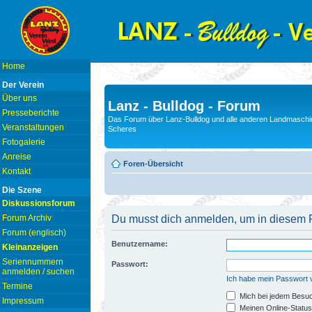
Home
Der Verein
Über uns
Lanz - Bulldog - Forum
Presseberichte
Das Forum über Lanz-Bulldog und alle anderen Landmaschin
Veranstaltungen
Scheres
Fotogalerie
Anreise
Foren-Übersicht
Kontakt
Die Szene
Diskussionsforum
Forum Archiv
Du musst dich anmelden, um in diesem F
Forum (englisch)
Benutzername:
Kleinanzeigen
Seriennummern
Passwort:
anmelden / suchen
Ich habe mein Passwort
Termine
Mich bei jedem Besu
Impressum
Meinen Online-Status