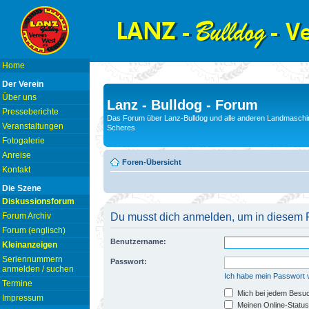
Home
Der Verein
Über uns
Lanz - Bulldog - Forum
Presseberichte
Das Forum über Lanz-Bulldog und alle anderen Landmaschin
Veranstaltungen
Scheres
Fotogalerie
Anreise
Foren-Übersicht
Kontakt
Die Szene
Diskussionsforum
Forum Archiv
Du musst dich anmelden, um in diesem F
Forum (englisch)
Benutzername:
Kleinanzeigen
Seriennummern
Passwort:
anmelden / suchen
Ich habe mein Passwort
Termine
Mich bei jedem Besu
Impressum
Meinen Online-Status