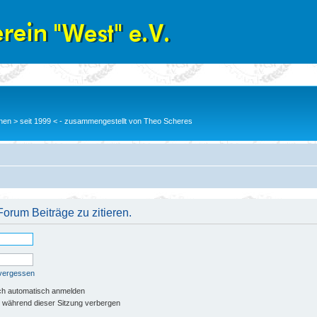
en > seit 1999 < - zusammengestellt von Theo Scheres
orum Beiträge zu zitieren.
 vergessen
ch automatisch anmelden
 während dieser Sitzung verbergen