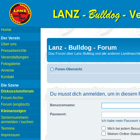
Home
Der Verein
Über uns
Lanz - Bulldog - Forum
Presseberichte
Das Forum über Lanz-Bulldog und alle anderen Landmaschin
Veranstaltungen
Fotogalerie
Foren-Übersicht
Anreise
Kontakt
Die Szene
Diskussionsforum
Du musst dich anmelden, um in diesem F
Forum Archiv
Forum (englisch)
Benutzername:
Kleinanzeigen
Passwort:
Seriennummern
Ich habe mein Passwort
anmelden / suchen
Termine
Mich bei jedem Besu
Meinen Online-Status
Impressum