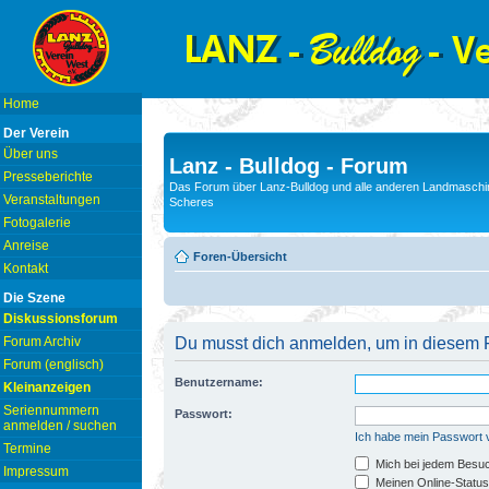
Home
Der Verein
Über uns
Lanz - Bulldog - Forum
Presseberichte
Das Forum über Lanz-Bulldog und alle anderen Landmaschin
Veranstaltungen
Scheres
Fotogalerie
Anreise
Foren-Übersicht
Kontakt
Die Szene
Diskussionsforum
Forum Archiv
Du musst dich anmelden, um in diesem F
Forum (englisch)
Benutzername:
Kleinanzeigen
Seriennummern
Passwort:
anmelden / suchen
Ich habe mein Passwort
Termine
Mich bei jedem Besu
Impressum
Meinen Online-Status