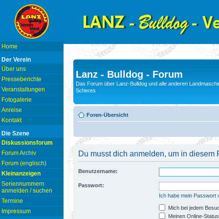
Home
Der Verein
Über uns
Lanz - Bulldog - Forum
Presseberichte
Das Forum über Lanz-Bulldog und alle anderen Landmaschin
Veranstaltungen
Scheres
Fotogalerie
Anreise
Foren-Übersicht
Kontakt
Die Szene
Diskussionsforum
Forum Archiv
Du musst dich anmelden, um in diesem F
Forum (englisch)
Benutzername:
Kleinanzeigen
Seriennummern
Passwort:
anmelden / suchen
Ich habe mein Passwort
Termine
Mich bei jedem Besu
Impressum
Meinen Online-Status