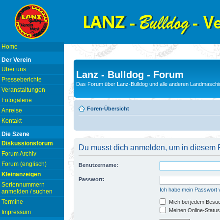
Home
Der Verein
Über uns
Lanz - Bulldog - Forum
Presseberichte
Das Forum über Lanz-Bulldog und alle anderen Landmaschin
Veranstaltungen
Fotogalerie
Foren-Übersicht
Anreise
Kontakt
Die Szene
Diskussionsforum
Du musst dich anmelden, um in diesem F
Forum Archiv
Forum (englisch)
Benutzername:
Kleinanzeigen
Passwort:
Seriennummern
Ich habe mein Passwort
anmelden / suchen
Termine
Mich bei jedem Besu
Meinen Online-Status
Impressum