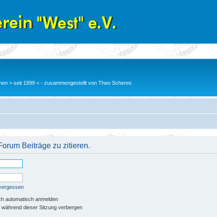
en > seit 1999 < - zusammengestellt von Theo Scheres
orum Beiträge zu zitieren.
 vergessen
ch automatisch anmelden
 während dieser Sitzung verbergen