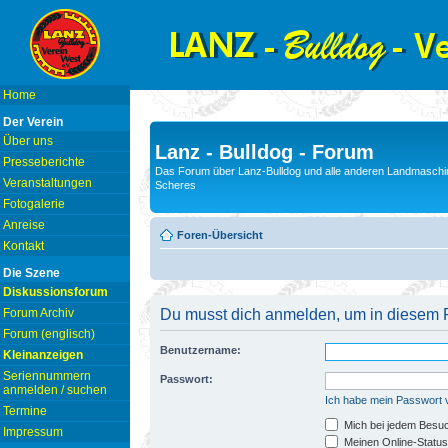
Home
Der Verein
Über uns
Lanz - Bulldog - Forum
Presseberichte
Das Forum über Lanz-Bulldog und alle anderen Landmaschin
Veranstaltungen
Scheres
Fotogalerie
Anreise
Foren-Übersicht
Kontakt
Die Szene
Diskussionsforum
Forum Archiv
Du musst dich anmelden, um in diesem F
Forum (englisch)
Benutzername:
Kleinanzeigen
Seriennummern
Passwort:
anmelden / suchen
Ich habe mein Passwort
Termine
Mich bei jedem Besu
Impressum
Meinen Online-Status