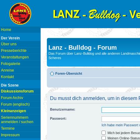
Home
Der Verein
Über uns
Lanz - Bulldog - Forum
Presseberichte
Das Forum über Lanz-Bulldog und alle anderen Landmaschin
Veranstaltungen
Scheres
Fotogalerie
Anreise
Foren-Übersicht
Kontakt
Die Szene
Diskussionsforum
Forum Archiv
Du musst dich anmelden, um in diesem F
Forum (englisch)
Benutzername:
Kleinanzeigen
Seriennummern
Passwort:
anmelden / suchen
Ich habe mein Passwort
Termine
Mich bei jedem Besu
Impressum
Meinen Online-Status