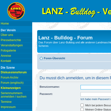
Home
Der Verein
Über uns
Lanz - Bulldog - Forum
Presseberichte
Das Forum über Lanz-Bulldog und alle anderen Landmaschin
Veranstaltungen
Scheres
Fotogalerie
Anreise
Foren-Übersicht
Kontakt
Die Szene
Diskussionsforum
Forum Archiv
Du musst dich anmelden, um in diesem F
Forum (englisch)
Benutzername:
Kleinanzeigen
Seriennummern
Passwort:
anmelden / suchen
Ich habe mein Passwort
Termine
Mich bei jedem Besu
Impressum
Meinen Online-Status