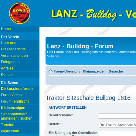
Home
Der Verein
Über uns
Lanz - Bulldog - Forum
Presseberichte
Das Forum über Lanz-Bulldog und alle anderen Landmaschin
Veranstaltungen
Scheres
Fotogalerie
Anreise
Foren-Übersicht
‹
Kleinanzeigen
‹
Gesuche
Kontakt
Die Szene
Diskussionsforum
Forum Archiv
Traktor Sitzschale Bulldog 1616
Forum (englisch)
Kleinanzeigen
ANTWORT ERSTELLEN
Seriennummern
Benutzername:
anmelden / suchen
Betreff:
Termine
Impressum
Ein S ä n g e r, der Opernlieder