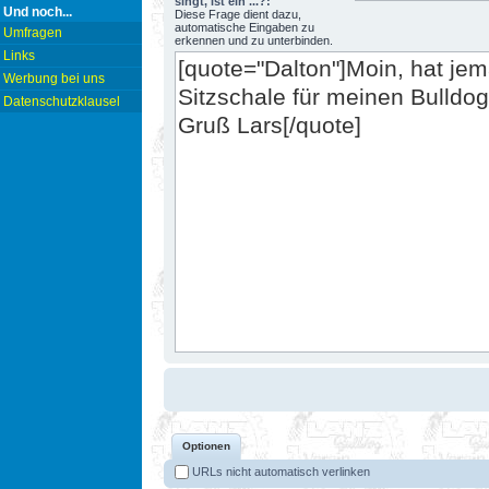
singt, ist ein ...?:
Und noch...
Diese Frage dient dazu,
automatische Eingaben zu
Umfragen
erkennen und zu unterbinden.
Links
Werbung bei uns
Datenschutzklausel
Optionen
URLs nicht automatisch verlinken