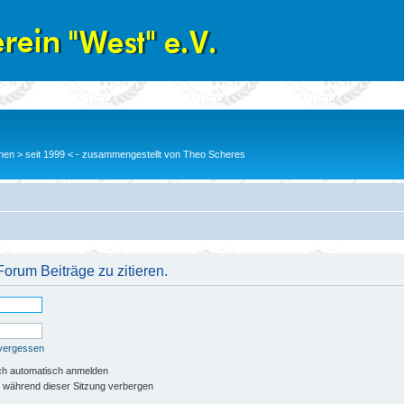
en > seit 1999 < - zusammengestellt von Theo Scheres
orum Beiträge zu zitieren.
 vergessen
ch automatisch anmelden
 während dieser Sitzung verbergen