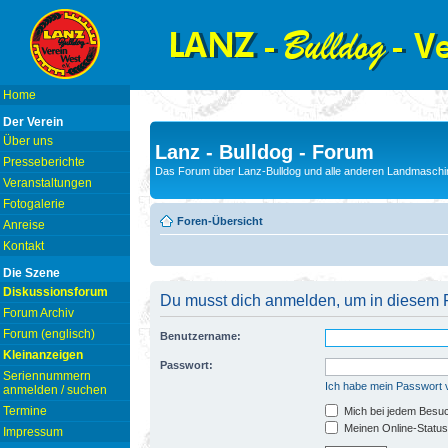
Home
Der Verein
Über uns
Lanz - Bulldog - Forum
Presseberichte
Das Forum über Lanz-Bulldog und alle anderen Landmaschin
Veranstaltungen
Fotogalerie
Foren-Übersicht
Anreise
Kontakt
Die Szene
Diskussionsforum
Du musst dich anmelden, um in diesem F
Forum Archiv
Forum (englisch)
Benutzername:
Kleinanzeigen
Passwort:
Seriennummern
Ich habe mein Passwort
anmelden / suchen
Termine
Mich bei jedem Besu
Meinen Online-Status
Impressum