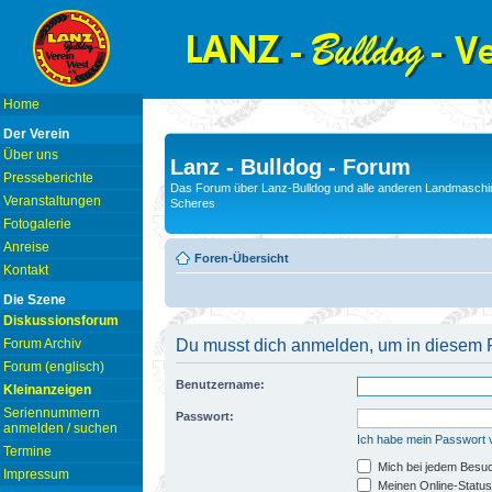
Home
Der Verein
Über uns
Lanz - Bulldog - Forum
Presseberichte
Das Forum über Lanz-Bulldog und alle anderen Landmaschin
Veranstaltungen
Scheres
Fotogalerie
Anreise
Foren-Übersicht
Kontakt
Die Szene
Diskussionsforum
Forum Archiv
Du musst dich anmelden, um in diesem F
Forum (englisch)
Benutzername:
Kleinanzeigen
Seriennummern
Passwort:
anmelden / suchen
Ich habe mein Passwort
Termine
Mich bei jedem Besu
Impressum
Meinen Online-Status