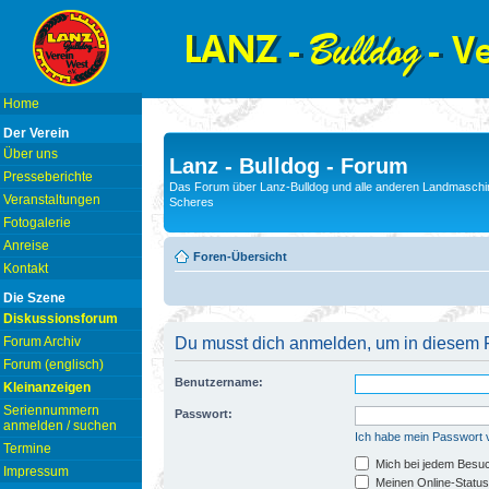
Home
Der Verein
Über uns
Lanz - Bulldog - Forum
Presseberichte
Das Forum über Lanz-Bulldog und alle anderen Landmaschin
Veranstaltungen
Scheres
Fotogalerie
Anreise
Foren-Übersicht
Kontakt
Die Szene
Diskussionsforum
Forum Archiv
Du musst dich anmelden, um in diesem F
Forum (englisch)
Benutzername:
Kleinanzeigen
Seriennummern
Passwort:
anmelden / suchen
Ich habe mein Passwort
Termine
Mich bei jedem Besu
Impressum
Meinen Online-Status