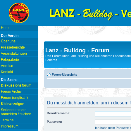
Home
Der Verein
Über uns
Presseberichte
Lanz - Bulldog - Forum
Veranstaltungen
Das Forum über Lanz-Bulldog und alle anderen Landmaschin
Fotogalerie
Scheres
Anreise
Kontakt
Foren-Übersicht
Die Szene
Diskussionsforum
Forum Archiv
Forum (englisch)
Du musst dich anmelden, um in diesem F
Kleinanzeigen
Seriennummern
Benutzername:
anmelden / suchen
Termine
Passwort:
Impressum
Ich habe mein Passwort