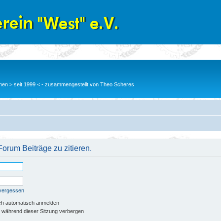
en > seit 1999 < - zusammengestellt von Theo Scheres
orum Beiträge zu zitieren.
 vergessen
ch automatisch anmelden
 während dieser Sitzung verbergen