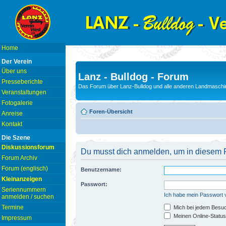
Home
Der Verein
Über uns
Lanz - Bulldog - Forum
Presseberichte
Das Forum über Lanz-Bulldog und alle anderen Landmaschin
Veranstaltungen
Fotogalerie
Foren-Übersicht
Anreise
Kontakt
Die Szene
Diskussionsforum
Du musst dich anmelden, um in diesem F
Forum Archiv
Forum (englisch)
Benutzername:
Kleinanzeigen
Passwort:
Seriennummern
Ich habe mein Passwort
anmelden / suchen
Termine
Mich bei jedem Besu
Meinen Online-Status
Impressum