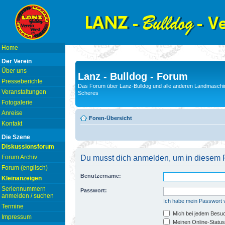
Home
Der Verein
Über uns
Lanz - Bulldog - Forum
Presseberichte
Das Forum über Lanz-Bulldog und alle anderen Landmaschin
Veranstaltungen
Scheres
Fotogalerie
Anreise
Foren-Übersicht
Kontakt
Die Szene
Diskussionsforum
Forum Archiv
Du musst dich anmelden, um in diesem F
Forum (englisch)
Benutzername:
Kleinanzeigen
Seriennummern
Passwort:
anmelden / suchen
Ich habe mein Passwort
Termine
Mich bei jedem Besu
Impressum
Meinen Online-Status