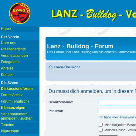
Home
Der Verein
Über uns
Lanz - Bulldog - Forum
Presseberichte
Das Forum über Lanz-Bulldog und alle anderen Landmaschin
Veranstaltungen
Fotogalerie
Foren-Übersicht
Anreise
Kontakt
Die Szene
Diskussionsforum
Du musst dich anmelden, um in diesem F
Forum Archiv
Forum (englisch)
Benutzername:
Kleinanzeigen
Passwort:
Seriennummern
Ich habe mein Passwort
anmelden / suchen
Termine
Mich bei jedem Besu
Meinen Online-Status
Impressum