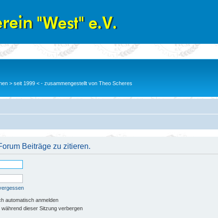
en > seit 1999 < - zusammengestellt von Theo Scheres
orum Beiträge zu zitieren.
 vergessen
ch automatisch anmelden
 während dieser Sitzung verbergen