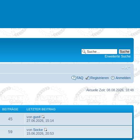
Erweiterte Suche
FAQ
Registrieren
Anmelden
Aktuelle Zeit: 08.08.2026, 18:48
BEITRÄGE
LETZTER BEITRAG
von
gustl
45
27.06.2026, 15:14
von
Socke
59
15.06.2026, 20:53