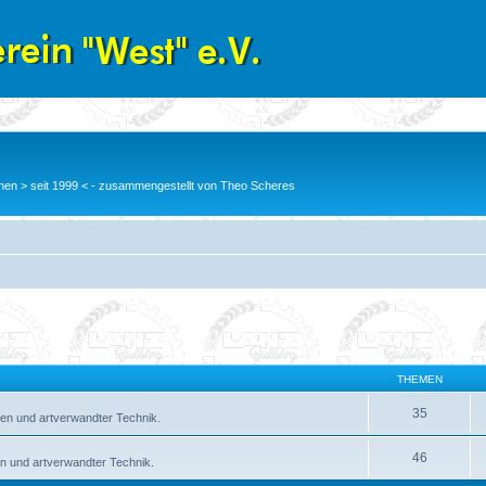
en > seit 1999 < - zusammengestellt von Theo Scheres
THEMEN
35
en und artverwandter Technik.
46
n und artverwandter Technik.