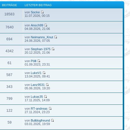
BEITRÄGE
LETZTER BEITRAG
von
Socke
18583
11.07.2026, 00:15
von
Ansch99
7640
04.08.2026, 21:06
von
Neimanns_Knut
694
24.06.2026, 07:05
von
Stephan-1975
4342
20.12.2025, 21:06
von
Pölli
61
01.09.2023, 23:31
von
LukeV1
587
13.04.2025, 09:41
von
Lanz9531
343
05.06.2026, 19:20
von
Lukas35
799
17.11.2025, 14:09
von
RT-andreas
122
27.11.2024, 23:23
von
Bulldogfreund
59
03.01.2026, 19:59