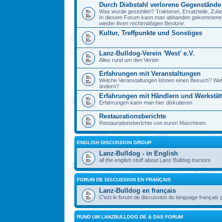
Durch Diebstahl verlorene Gegenstände
Was wurde gestohlen? Traktoren, Ersatzteile, Zube
In diesem Forum kann man abhanden gekommene Ge
wieder ihren rechtmäßigen Besitzer.
Kultur, Treffpunkte und Sonstiges
Lanz-Bulldog-Verein 'West' e.V.
Alles rund um den Verein
Erfahrungen mit Veranstaltungen
Welche Veranstaltungen lohnen einen Besuch? Wel
ändern?
Erfahrungen mit Händlern und Werkstät
Erfahrungen kann man hier diskutieren
Restaurationsberichte
Restaurationsberichte von euren Maschinen
ENGLISH DISCUSSION GROUP
Lanz-Bulldog - in English
all the english stuff about Lanz Bulldog tractors
FORUM DE DISCUSSION EN FRANÇAIS
Lanz-Bulldog en français
C'est le forum de discussion du language français 
RUND UM LANZBULLDOG.DE & DAS FORUM