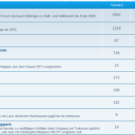
THEMEN
2941
 Forum sind auch Beiträge zu Halb- und Volldieseln bis Ende 2009
1318
äge ab 2010.
87
eron
734
16
fschlepper aus dem Hause SFV vorgesehen.
175
108
182
9
h mit Lanz-ähnlichen Nachbauten jeglicher Art befassen.
eppern
19
ereits zu vielfältigen Unfällen beim Umgang mit Traktoren geführt.
en, wie man mit Glühkopfschleppern NICHT umgehen soll.