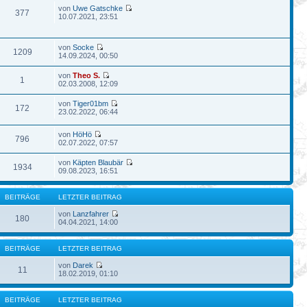
von
Uwe Gatschke
377
10.07.2021, 23:51
von
Socke
1209
14.09.2024, 00:50
von
Theo S.
1
02.03.2008, 12:09
von
Tiger01bm
172
23.02.2022, 06:44
von
HöHö
796
02.07.2022, 07:57
von
Käpten Blaubär
1934
09.08.2023, 16:51
BEITRÄGE
LETZTER BEITRAG
von
Lanzfahrer
180
04.04.2021, 14:00
BEITRÄGE
LETZTER BEITRAG
von
Darek
11
18.02.2019, 01:10
BEITRÄGE
LETZTER BEITRAG