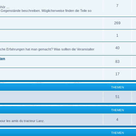
7
hör ...
genstände beschreiben. Möglicherweise finden die Teile so
269
1
40
che Erfahrungen hat man gemacht? Was sollten die Veranstalter
ten
83
17
THEMEN
51
THEMEN
4
pour les amis du tracteur Lanz.
THEMEN