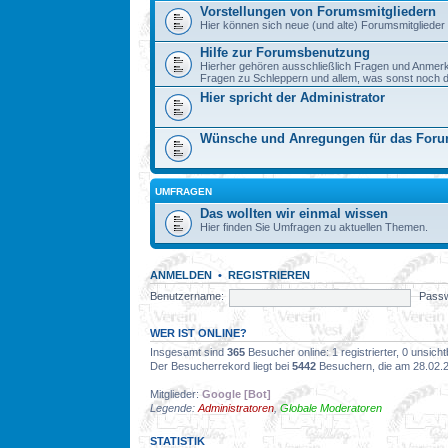
Vorstellungen von Forumsmitgliedern
Hier können sich neue (und alte) Forumsmitglieder 
Hilfe zur Forumsbenutzung
Hierher gehören ausschließlich Fragen und Anmer
Fragen zu Schleppern und allem, was sonst noch dazu
Hier spricht der Administrator
Wünsche und Anregungen für das For
UMFRAGEN
Das wollten wir einmal wissen
Hier finden Sie Umfragen zu aktuellen Themen.
ANMELDEN
•
REGISTRIEREN
Benutzername:
Passw
WER IST ONLINE?
Insgesamt sind
365
Besucher online: 1 registrierter, 0 unsic
Der Besucherrekord liegt bei
5442
Besuchern, die am 28.02.20
Mitglieder:
Google [Bot]
Legende:
Administratoren
,
Globale Moderatoren
STATISTIK