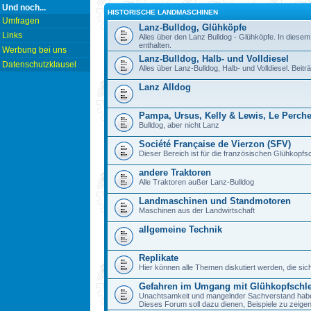
Und noch...
HISTORISCHE LANDMASCHINEN
Umfragen
Lanz-Bulldog, Glühköpfe
Links
Alles über den Lanz Bulldog - Glühköpfe. In diesem
enthalten.
Werbung bei uns
Lanz-Bulldog, Halb- und Volldiesel
Datenschutzklausel
Alles über Lanz-Bulldog, Halb- und Volldiesel. Beitr
Lanz Alldog
Pampa, Ursus, Kelly & Lewis, Le Perch
Bulldog, aber nicht Lanz
Société Française de Vierzon (SFV)
Dieser Bereich ist für die französischen Glühkop
andere Traktoren
Alle Traktoren außer Lanz-Bulldog
Landmaschinen und Standmotoren
Maschinen aus der Landwirtschaft
allgemeine Technik
Replikate
Hier können alle Themen diskutiert werden, die sic
Gefahren im Umgang mit Glühkopfschl
Unachtsamkeit und mangelnder Sachverstand haben b
Dieses Forum soll dazu dienen, Beispiele zu zeig