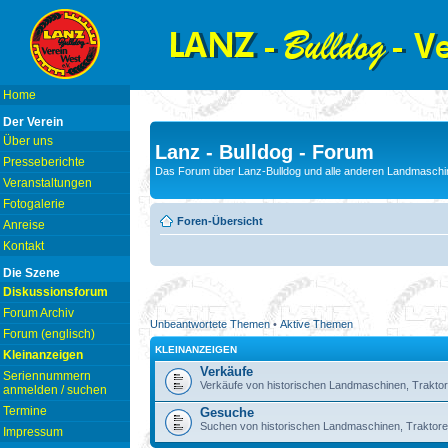
Home
Der Verein
Über uns
Lanz - Bulldog - Forum
Presseberichte
Das Forum über Lanz-Bulldog und alle anderen Landmaschin
Veranstaltungen
Fotogalerie
Foren-Übersicht
Anreise
Kontakt
Die Szene
Diskussionsforum
Forum Archiv
Unbeantwortete Themen
•
Aktive Themen
Forum (englisch)
KLEINANZEIGEN
Kleinanzeigen
Verkäufe
Seriennummern
Verkäufe von historischen Landmaschinen, Traktor
anmelden / suchen
Termine
Gesuche
Suchen von historischen Landmaschinen, Traktore
Impressum