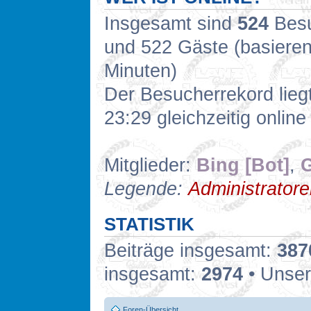
Insgesamt sind
524
Besuc
und 522 Gäste (basieren
Minuten)
Der Besucherrekord lieg
23:29 gleichzeitig online
Mitglieder:
Bing [Bot]
,
G
Legende:
Administrator
STATISTIK
Beiträge insgesamt:
387
insgesamt:
2974
• Unser
Foren-Übersicht