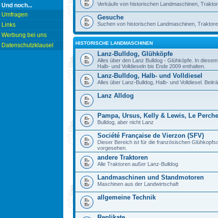
Verkäufe von historischen Landmaschinen, Traktor
Und noch...
Umfragen
Gesuche
Suchen von historischen Landmaschinen, Traktore
Links
Werbung bei uns
HISTORISCHE LANDMASCHINEN
Datenschutzklausel
Lanz-Bulldog, Glühköpfe
Alles über den Lanz Bulldog - Glühköpfe. In diese
Halb- und Volldieseln bis Ende 2009 enthalten.
Lanz-Bulldog, Halb- und Volldiesel
Alles über Lanz-Bulldog, Halb- und Volldiesel. Beitr
Lanz Alldog
Pampa, Ursus, Kelly & Lewis, Le Perch
Bulldog, aber nicht Lanz
Société Française de Vierzon (SFV)
Dieser Bereich ist für die französischen Glühkop
vorgesehen.
andere Traktoren
Alle Traktoren außer Lanz-Bulldog
Landmaschinen und Standmotoren
Maschinen aus der Landwirtschaft
allgemeine Technik
Replikate