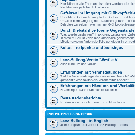
Hier können alle Themen diskutiert werden, die sic
Nachbauten jeglicher Art befassen.
Gefahren im Umgang mit Glühkopfschl
Unachtsamkeit und mangelnder Sachverstand haben 
Unfällen beim Umgang mit Traktoren geführt. Diese
Beispiele zu zeigen, wie man mit Glühkopfschlepp
Durch Diebstahl verlorene Gegenstände
Was wurde gestohlen? Traktoren, Ersatzteile, Zube
In diesem Forum kann man abhanden gekommene 
Möglicherweise finden die Teile so wieder ihren re
Kultur, Treffpunkte und Sonstiges
Lanz-Bulldog-Verein 'West' e.V.
Alles rund um den Verein
Erfahrungen mit Veranstaltungen
Welche Veranstaltungen lohnen einen Besuch? We
gemacht? Was sollten die Veranstalter ändern?
Erfahrungen mit Händlern und Werkstät
Erfahrungen kann man hier diskutieren
Restaurationsberichte
Restaurationsberichte von euren Maschinen
ENGLISH DISCUSSION GROUP
Lanz-Bulldog - in English
all the english stuff about Lanz Bulldog tractors