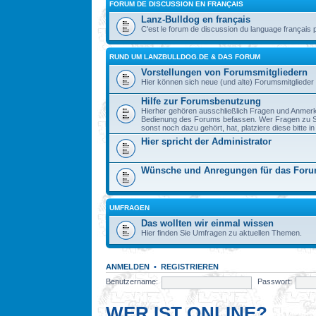
FORUM DE DISCUSSION EN FRANÇAIS
Lanz-Bulldog en français
C'est le forum de discussion du language français 
RUND UM LANZBULLDOG.DE & DAS FORUM
Vorstellungen von Forumsmitgliedern
Hier können sich neue (und alte) Forumsmitglieder 
Hilfe zur Forumsbenutzung
Hierher gehören ausschließlich Fragen und Anmerku
Bedienung des Forums befassen. Wer Fragen zu S
sonst noch dazu gehört, hat, platziere diese bitte i
Hier spricht der Administrator
Wünsche und Anregungen für das For
UMFRAGEN
Das wollten wir einmal wissen
Hier finden Sie Umfragen zu aktuellen Themen.
ANMELDEN
•
REGISTRIEREN
Benutzername:
Passwort:
WER IST ONLINE?