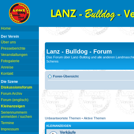
Home
Der Verein
Über uns
Presseberichte
Lanz - Bulldog - Forum
Veranstaltungen
Das Forum über Lanz-Bulldog und alle anderen Landmaschin
Fotogalerie
Scheres
Anreise
Kontakt
Foren-Übersicht
Die Szene
Diskussionsforum
Forum Archiv
Forum (englisch)
Kleinanzeigen
Seriennummern
anmelden / suchen
Unbeantwortete Themen
•
Aktive Themen
Termine
KLEINANZEIGEN
Impressum
Verkäufe