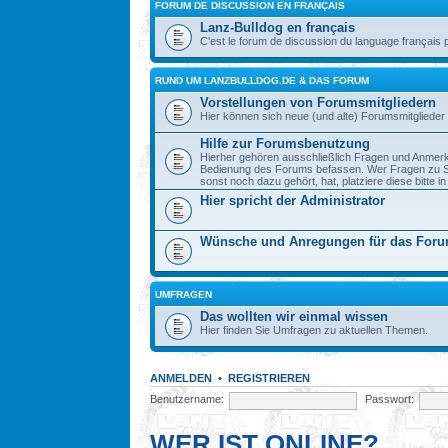
FORUM DE DISCUSSION EN FRANÇAIS
Lanz-Bulldog en français
C'est le forum de discussion du language français 
RUND UM LANZBULLDOG.DE & DAS FORUM
Vorstellungen von Forumsmitgliedern
Hier können sich neue (und alte) Forumsmitglieder 
Hilfe zur Forumsbenutzung
Hierher gehören ausschließlich Fragen und Anmerku
Bedienung des Forums befassen. Wer Fragen zu S
sonst noch dazu gehört, hat, platziere diese bitte i
Hier spricht der Administrator
Wünsche und Anregungen für das For
UMFRAGEN
Das wollten wir einmal wissen
Hier finden Sie Umfragen zu aktuellen Themen.
ANMELDEN
•
REGISTRIEREN
Benutzername:
Passwort:
WER IST ONLINE?