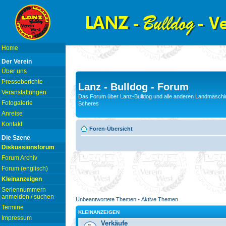
Home
Der Verein
Über uns
Presseberichte
Lanz - Bulldog - Forum
Veranstaltungen
Das Forum über Lanz-Bulldog und alle anderen Landmaschin
Fotogalerie
Scheres
Anreise
Kontakt
Foren-Übersicht
Die Szene
Diskussionsforum
Forum Archiv
Forum (englisch)
Kleinanzeigen
Seriennummern
anmelden / suchen
Unbeantwortete Themen
•
Aktive Themen
Termine
KLEINANZEIGEN
Impressum
Verkäufe