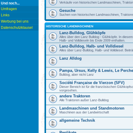
Verkäufe von historischen Landmaschinen, Traktor
Und noch...
Umfragen
Gesuche
Suchen von historischen Landmaschinen, Traktore
Links
Werbung bei uns
HISTORISCHE LANDMASCHINEN
Datenschutzklausel
Lanz-Bulldog, Glühköpfe
Alles über den Lanz Bulldog - Glühköpfe. In diese
Halb- und Volldieseln bis Ende 2009 enthalten.
Lanz-Bulldog, Halb- und Volldiesel
Alles über Lanz-Bulldog, Halb- und Volldiesel. Beitr
Lanz Alldog
Pampa, Ursus, Kelly & Lewis, Le Perch
Bulldog, aber nicht Lanz
Société Française de Vierzon (SFV)
Dieser Bereich ist für die französischen Glühkop
vorgesehen.
andere Traktoren
Alle Traktoren außer Lanz-Bulldog
Landmaschinen und Standmotoren
Maschinen aus der Landwirtschaft
allgemeine Technik
Replikate