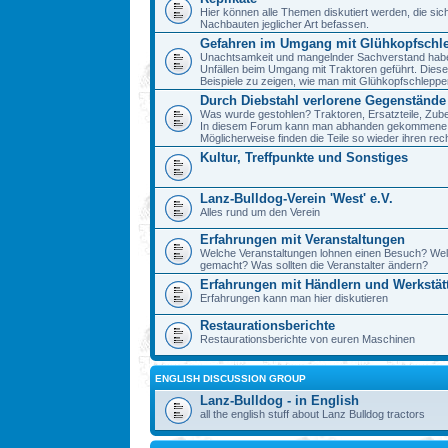
Hier können alle Themen diskutiert werden, die sic
Nachbauten jeglicher Art befassen.
Gefahren im Umgang mit Glühkopfschl
Unachtsamkeit und mangelnder Sachverstand haben 
Unfällen beim Umgang mit Traktoren geführt. Diese
Beispiele zu zeigen, wie man mit Glühkopfschlepp
Durch Diebstahl verlorene Gegenstände
Was wurde gestohlen? Traktoren, Ersatzteile, Zube
In diesem Forum kann man abhanden gekommene 
Möglicherweise finden die Teile so wieder ihren re
Kultur, Treffpunkte und Sonstiges
Lanz-Bulldog-Verein 'West' e.V.
Alles rund um den Verein
Erfahrungen mit Veranstaltungen
Welche Veranstaltungen lohnen einen Besuch? We
gemacht? Was sollten die Veranstalter ändern?
Erfahrungen mit Händlern und Werkstät
Erfahrungen kann man hier diskutieren
Restaurationsberichte
Restaurationsberichte von euren Maschinen
ENGLISH DISCUSSION GROUP
Lanz-Bulldog - in English
all the english stuff about Lanz Bulldog tractors