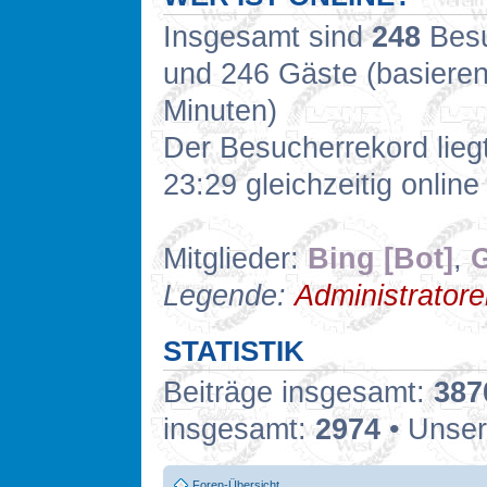
Insgesamt sind
248
Besuc
und 246 Gäste (basieren
Minuten)
Der Besucherrekord lieg
23:29 gleichzeitig online
Mitglieder:
Bing [Bot]
,
G
Legende:
Administrator
STATISTIK
Beiträge insgesamt:
387
insgesamt:
2974
• Unser
Foren-Übersicht