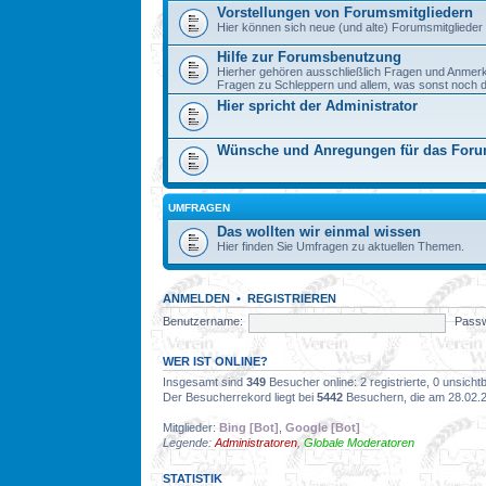
Vorstellungen von Forumsmitgliedern
Hier können sich neue (und alte) Forumsmitglieder 
Hilfe zur Forumsbenutzung
Hierher gehören ausschließlich Fragen und Anmer
Fragen zu Schleppern und allem, was sonst noch dazu
Hier spricht der Administrator
Wünsche und Anregungen für das For
UMFRAGEN
Das wollten wir einmal wissen
Hier finden Sie Umfragen zu aktuellen Themen.
ANMELDEN
•
REGISTRIEREN
Benutzername:
Passw
WER IST ONLINE?
Insgesamt sind
349
Besucher online: 2 registrierte, 0 unsich
Der Besucherrekord liegt bei
5442
Besuchern, die am 28.02.20
Mitglieder:
Bing [Bot]
,
Google [Bot]
Legende:
Administratoren
,
Globale Moderatoren
STATISTIK