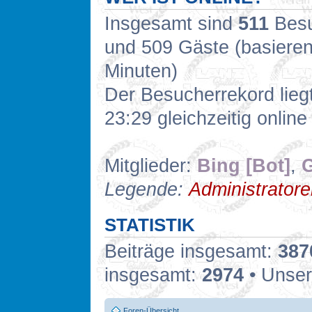
Insgesamt sind
511
Besuc
und 509 Gäste (basieren
Minuten)
Der Besucherrekord lieg
23:29 gleichzeitig online
Mitglieder:
Bing [Bot]
,
G
Legende:
Administrator
STATISTIK
Beiträge insgesamt:
387
insgesamt:
2974
• Unser
Foren-Übersicht