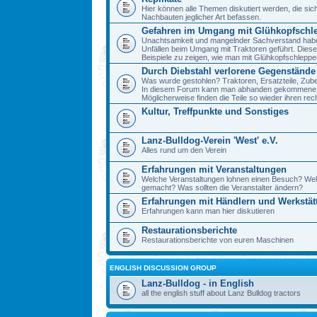
Hier können alle Themen diskutiert werden, die sic
Nachbauten jeglicher Art befassen.
Gefahren im Umgang mit Glühkopfschl
Unachtsamkeit und mangelnder Sachverstand haben 
Unfällen beim Umgang mit Traktoren geführt. Diese
Beispiele zu zeigen, wie man mit Glühkopfschlepp
Durch Diebstahl verlorene Gegenstände
Was wurde gestohlen? Traktoren, Ersatzteile, Zube
In diesem Forum kann man abhanden gekommene 
Möglicherweise finden die Teile so wieder ihren re
Kultur, Treffpunkte und Sonstiges
Lanz-Bulldog-Verein 'West' e.V.
Alles rund um den Verein
Erfahrungen mit Veranstaltungen
Welche Veranstaltungen lohnen einen Besuch? We
gemacht? Was sollten die Veranstalter ändern?
Erfahrungen mit Händlern und Werkstät
Erfahrungen kann man hier diskutieren
Restaurationsberichte
Restaurationsberichte von euren Maschinen
ENGLISH DISCUSSION GROUP
Lanz-Bulldog - in English
all the english stuff about Lanz Bulldog tractors