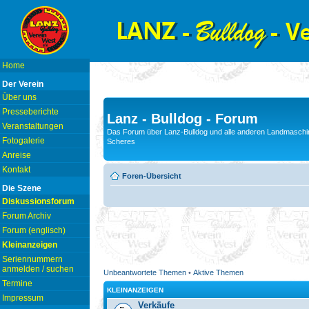
Home
Der Verein
Über uns
Presseberichte
Lanz - Bulldog - Forum
Veranstaltungen
Das Forum über Lanz-Bulldog und alle anderen Landmaschin
Fotogalerie
Scheres
Anreise
Kontakt
Foren-Übersicht
Die Szene
Diskussionsforum
Forum Archiv
Forum (englisch)
Kleinanzeigen
Seriennummern
anmelden / suchen
Unbeantwortete Themen
•
Aktive Themen
Termine
KLEINANZEIGEN
Impressum
Verkäufe