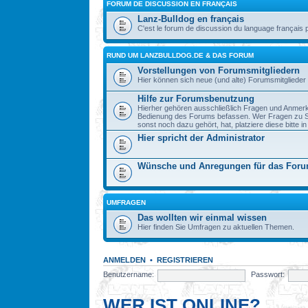
FORUM DE DISCUSSION EN FRANÇAIS
Lanz-Bulldog en français
C'est le forum de discussion du language français 
RUND UM LANZBULLDOG.DE & DAS FORUM
Vorstellungen von Forumsmitgliedern
Hier können sich neue (und alte) Forumsmitglieder 
Hilfe zur Forumsbenutzung
Hierher gehören ausschließlich Fragen und Anmerku
Bedienung des Forums befassen. Wer Fragen zu S
sonst noch dazu gehört, hat, platziere diese bitte i
Hier spricht der Administrator
Wünsche und Anregungen für das For
UMFRAGEN
Das wollten wir einmal wissen
Hier finden Sie Umfragen zu aktuellen Themen.
ANMELDEN
•
REGISTRIEREN
Benutzername:
Passwort:
WER IST ONLINE?