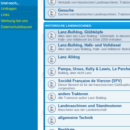
Verkäufe von historischen Landmaschinen, Traktor
Und noch...
Umfragen
Gesuche
Suchen von historischen Landmaschinen, Traktore
Links
Werbung bei uns
HISTORISCHE LANDMASCHINEN
Datenschutzklausel
Lanz-Bulldog, Glühköpfe
Alles über den Lanz Bulldog - Glühköpfe. In diese
Halb- und Volldieseln bis Ende 2009 enthalten.
Lanz-Bulldog, Halb- und Volldiesel
Alles über Lanz-Bulldog, Halb- und Volldiesel. Beitr
Lanz Alldog
Pampa, Ursus, Kelly & Lewis, Le Perch
Bulldog, aber nicht Lanz
Société Française de Vierzon (SFV)
Dieser Bereich ist für die französischen Glühkop
vorgesehen.
andere Traktoren
Alle Traktoren außer Lanz-Bulldog
Landmaschinen und Standmotoren
Maschinen aus der Landwirtschaft
allgemeine Technik
Replikate