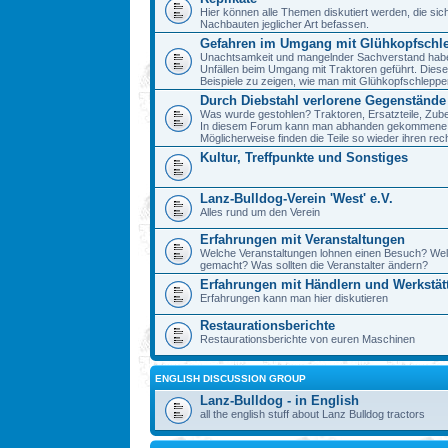
Hier können alle Themen diskutiert werden, die sic
Nachbauten jeglicher Art befassen.
Gefahren im Umgang mit Glühkopfschl
Unachtsamkeit und mangelnder Sachverstand haben 
Unfällen beim Umgang mit Traktoren geführt. Diese
Beispiele zu zeigen, wie man mit Glühkopfschlepp
Durch Diebstahl verlorene Gegenstände
Was wurde gestohlen? Traktoren, Ersatzteile, Zube
In diesem Forum kann man abhanden gekommene 
Möglicherweise finden die Teile so wieder ihren re
Kultur, Treffpunkte und Sonstiges
Lanz-Bulldog-Verein 'West' e.V.
Alles rund um den Verein
Erfahrungen mit Veranstaltungen
Welche Veranstaltungen lohnen einen Besuch? We
gemacht? Was sollten die Veranstalter ändern?
Erfahrungen mit Händlern und Werkstät
Erfahrungen kann man hier diskutieren
Restaurationsberichte
Restaurationsberichte von euren Maschinen
ENGLISH DISCUSSION GROUP
Lanz-Bulldog - in English
all the english stuff about Lanz Bulldog tractors