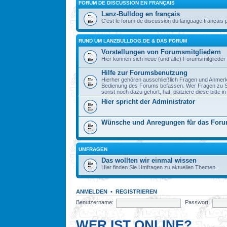
FORUM DE DISCUSSION EN FRANÇAIS
Lanz-Bulldog en français
C'est le forum de discussion du language français 
RUND UM LANZBULLDOG.DE & DAS FORUM
Vorstellungen von Forumsmitgliedern
Hier können sich neue (und alte) Forumsmitglieder 
Hilfe zur Forumsbenutzung
Hierher gehören ausschließlich Fragen und Anmerku
Bedienung des Forums befassen. Wer Fragen zu S
sonst noch dazu gehört, hat, platziere diese bitte i
Hier spricht der Administrator
Wünsche und Anregungen für das For
UMFRAGEN
Das wollten wir einmal wissen
Hier finden Sie Umfragen zu aktuellen Themen.
ANMELDEN
•
REGISTRIEREN
Benutzername:
Passwort:
WER IST ONLINE?