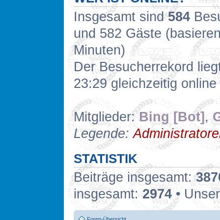
Insgesamt sind
584
Besuc
und 582 Gäste (basieren
Minuten)
Der Besucherrekord lieg
23:29 gleichzeitig online
Mitglieder:
Bing [Bot]
,
G
Legende:
Administrator
STATISTIK
Beiträge insgesamt:
387
insgesamt:
2974
• Unser
Foren-Übersicht