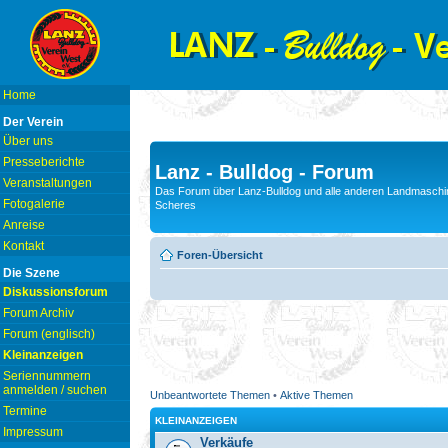
Home
Der Verein
Über uns
Presseberichte
Lanz - Bulldog - Forum
Veranstaltungen
Das Forum über Lanz-Bulldog und alle anderen Landmaschin
Fotogalerie
Scheres
Anreise
Kontakt
Foren-Übersicht
Die Szene
Diskussionsforum
Forum Archiv
Forum (englisch)
Kleinanzeigen
Seriennummern
anmelden / suchen
Unbeantwortete Themen
•
Aktive Themen
Termine
KLEINANZEIGEN
Impressum
Verkäufe