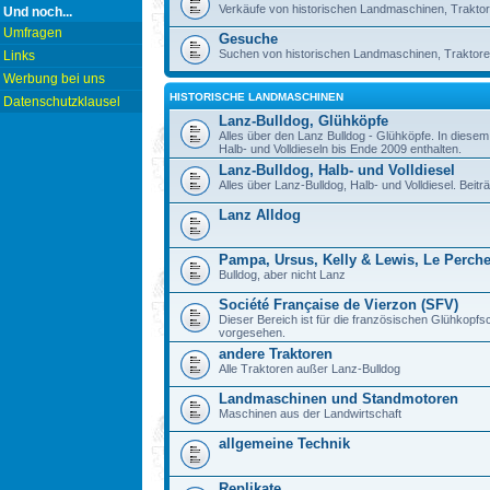
Verkäufe von historischen Landmaschinen, Traktor
Und noch...
Umfragen
Gesuche
Suchen von historischen Landmaschinen, Traktore
Links
Werbung bei uns
HISTORISCHE LANDMASCHINEN
Datenschutzklausel
Lanz-Bulldog, Glühköpfe
Alles über den Lanz Bulldog - Glühköpfe. In diese
Halb- und Volldieseln bis Ende 2009 enthalten.
Lanz-Bulldog, Halb- und Volldiesel
Alles über Lanz-Bulldog, Halb- und Volldiesel. Beitr
Lanz Alldog
Pampa, Ursus, Kelly & Lewis, Le Perch
Bulldog, aber nicht Lanz
Société Française de Vierzon (SFV)
Dieser Bereich ist für die französischen Glühkop
vorgesehen.
andere Traktoren
Alle Traktoren außer Lanz-Bulldog
Landmaschinen und Standmotoren
Maschinen aus der Landwirtschaft
allgemeine Technik
Replikate