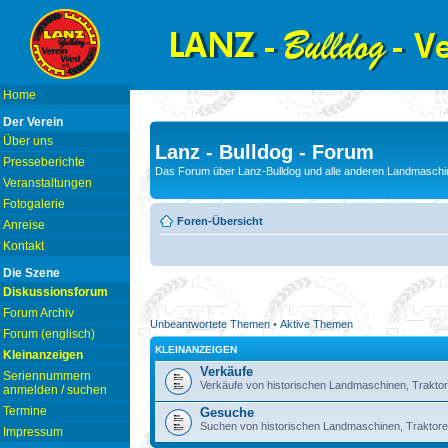
Home
Der Verein
Über uns
Lanz - Bulldog - Forum
Presseberichte
Das Forum über Lanz-Bulldog und alle anderen Landmaschin
Veranstaltungen
Fotogalerie
Foren-Übersicht
Anreise
Kontakt
Die Szene
Diskussionsforum
Forum Archiv
Unbeantwortete Themen
•
Aktive Themen
Forum (englisch)
KLEINANZEIGEN
Kleinanzeigen
Verkäufe
Seriennummern
Verkäufe von historischen Landmaschinen, Traktor
anmelden / suchen
Termine
Gesuche
Suchen von historischen Landmaschinen, Traktore
Impressum