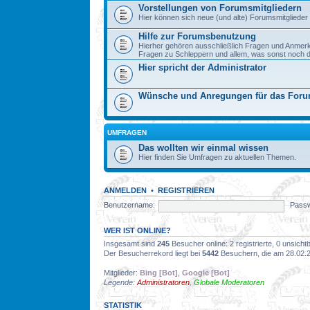
Vorstellungen von Forumsmitgliedern
Hier können sich neue (und alte) Forumsmitglieder 
Hilfe zur Forumsbenutzung
Hierher gehören ausschließlich Fragen und Anmer
Fragen zu Schleppern und allem, was sonst noch dazu
Hier spricht der Administrator
Wünsche und Anregungen für das For
UMFRAGEN
Das wollten wir einmal wissen
Hier finden Sie Umfragen zu aktuellen Themen.
ANMELDEN
•
REGISTRIEREN
Benutzername:
Passw
WER IST ONLINE?
Insgesamt sind
245
Besucher online: 2 registrierte, 0 unsich
Der Besucherrekord liegt bei
5442
Besuchern, die am 28.02.20
Mitglieder:
Bing [Bot]
,
Google [Bot]
Legende:
Administratoren
,
Globale Moderatoren
STATISTIK