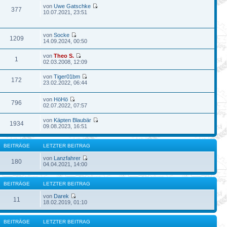
von
Uwe Gatschke
377
10.07.2021, 23:51
von
Socke
1209
14.09.2024, 00:50
von
Theo S.
1
02.03.2008, 12:09
von
Tiger01bm
172
23.02.2022, 06:44
von
HöHö
796
02.07.2022, 07:57
von
Käpten Blaubär
1934
09.08.2023, 16:51
BEITRÄGE
LETZTER BEITRAG
von
Lanzfahrer
180
04.04.2021, 14:00
BEITRÄGE
LETZTER BEITRAG
von
Darek
11
18.02.2019, 01:10
BEITRÄGE
LETZTER BEITRAG