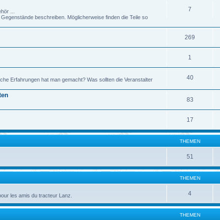
7
hör ...
genstände beschreiben. Möglicherweise finden die Teile so
269
1
40
che Erfahrungen hat man gemacht? Was sollten die Veranstalter
ten
83
17
THEMEN
51
THEMEN
4
pour les amis du tracteur Lanz.
THEMEN