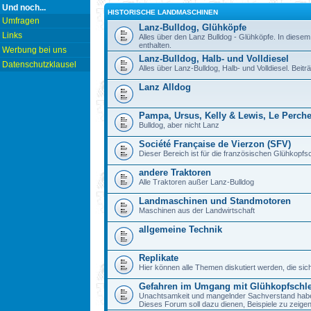
Und noch...
HISTORISCHE LANDMASCHINEN
Umfragen
Lanz-Bulldog, Glühköpfe
Links
Alles über den Lanz Bulldog - Glühköpfe. In diesem
enthalten.
Werbung bei uns
Lanz-Bulldog, Halb- und Volldiesel
Datenschutzklausel
Alles über Lanz-Bulldog, Halb- und Volldiesel. Beitr
Lanz Alldog
Pampa, Ursus, Kelly & Lewis, Le Perch
Bulldog, aber nicht Lanz
Société Française de Vierzon (SFV)
Dieser Bereich ist für die französischen Glühkop
andere Traktoren
Alle Traktoren außer Lanz-Bulldog
Landmaschinen und Standmotoren
Maschinen aus der Landwirtschaft
allgemeine Technik
Replikate
Hier können alle Themen diskutiert werden, die sic
Gefahren im Umgang mit Glühkopfschl
Unachtsamkeit und mangelnder Sachverstand haben b
Dieses Forum soll dazu dienen, Beispiele zu zeig