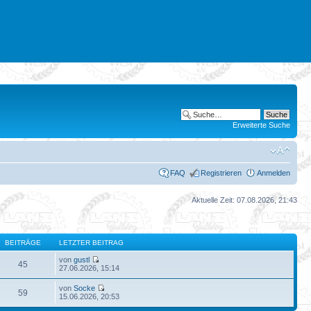
Erweiterte Suche
FAQ
Registrieren
Anmelden
Aktuelle Zeit: 07.08.2026, 21:43
BEITRÄGE
LETZTER BEITRAG
von
gustl
45
27.06.2026, 15:14
von
Socke
59
15.06.2026, 20:53