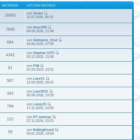
BEITRÄGE
LETZTER BEITRAG
von
Socke
18583
11.07.2026, 00:15
von
Ansch99
7640
04.08.2026, 21:06
von
Neimanns_Knut
694
24.06.2026, 07:05
von
Stephan-1975
4342
20.12.2025, 21:06
von
Pölli
61
01.09.2023, 23:31
von
LukeV1
587
13.04.2025, 09:41
von
Lanz9531
343
05.06.2026, 19:20
von
Lukas35
799
17.11.2025, 14:09
von
RT-andreas
122
27.11.2024, 23:23
von
Bulldogfreund
59
03.01.2026, 19:59