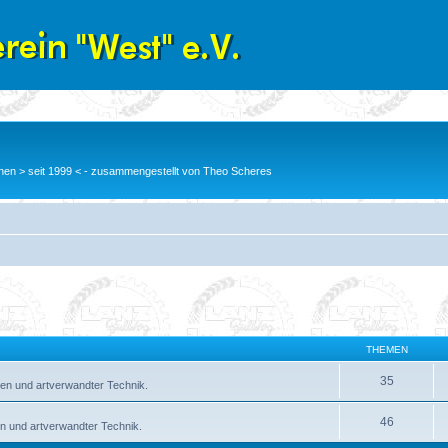
en > seit 1999 < - zusammengestellt von Theo Scheres
THEMEN
35
en und artverwandter Technik.
46
n und artverwandter Technik.