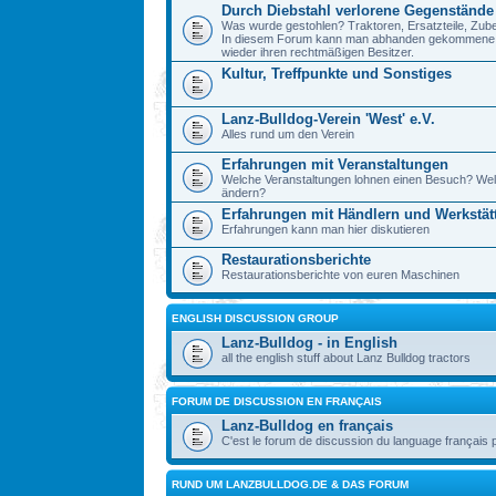
Durch Diebstahl verlorene Gegenstände
Was wurde gestohlen? Traktoren, Ersatzteile, Zube
In diesem Forum kann man abhanden gekommene Ge
wieder ihren rechtmäßigen Besitzer.
Kultur, Treffpunkte und Sonstiges
Lanz-Bulldog-Verein 'West' e.V.
Alles rund um den Verein
Erfahrungen mit Veranstaltungen
Welche Veranstaltungen lohnen einen Besuch? Wel
ändern?
Erfahrungen mit Händlern und Werkstät
Erfahrungen kann man hier diskutieren
Restaurationsberichte
Restaurationsberichte von euren Maschinen
ENGLISH DISCUSSION GROUP
Lanz-Bulldog - in English
all the english stuff about Lanz Bulldog tractors
FORUM DE DISCUSSION EN FRANÇAIS
Lanz-Bulldog en français
C'est le forum de discussion du language français 
RUND UM LANZBULLDOG.DE & DAS FORUM