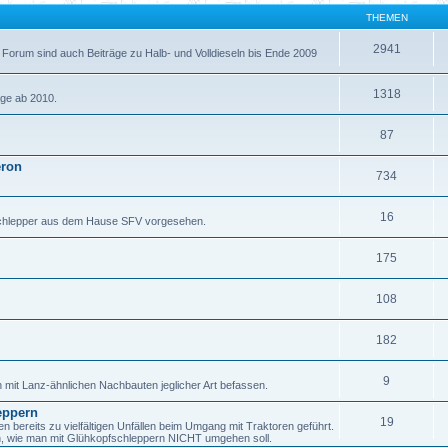
THEMEN
2941
 Forum sind auch Beiträge zu Halb- und Volldieseln bis Ende 2009
1318
äge ab 2010.
87
eron
734
16
fschlepper aus dem Hause SFV vorgesehen.
175
108
182
9
h mit Lanz-ähnlichen Nachbauten jeglicher Art befassen.
eppern
19
ereits zu vielfältigen Unfällen beim Umgang mit Traktoren geführt.
en, wie man mit Glühkopfschleppern NICHT umgehen soll.