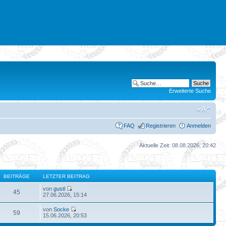
Erweiterte Suche
FAQ
Registrieren
Anmelden
Aktuelle Zeit: 08.08.2026, 20:42
BEITRÄGE
LETZTER BEITRAG
von
gustl
45
27.06.2026, 15:14
von
Socke
59
15.06.2026, 20:53