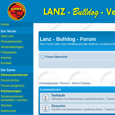
Home
Der Verein
Über uns
Lanz - Bulldog - Forum
Presseberichte
Das Forum über Lanz-Bulldog und alle anderen Landmaschin
Veranstaltungen
Fotogalerie
Foren-Übersicht
Anreise
Kontakt
Die Szene
Diskussionsforum
Forum Archiv
Unbeantwortete Themen
•
Aktive Themen
Forum (englisch)
KLEINANZEIGEN
Kleinanzeigen
Verkäufe
Seriennummern
Verkäufe von historischen Landmaschinen, Traktor
anmelden / suchen
Termine
Gesuche
Suchen von historischen Landmaschinen, Traktore
Impressum