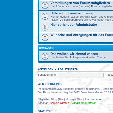
Vorstellungen von Forumsmitgliedern
Hier können sich neue (und alte) Forumsmitglieder 
Hilfe zur Forumsbenutzung
Hierher gehören ausschließlich Fragen und Anmer
Fragen zu Schleppern und allem, was sonst noch dazu
Hier spricht der Administrator
Wünsche und Anregungen für das For
UMFRAGEN
Das wollten wir einmal wissen
Hier finden Sie Umfragen zu aktuellen Themen.
ANMELDEN
•
REGISTRIEREN
Benutzername:
Passw
WER IST ONLINE?
Insgesamt sind
395
Besucher online: 3 registrierte, 0 unsich
Der Besucherrekord liegt bei
5442
Besuchern, die am 28.02.20
Mitglieder:
Bing [Bot]
,
Google [Bot]
,
Hartholzwurm
Legende:
Administratoren
,
Globale Moderatoren
STATISTIK