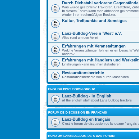
Durch Diebstahl verlorene Gegenstände
Was wurde gestohlen? Traktoren, Ersatzteile, Zube
In diesem Forum kann man abhanden gekommene Ge
wieder ihren rechtmäßigen Besitzer.
Kultur, Treffpunkte und Sonstiges
Lanz-Bulldog-Verein 'West' e.V.
Alles rund um den Verein
Erfahrungen mit Veranstaltungen
Welche Veranstaltungen lohnen einen Besuch? Wel
ändern?
Erfahrungen mit Händlern und Werkstät
Erfahrungen kann man hier diskutieren
Restaurationsberichte
Restaurationsberichte von euren Maschinen
ENGLISH DISCUSSION GROUP
Lanz-Bulldog - in English
all the english stuff about Lanz Bulldog tractors
FORUM DE DISCUSSION EN FRANÇAIS
Lanz-Bulldog en français
C'est le forum de discussion du language français 
RUND UM LANZBULLDOG.DE & DAS FORUM