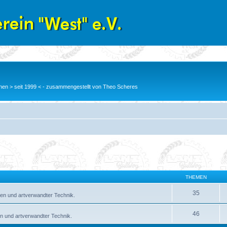
en > seit 1999 < - zusammengestellt von Theo Scheres
THEMEN
35
en und artverwandter Technik.
46
n und artverwandter Technik.