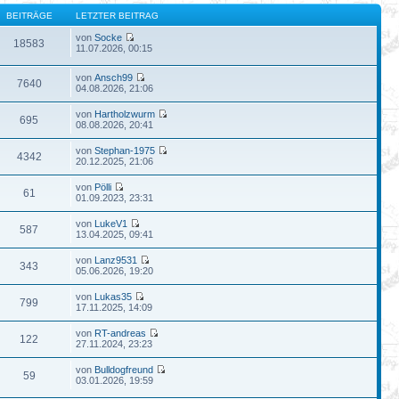
BEITRÄGE
LETZTER BEITRAG
von
Socke
18583
11.07.2026, 00:15
von
Ansch99
7640
04.08.2026, 21:06
von
Hartholzwurm
695
08.08.2026, 20:41
von
Stephan-1975
4342
20.12.2025, 21:06
von
Pölli
61
01.09.2023, 23:31
von
LukeV1
587
13.04.2025, 09:41
von
Lanz9531
343
05.06.2026, 19:20
von
Lukas35
799
17.11.2025, 14:09
von
RT-andreas
122
27.11.2024, 23:23
von
Bulldogfreund
59
03.01.2026, 19:59