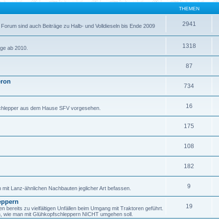
THEMEN
2941
 Forum sind auch Beiträge zu Halb- und Volldieseln bis Ende 2009
1318
äge ab 2010.
87
eron
734
16
fschlepper aus dem Hause SFV vorgesehen.
175
108
182
9
h mit Lanz-ähnlichen Nachbauten jeglicher Art befassen.
eppern
19
ereits zu vielfältigen Unfällen beim Umgang mit Traktoren geführt.
en, wie man mit Glühkopfschleppern NICHT umgehen soll.