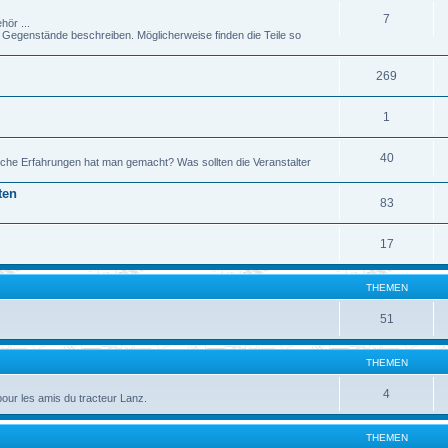
7
hör ...
genstände beschreiben. Möglicherweise finden die Teile so
269
1
40
che Erfahrungen hat man gemacht? Was sollten die Veranstalter
ten
83
17
THEMEN
51
THEMEN
4
pour les amis du tracteur Lanz.
THEMEN