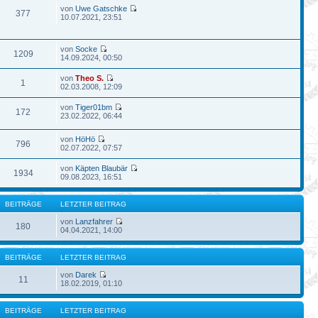
von
Uwe Gatschke
377
10.07.2021, 23:51
von
Socke
1209
14.09.2024, 00:50
von
Theo S.
1
02.03.2008, 12:09
von
Tiger01bm
172
23.02.2022, 06:44
von
HöHö
796
02.07.2022, 07:57
von
Käpten Blaubär
1934
09.08.2023, 16:51
BEITRÄGE
LETZTER BEITRAG
von
Lanzfahrer
180
04.04.2021, 14:00
BEITRÄGE
LETZTER BEITRAG
von
Darek
11
18.02.2019, 01:10
BEITRÄGE
LETZTER BEITRAG