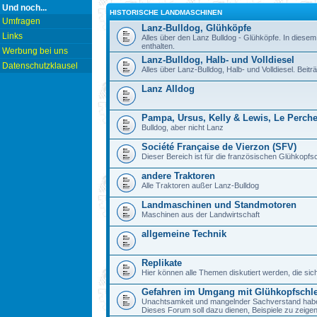
Und noch...
HISTORISCHE LANDMASCHINEN
Umfragen
Lanz-Bulldog, Glühköpfe
Links
Alles über den Lanz Bulldog - Glühköpfe. In diesem
enthalten.
Werbung bei uns
Lanz-Bulldog, Halb- und Volldiesel
Datenschutzklausel
Alles über Lanz-Bulldog, Halb- und Volldiesel. Beitr
Lanz Alldog
Pampa, Ursus, Kelly & Lewis, Le Perch
Bulldog, aber nicht Lanz
Société Française de Vierzon (SFV)
Dieser Bereich ist für die französischen Glühkop
andere Traktoren
Alle Traktoren außer Lanz-Bulldog
Landmaschinen und Standmotoren
Maschinen aus der Landwirtschaft
allgemeine Technik
Replikate
Hier können alle Themen diskutiert werden, die sic
Gefahren im Umgang mit Glühkopfschl
Unachtsamkeit und mangelnder Sachverstand haben b
Dieses Forum soll dazu dienen, Beispiele zu zeig