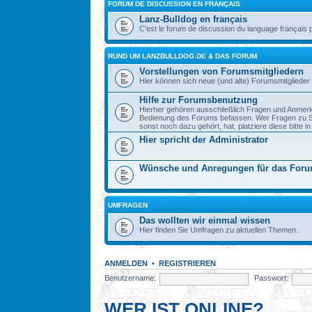
FORUM DE DISCUSSION EN FRANÇAIS
Lanz-Bulldog en français
C'est le forum de discussion du language français 
RUND UM LANZBULLDOG.DE & DAS FORUM
Vorstellungen von Forumsmitgliedern
Hier können sich neue (und alte) Forumsmitglieder 
Hilfe zur Forumsbenutzung
Hierher gehören ausschließlich Fragen und Anmerku
Bedienung des Forums befassen. Wer Fragen zu S
sonst noch dazu gehört, hat, platziere diese bitte i
Hier spricht der Administrator
Wünsche und Anregungen für das For
UMFRAGEN
Das wollten wir einmal wissen
Hier finden Sie Umfragen zu aktuellen Themen.
ANMELDEN
•
REGISTRIEREN
Benutzername:
Passwort:
WER IST ONLINE?