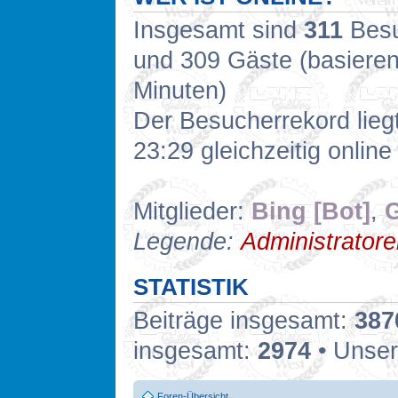
Insgesamt sind
311
Besuc
und 309 Gäste (basieren
Minuten)
Der Besucherrekord lieg
23:29 gleichzeitig online
Mitglieder:
Bing [Bot]
,
G
Legende:
Administrator
STATISTIK
Beiträge insgesamt:
387
insgesamt:
2974
• Unser
Foren-Übersicht