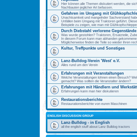
Hier können alle Themen diskutiert werden, die sic
Nachbauten jeglicher Art befassen.
Gefahren im Umgang mit Glühkopfschl
Unachtsamkeit und mangelnder Sachverstand haben 
Unfällen beim Umgang mit Traktoren geführt. Diese
Beispiele zu zeigen, wie man mit Glühkopfschlepp
Durch Diebstahl verlorene Gegenstände
Was wurde gestohlen? Traktoren, Ersatzteile, Zube
In diesem Forum kann man abhanden gekommene 
Möglicherweise finden die Teile so wieder ihren re
Kultur, Treffpunkte und Sonstiges
Lanz-Bulldog-Verein 'West' e.V.
Alles rund um den Verein
Erfahrungen mit Veranstaltungen
Welche Veranstaltungen lohnen einen Besuch? We
gemacht? Was sollten die Veranstalter ändern?
Erfahrungen mit Händlern und Werkstät
Erfahrungen kann man hier diskutieren
Restaurationsberichte
Restaurationsberichte von euren Maschinen
ENGLISH DISCUSSION GROUP
Lanz-Bulldog - in English
all the english stuff about Lanz Bulldog tractors