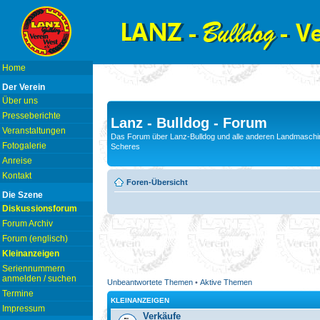
Home
Der Verein
Über uns
Presseberichte
Lanz - Bulldog - Forum
Veranstaltungen
Das Forum über Lanz-Bulldog und alle anderen Landmaschin
Fotogalerie
Scheres
Anreise
Kontakt
Foren-Übersicht
Die Szene
Diskussionsforum
Forum Archiv
Forum (englisch)
Kleinanzeigen
Seriennummern
anmelden / suchen
Unbeantwortete Themen
•
Aktive Themen
Termine
KLEINANZEIGEN
Impressum
Verkäufe