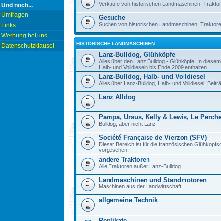
Verkäufe von historischen Landmaschinen, Traktor
Und noch...
Umfragen
Gesuche
Suchen von historischen Landmaschinen, Traktore
Links
Werbung bei uns
HISTORISCHE LANDMASCHINEN
Datenschutzklausel
Lanz-Bulldog, Glühköpfe
Alles über den Lanz Bulldog - Glühköpfe. In diese
Halb- und Volldieseln bis Ende 2009 enthalten.
Lanz-Bulldog, Halb- und Volldiesel
Alles über Lanz-Bulldog, Halb- und Volldiesel. Beitr
Lanz Alldog
Pampa, Ursus, Kelly & Lewis, Le Perch
Bulldog, aber nicht Lanz
Société Française de Vierzon (SFV)
Dieser Bereich ist für die französischen Glühkop
vorgesehen.
andere Traktoren
Alle Traktoren außer Lanz-Bulldog
Landmaschinen und Standmotoren
Maschinen aus der Landwirtschaft
allgemeine Technik
Replikate