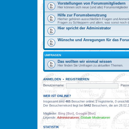
Vorstellungen von Forumsmitgliedern
Hier können sich neue (und alte) Forumsmitglieder 
Hilfe zur Forumsbenutzung
Hierher gehören ausschließlich Fragen und Anmer
Fragen zu Schleppern und allem, was sonst noch dazu
Hier spricht der Administrator
Wünsche und Anregungen für das For
UMFRAGEN
Das wollten wir einmal wissen
Hier finden Sie Umfragen zu aktuellen Themen.
ANMELDEN
•
REGISTRIEREN
Benutzername:
Passw
WER IST ONLINE?
Insgesamt sind
465
Besucher online: 2 registrierte, 0 unsich
Der Besucherrekord liegt bei
5442
Besuchern, die am 28.02.20
Mitglieder:
Bing [Bot]
,
Google [Bot]
Legende:
Administratoren
,
Globale Moderatoren
STATISTIK