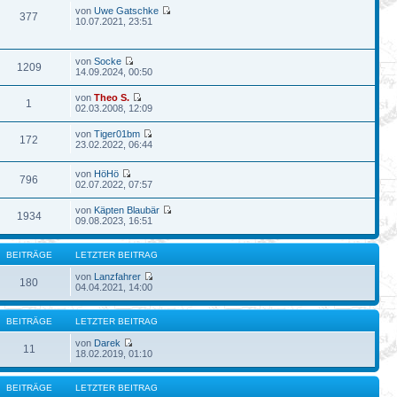
von
Uwe Gatschke
377
10.07.2021, 23:51
von
Socke
1209
14.09.2024, 00:50
von
Theo S.
1
02.03.2008, 12:09
von
Tiger01bm
172
23.02.2022, 06:44
von
HöHö
796
02.07.2022, 07:57
von
Käpten Blaubär
1934
09.08.2023, 16:51
BEITRÄGE
LETZTER BEITRAG
von
Lanzfahrer
180
04.04.2021, 14:00
BEITRÄGE
LETZTER BEITRAG
von
Darek
11
18.02.2019, 01:10
BEITRÄGE
LETZTER BEITRAG