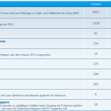
THEMEN
2941
 Forum sind auch Beiträge zu Halb- und Volldieseln bis Ende 2009
1318
äge ab 2010.
87
eron
734
16
fschlepper aus dem Hause SFV vorgesehen.
175
108
182
9
h mit Lanz-ähnlichen Nachbauten jeglicher Art befassen.
eppern
19
ereits zu vielfältigen Unfällen beim Umgang mit Traktoren geführt.
en, wie man mit Glühkopfschleppern NICHT umgehen soll.