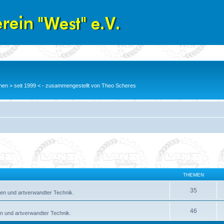
en > seit 1999 < - zusammengestellt von Theo Scheres
THEMEN
35
en und artverwandter Technik.
46
n und artverwandter Technik.