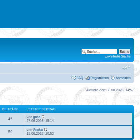
Erweiterte Suche
FAQ
Registrieren
Anmelden
Aktuelle Zeit: 08.08.2026, 14:57
BEITRÄGE
LETZTER BEITRAG
von
gustl
45
27.06.2026, 15:14
von
Socke
59
15.06.2026, 20:53