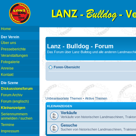
Home
Der Verein
Über uns
Lanz - Bulldog - Forum
Presseberichte
Das Forum über Lanz-Bulldog und alle anderen Landmaschin
Veranstaltungen
Fotogalerie
Foren-Übersicht
Anreise
Kontakt
Die Szene
Diskussionsforum
Forum Archiv
Unbeantwortete Themen
•
Aktive Themen
Forum (englisch)
KLEINANZEIGEN
Kleinanzeigen
Verkäufe
Seriennummern
Verkäufe von historischen Landmaschinen, Traktor
anmelden / suchen
Termine
Gesuche
Suchen von historischen Landmaschinen, Traktore
Impressum