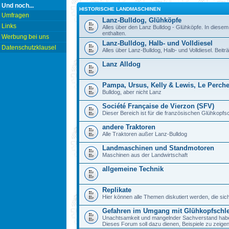
Und noch...
HISTORISCHE LANDMASCHINEN
Umfragen
Lanz-Bulldog, Glühköpfe
Links
Alles über den Lanz Bulldog - Glühköpfe. In diesem
enthalten.
Werbung bei uns
Lanz-Bulldog, Halb- und Volldiesel
Datenschutzklausel
Alles über Lanz-Bulldog, Halb- und Volldiesel. Beitr
Lanz Alldog
Pampa, Ursus, Kelly & Lewis, Le Perch
Bulldog, aber nicht Lanz
Société Française de Vierzon (SFV)
Dieser Bereich ist für die französischen Glühkop
andere Traktoren
Alle Traktoren außer Lanz-Bulldog
Landmaschinen und Standmotoren
Maschinen aus der Landwirtschaft
allgemeine Technik
Replikate
Hier können alle Themen diskutiert werden, die sic
Gefahren im Umgang mit Glühkopfschl
Unachtsamkeit und mangelnder Sachverstand haben b
Dieses Forum soll dazu dienen, Beispiele zu zeig