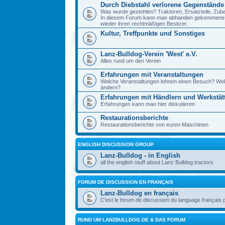
Durch Diebstahl verlorene Gegenstände
Was wurde gestohlen? Traktoren, Ersatzteile, Zube
In diesem Forum kann man abhanden gekommene Ge
wieder ihren rechtmäßigen Besitzer.
Kultur, Treffpunkte und Sonstiges
Lanz-Bulldog-Verein 'West' e.V.
Alles rund um den Verein
Erfahrungen mit Veranstaltungen
Welche Veranstaltungen lohnen einen Besuch? Wel
ändern?
Erfahrungen mit Händlern und Werkstät
Erfahrungen kann man hier diskutieren
Restaurationsberichte
Restaurationsberichte von euren Maschinen
ENGLISH DISCUSSION GROUP
Lanz-Bulldog - in English
all the english stuff about Lanz Bulldog tractors
FORUM DE DISCUSSION EN FRANÇAIS
Lanz-Bulldog en français
C'est le forum de discussion du language français 
RUND UM LANZBULLDOG.DE & DAS FORUM