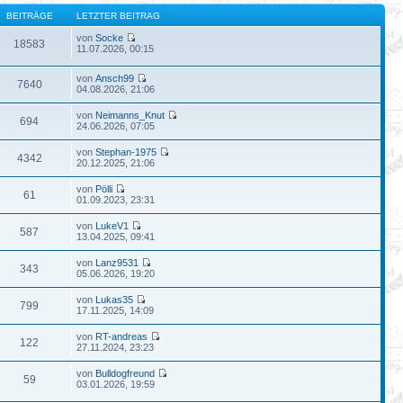
BEITRÄGE
LETZTER BEITRAG
von
Socke
18583
11.07.2026, 00:15
von
Ansch99
7640
04.08.2026, 21:06
von
Neimanns_Knut
694
24.06.2026, 07:05
von
Stephan-1975
4342
20.12.2025, 21:06
von
Pölli
61
01.09.2023, 23:31
von
LukeV1
587
13.04.2025, 09:41
von
Lanz9531
343
05.06.2026, 19:20
von
Lukas35
799
17.11.2025, 14:09
von
RT-andreas
122
27.11.2024, 23:23
von
Bulldogfreund
59
03.01.2026, 19:59