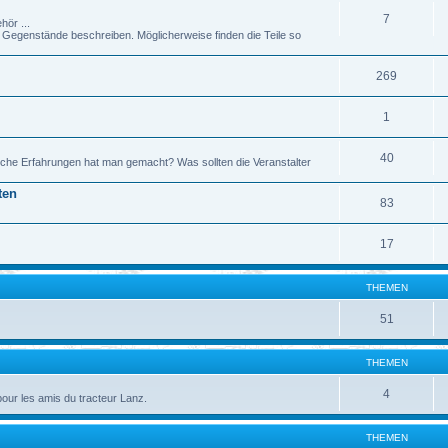
7
hör ...
genstände beschreiben. Möglicherweise finden die Teile so
269
1
40
che Erfahrungen hat man gemacht? Was sollten die Veranstalter
ten
83
17
THEMEN
51
THEMEN
4
pour les amis du tracteur Lanz.
THEMEN