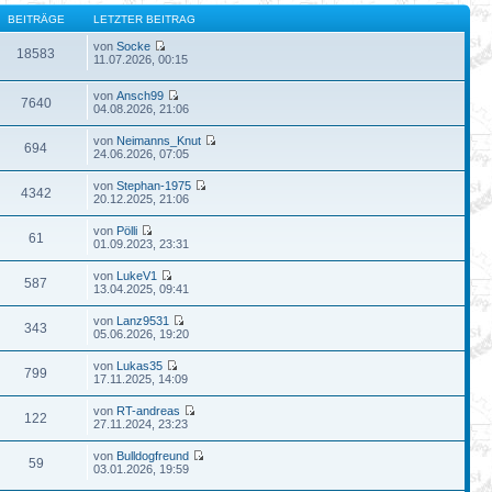
BEITRÄGE
LETZTER BEITRAG
von
Socke
18583
11.07.2026, 00:15
von
Ansch99
7640
04.08.2026, 21:06
von
Neimanns_Knut
694
24.06.2026, 07:05
von
Stephan-1975
4342
20.12.2025, 21:06
von
Pölli
61
01.09.2023, 23:31
von
LukeV1
587
13.04.2025, 09:41
von
Lanz9531
343
05.06.2026, 19:20
von
Lukas35
799
17.11.2025, 14:09
von
RT-andreas
122
27.11.2024, 23:23
von
Bulldogfreund
59
03.01.2026, 19:59