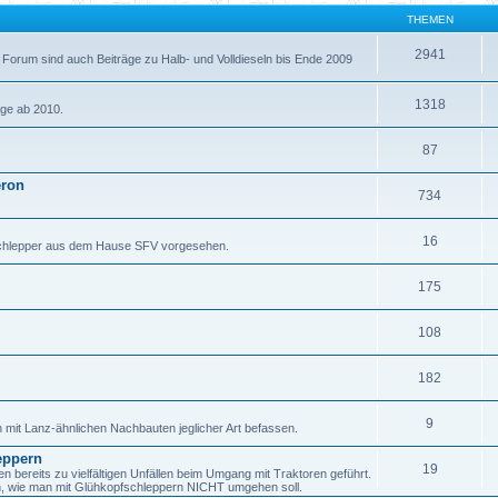
THEMEN
2941
 Forum sind auch Beiträge zu Halb- und Volldieseln bis Ende 2009
1318
äge ab 2010.
87
eron
734
16
fschlepper aus dem Hause SFV vorgesehen.
175
108
182
9
h mit Lanz-ähnlichen Nachbauten jeglicher Art befassen.
eppern
19
ereits zu vielfältigen Unfällen beim Umgang mit Traktoren geführt.
en, wie man mit Glühkopfschleppern NICHT umgehen soll.