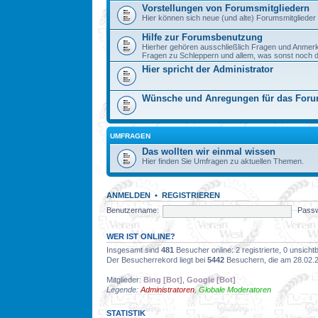
Vorstellungen von Forumsmitgliedern
Hier können sich neue (und alte) Forumsmitglieder 
Hilfe zur Forumsbenutzung
Hierher gehören ausschließlich Fragen und Anmer
Fragen zu Schleppern und allem, was sonst noch dazu
Hier spricht der Administrator
Wünsche und Anregungen für das For
UMFRAGEN
Das wollten wir einmal wissen
Hier finden Sie Umfragen zu aktuellen Themen.
ANMELDEN
•
REGISTRIEREN
Benutzername:
Passw
WER IST ONLINE?
Insgesamt sind
481
Besucher online: 2 registrierte, 0 unsich
Der Besucherrekord liegt bei
5442
Besuchern, die am 28.02.20
Mitglieder:
Bing [Bot]
,
Google [Bot]
Legende:
Administratoren
,
Globale Moderatoren
STATISTIK