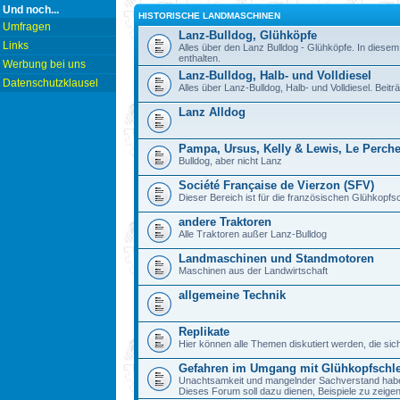
Und noch...
HISTORISCHE LANDMASCHINEN
Umfragen
Lanz-Bulldog, Glühköpfe
Links
Alles über den Lanz Bulldog - Glühköpfe. In diesem
enthalten.
Werbung bei uns
Lanz-Bulldog, Halb- und Volldiesel
Datenschutzklausel
Alles über Lanz-Bulldog, Halb- und Volldiesel. Beitr
Lanz Alldog
Pampa, Ursus, Kelly & Lewis, Le Perch
Bulldog, aber nicht Lanz
Société Française de Vierzon (SFV)
Dieser Bereich ist für die französischen Glühkop
andere Traktoren
Alle Traktoren außer Lanz-Bulldog
Landmaschinen und Standmotoren
Maschinen aus der Landwirtschaft
allgemeine Technik
Replikate
Hier können alle Themen diskutiert werden, die sic
Gefahren im Umgang mit Glühkopfschl
Unachtsamkeit und mangelnder Sachverstand haben b
Dieses Forum soll dazu dienen, Beispiele zu zeig