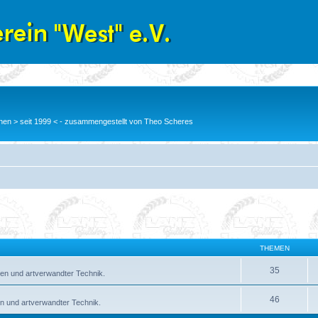
en > seit 1999 < - zusammengestellt von Theo Scheres
THEMEN
35
en und artverwandter Technik.
46
n und artverwandter Technik.