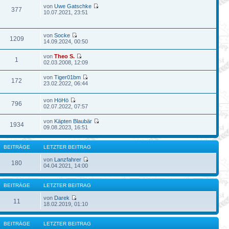
von
Uwe Gatschke
377
10.07.2021, 23:51
von
Socke
1209
14.09.2024, 00:50
von
Theo S.
1
02.03.2008, 12:09
von
Tiger01bm
172
23.02.2022, 06:44
von
HöHö
796
02.07.2022, 07:57
von
Käpten Blaubär
1934
09.08.2023, 16:51
BEITRÄGE
LETZTER BEITRAG
von
Lanzfahrer
180
04.04.2021, 14:00
BEITRÄGE
LETZTER BEITRAG
von
Darek
11
18.02.2019, 01:10
BEITRÄGE
LETZTER BEITRAG