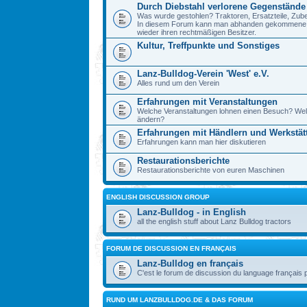
Durch Diebstahl verlorene Gegenstände
Was wurde gestohlen? Traktoren, Ersatzteile, Zube
In diesem Forum kann man abhanden gekommene Ge
wieder ihren rechtmäßigen Besitzer.
Kultur, Treffpunkte und Sonstiges
Lanz-Bulldog-Verein 'West' e.V.
Alles rund um den Verein
Erfahrungen mit Veranstaltungen
Welche Veranstaltungen lohnen einen Besuch? Wel
ändern?
Erfahrungen mit Händlern und Werkstät
Erfahrungen kann man hier diskutieren
Restaurationsberichte
Restaurationsberichte von euren Maschinen
ENGLISH DISCUSSION GROUP
Lanz-Bulldog - in English
all the english stuff about Lanz Bulldog tractors
FORUM DE DISCUSSION EN FRANÇAIS
Lanz-Bulldog en français
C'est le forum de discussion du language français 
RUND UM LANZBULLDOG.DE & DAS FORUM