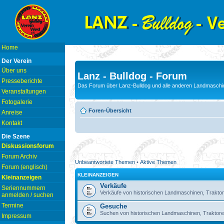
Home
Der Verein
Über uns
Lanz - Bulldog - Forum
Presseberichte
Das Forum über Lanz-Bulldog und alle anderen Landmaschin
Veranstaltungen
Fotogalerie
Foren-Übersicht
Anreise
Kontakt
Die Szene
Diskussionsforum
Forum Archiv
Unbeantwortete Themen
•
Aktive Themen
Forum (englisch)
KLEINANZEIGEN
Kleinanzeigen
Verkäufe
Seriennummern
Verkäufe von historischen Landmaschinen, Traktor
anmelden / suchen
Termine
Gesuche
Suchen von historischen Landmaschinen, Traktore
Impressum