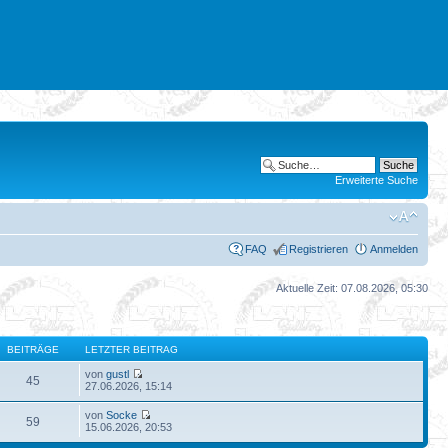
Erweiterte Suche
FAQ
Registrieren
Anmelden
Aktuelle Zeit: 07.08.2026, 05:30
BEITRÄGE
LETZTER BEITRAG
von
gustl
45
27.06.2026, 15:14
von
Socke
59
15.06.2026, 20:53