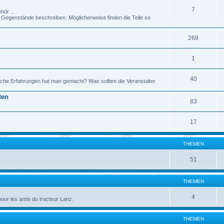
7
hör ...
genstände beschreiben. Möglicherweise finden die Teile so
269
1
40
che Erfahrungen hat man gemacht? Was sollten die Veranstalter
ten
83
17
THEMEN
51
THEMEN
4
pour les amis du tracteur Lanz.
THEMEN