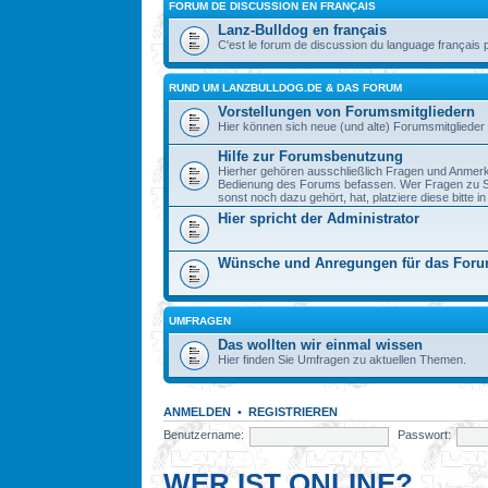
FORUM DE DISCUSSION EN FRANÇAIS
Lanz-Bulldog en français
C'est le forum de discussion du language français 
RUND UM LANZBULLDOG.DE & DAS FORUM
Vorstellungen von Forumsmitgliedern
Hier können sich neue (und alte) Forumsmitglieder 
Hilfe zur Forumsbenutzung
Hierher gehören ausschließlich Fragen und Anmerku
Bedienung des Forums befassen. Wer Fragen zu S
sonst noch dazu gehört, hat, platziere diese bitte i
Hier spricht der Administrator
Wünsche und Anregungen für das For
UMFRAGEN
Das wollten wir einmal wissen
Hier finden Sie Umfragen zu aktuellen Themen.
ANMELDEN
•
REGISTRIEREN
Benutzername:
Passwort:
WER IST ONLINE?