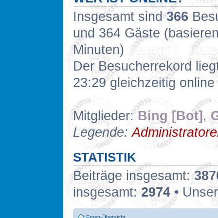
Insgesamt sind
366
Besuc
und 364 Gäste (basieren
Minuten)
Der Besucherrekord lieg
23:29 gleichzeitig online
Mitglieder:
Bing [Bot]
,
G
Legende:
Administrator
STATISTIK
Beiträge insgesamt:
387
insgesamt:
2974
• Unser
Foren-Übersicht