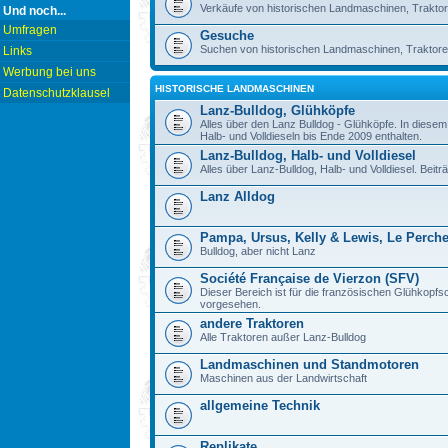
Verkäufe von historischen Landmaschinen, Traktor
Und noch...
Umfragen
Gesuche
Suchen von historischen Landmaschinen, Traktore
Links
Werbung bei uns
HISTORISCHE LANDMASCHINEN
Datenschutzklausel
Lanz-Bulldog, Glühköpfe
Alles über den Lanz Bulldog - Glühköpfe. In diese
Halb- und Volldieseln bis Ende 2009 enthalten.
Lanz-Bulldog, Halb- und Volldiesel
Alles über Lanz-Bulldog, Halb- und Volldiesel. Beitr
Lanz Alldog
Pampa, Ursus, Kelly & Lewis, Le Perch
Bulldog, aber nicht Lanz
Société Française de Vierzon (SFV)
Dieser Bereich ist für die französischen Glühkop
vorgesehen.
andere Traktoren
Alle Traktoren außer Lanz-Bulldog
Landmaschinen und Standmotoren
Maschinen aus der Landwirtschaft
allgemeine Technik
Replikate