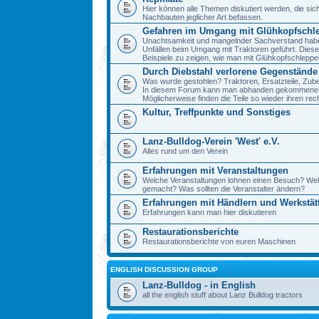
Hier können alle Themen diskutiert werden, die sic
Nachbauten jeglicher Art befassen.
Gefahren im Umgang mit Glühkopfschl
Unachtsamkeit und mangelnder Sachverstand haben 
Unfällen beim Umgang mit Traktoren geführt. Diese
Beispiele zu zeigen, wie man mit Glühkopfschlepp
Durch Diebstahl verlorene Gegenstände
Was wurde gestohlen? Traktoren, Ersatzteile, Zube
In diesem Forum kann man abhanden gekommene 
Möglicherweise finden die Teile so wieder ihren re
Kultur, Treffpunkte und Sonstiges
Lanz-Bulldog-Verein 'West' e.V.
Alles rund um den Verein
Erfahrungen mit Veranstaltungen
Welche Veranstaltungen lohnen einen Besuch? We
gemacht? Was sollten die Veranstalter ändern?
Erfahrungen mit Händlern und Werkstät
Erfahrungen kann man hier diskutieren
Restaurationsberichte
Restaurationsberichte von euren Maschinen
ENGLISH DISCUSSION GROUP
Lanz-Bulldog - in English
all the english stuff about Lanz Bulldog tractors