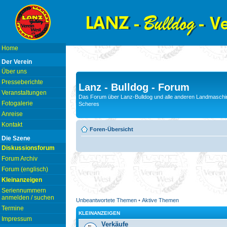
Home
Der Verein
Über uns
Presseberichte
Lanz - Bulldog - Forum
Veranstaltungen
Das Forum über Lanz-Bulldog und alle anderen Landmaschin
Fotogalerie
Scheres
Anreise
Kontakt
Foren-Übersicht
Die Szene
Diskussionsforum
Forum Archiv
Forum (englisch)
Kleinanzeigen
Seriennummern
anmelden / suchen
Unbeantwortete Themen
•
Aktive Themen
Termine
KLEINANZEIGEN
Impressum
Verkäufe