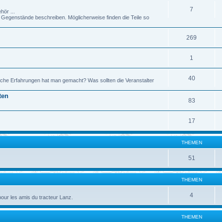
7
hör ...
genstände beschreiben. Möglicherweise finden die Teile so
269
1
40
che Erfahrungen hat man gemacht? Was sollten die Veranstalter
ten
83
17
THEMEN
51
THEMEN
4
pour les amis du tracteur Lanz.
THEMEN