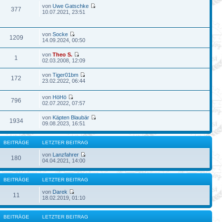
von
Uwe Gatschke
377
10.07.2021, 23:51
von
Socke
1209
14.09.2024, 00:50
von
Theo S.
1
02.03.2008, 12:09
von
Tiger01bm
172
23.02.2022, 06:44
von
HöHö
796
02.07.2022, 07:57
von
Käpten Blaubär
1934
09.08.2023, 16:51
BEITRÄGE
LETZTER BEITRAG
von
Lanzfahrer
180
04.04.2021, 14:00
BEITRÄGE
LETZTER BEITRAG
von
Darek
11
18.02.2019, 01:10
BEITRÄGE
LETZTER BEITRAG