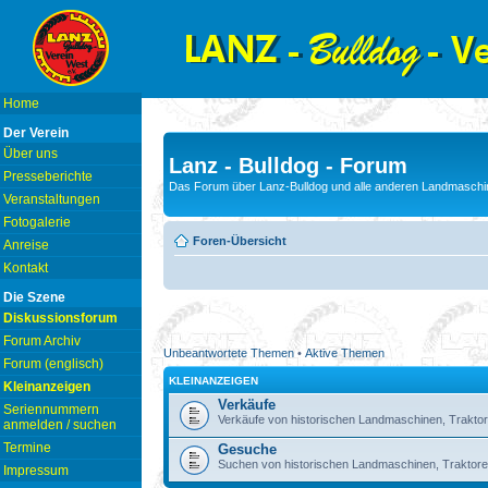
Home
Der Verein
Über uns
Lanz - Bulldog - Forum
Presseberichte
Das Forum über Lanz-Bulldog und alle anderen Landmaschin
Veranstaltungen
Fotogalerie
Foren-Übersicht
Anreise
Kontakt
Die Szene
Diskussionsforum
Forum Archiv
Unbeantwortete Themen
•
Aktive Themen
Forum (englisch)
KLEINANZEIGEN
Kleinanzeigen
Verkäufe
Seriennummern
Verkäufe von historischen Landmaschinen, Traktor
anmelden / suchen
Termine
Gesuche
Suchen von historischen Landmaschinen, Traktore
Impressum