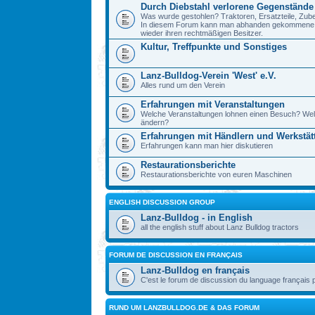
Durch Diebstahl verlorene Gegenstände
Was wurde gestohlen? Traktoren, Ersatzteile, Zube
In diesem Forum kann man abhanden gekommene Ge
wieder ihren rechtmäßigen Besitzer.
Kultur, Treffpunkte und Sonstiges
Lanz-Bulldog-Verein 'West' e.V.
Alles rund um den Verein
Erfahrungen mit Veranstaltungen
Welche Veranstaltungen lohnen einen Besuch? Wel
ändern?
Erfahrungen mit Händlern und Werkstät
Erfahrungen kann man hier diskutieren
Restaurationsberichte
Restaurationsberichte von euren Maschinen
ENGLISH DISCUSSION GROUP
Lanz-Bulldog - in English
all the english stuff about Lanz Bulldog tractors
FORUM DE DISCUSSION EN FRANÇAIS
Lanz-Bulldog en français
C'est le forum de discussion du language français 
RUND UM LANZBULLDOG.DE & DAS FORUM