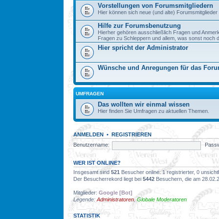
Vorstellungen von Forumsmitgliedern
Hier können sich neue (und alte) Forumsmitglieder 
Hilfe zur Forumsbenutzung
Hierher gehören ausschließlich Fragen und Anmer
Fragen zu Schleppern und allem, was sonst noch dazu
Hier spricht der Administrator
Wünsche und Anregungen für das For
UMFRAGEN
Das wollten wir einmal wissen
Hier finden Sie Umfragen zu aktuellen Themen.
ANMELDEN
•
REGISTRIEREN
Benutzername:
Passw
WER IST ONLINE?
Insgesamt sind
521
Besucher online: 1 registrierter, 0 unsic
Der Besucherrekord liegt bei
5442
Besuchern, die am 28.02.20
Mitglieder:
Google [Bot]
Legende:
Administratoren
,
Globale Moderatoren
STATISTIK