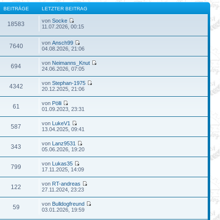
BEITRÄGE
LETZTER BEITRAG
von
Socke
18583
11.07.2026, 00:15
von
Ansch99
7640
04.08.2026, 21:06
von
Neimanns_Knut
694
24.06.2026, 07:05
von
Stephan-1975
4342
20.12.2025, 21:06
von
Pölli
61
01.09.2023, 23:31
von
LukeV1
587
13.04.2025, 09:41
von
Lanz9531
343
05.06.2026, 19:20
von
Lukas35
799
17.11.2025, 14:09
von
RT-andreas
122
27.11.2024, 23:23
von
Bulldogfreund
59
03.01.2026, 19:59