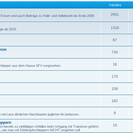
THEMEN
2941
 Forum sind auch Beiträge zu Halb- und Volldieseln bis Ende 2009
1318
äge ab 2010.
87
eron
734
16
fschlepper aus dem Hause SFV vorgesehen.
175
108
182
9
h mit Lanz-ähnlichen Nachbauten jeglicher Art befassen.
eppern
19
ereits zu vielfältigen Unfällen beim Umgang mit Traktoren geführt.
en, wie man mit Glühkopfschleppern NICHT umgehen soll.