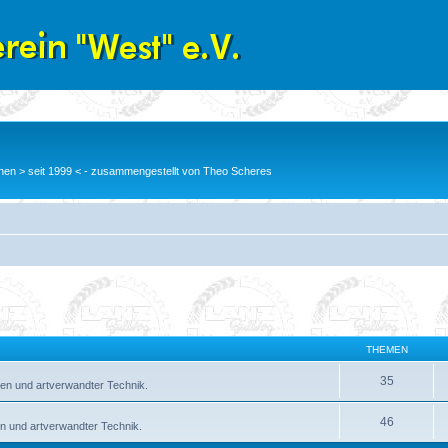
en > seit 1999 < - zusammengestellt von Theo Scheres
THEMEN
35
en und artverwandter Technik.
46
n und artverwandter Technik.