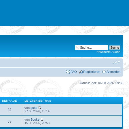
Erweiterte Suche
FAQ
Registrieren
Anmelden
Aktuelle Zeit: 06.08.2026, 09:50
BEITRÄGE
LETZTER BEITRAG
von
gustl
45
27.06.2026, 15:14
von
Socke
59
15.06.2026, 20:53