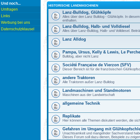
Und noch...
HISTORISCHE LANDMASCHINEN
Umfragen
Lanz-Bulldog, Glühköpfe
Links
Alles über den Lanz Bulldog - Glühköpfe. In diesem
enthalten.
Werbung bei uns
Lanz-Bulldog, Halb- und Volldiesel
Datenschutzklausel
Alles über Lanz-Bulldog, Halb- und Volldiesel. Beitr
Lanz Alldog
Pampa, Ursus, Kelly & Lewis, Le Perch
Bulldog, aber nicht Lanz
Société Française de Vierzon (SFV)
Dieser Bereich ist für die französischen Glühkop
andere Traktoren
Alle Traktoren außer Lanz-Bulldog
Landmaschinen und Standmotoren
Maschinen aus der Landwirtschaft
allgemeine Technik
Replikate
Hier können alle Themen diskutiert werden, die sic
Gefahren im Umgang mit Glühkopfschl
Unachtsamkeit und mangelnder Sachverstand haben b
Dieses Forum soll dazu dienen, Beispiele zu zeig