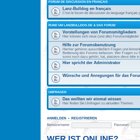
FORUM DE DISCUSSION EN FRANÇAIS
Lanz-Bulldog en français
C'est le forum de discussion du language français 
RUND UM LANZBULLDOG.DE & DAS FORUM
Vorstellungen von Forumsmitgliedern
Hier können sich neue (und alte) Forumsmitglieder 
Hilfe zur Forumsbenutzung
Hierher gehören ausschließlich Fragen und Anmerku
Bedienung des Forums befassen. Wer Fragen zu S
sonst noch dazu gehört, hat, platziere diese bitte i
Hier spricht der Administrator
Wünsche und Anregungen für das For
UMFRAGEN
Das wollten wir einmal wissen
Hier finden Sie Umfragen zu aktuellen Themen.
ANMELDEN
•
REGISTRIEREN
Benutzername:
Passwort:
WER IST ONLINE?