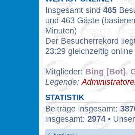
Insgesamt sind
465
Besuc
und 463 Gäste (basieren
Minuten)
Der Besucherrekord lieg
23:29 gleichzeitig online
Mitglieder:
Bing [Bot]
,
G
Legende:
Administrator
STATISTIK
Beiträge insgesamt:
387
insgesamt:
2974
• Unser
Foren-Übersicht