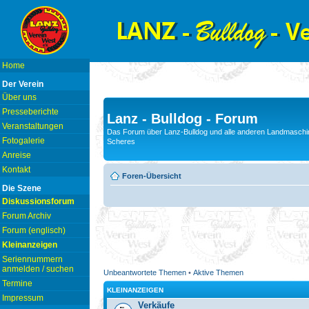
Home
Der Verein
Über uns
Presseberichte
Lanz - Bulldog - Forum
Veranstaltungen
Das Forum über Lanz-Bulldog und alle anderen Landmaschin
Fotogalerie
Scheres
Anreise
Kontakt
Foren-Übersicht
Die Szene
Diskussionsforum
Forum Archiv
Forum (englisch)
Kleinanzeigen
Seriennummern
anmelden / suchen
Unbeantwortete Themen
•
Aktive Themen
Termine
KLEINANZEIGEN
Impressum
Verkäufe