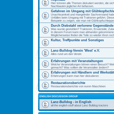
Hier können alle Themen diskutiert werden, die sic
Nachbauten jeglicher Art befassen.
Gefahren im Umgang mit Glühkopfschl
Unachtsamkeit und mangelnder Sachverstand haben 
Unfällen beim Umgang mit Traktoren geführt. Diese
Beispiele zu zeigen, wie man mit Glühkopfschlepp
Durch Diebstahl verlorene Gegenstände
Was wurde gestohlen? Traktoren, Ersatzteile, Zube
In diesem Forum kann man abhanden gekommene 
Möglicherweise finden die Teile so wieder ihren re
Kultur, Treffpunkte und Sonstiges
Lanz-Bulldog-Verein 'West' e.V.
Alles rund um den Verein
Erfahrungen mit Veranstaltungen
Welche Veranstaltungen lohnen einen Besuch? We
gemacht? Was sollten die Veranstalter ändern?
Erfahrungen mit Händlern und Werkstät
Erfahrungen kann man hier diskutieren
Restaurationsberichte
Restaurationsberichte von euren Maschinen
ENGLISH DISCUSSION GROUP
Lanz-Bulldog - in English
all the english stuff about Lanz Bulldog tractors