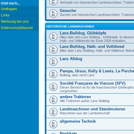
Verkäufe von historischen Landmaschinen, Traktor
Und noch...
Umfragen
Gesuche
Suchen von historischen Landmaschinen, Traktore
Links
Werbung bei uns
HISTORISCHE LANDMASCHINEN
Datenschutzklausel
Lanz-Bulldog, Glühköpfe
Alles über den Lanz Bulldog - Glühköpfe. In diese
Halb- und Volldieseln bis Ende 2009 enthalten.
Lanz-Bulldog, Halb- und Volldiesel
Alles über Lanz-Bulldog, Halb- und Volldiesel. Beitr
Lanz Alldog
Pampa, Ursus, Kelly & Lewis, Le Perch
Bulldog, aber nicht Lanz
Société Française de Vierzon (SFV)
Dieser Bereich ist für die französischen Glühkop
vorgesehen.
andere Traktoren
Alle Traktoren außer Lanz-Bulldog
Landmaschinen und Standmotoren
Maschinen aus der Landwirtschaft
allgemeine Technik
Replikate