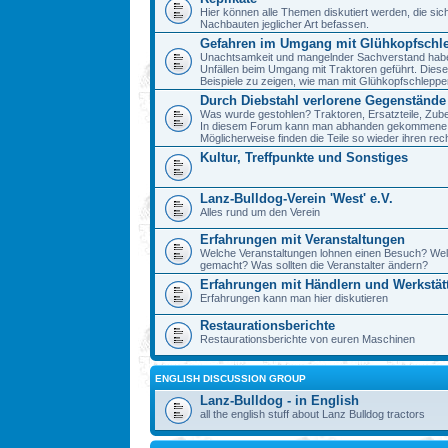
Hier können alle Themen diskutiert werden, die sic
Nachbauten jeglicher Art befassen.
Gefahren im Umgang mit Glühkopfschl
Unachtsamkeit und mangelnder Sachverstand haben 
Unfällen beim Umgang mit Traktoren geführt. Diese
Beispiele zu zeigen, wie man mit Glühkopfschlepp
Durch Diebstahl verlorene Gegenstände
Was wurde gestohlen? Traktoren, Ersatzteile, Zube
In diesem Forum kann man abhanden gekommene 
Möglicherweise finden die Teile so wieder ihren re
Kultur, Treffpunkte und Sonstiges
Lanz-Bulldog-Verein 'West' e.V.
Alles rund um den Verein
Erfahrungen mit Veranstaltungen
Welche Veranstaltungen lohnen einen Besuch? We
gemacht? Was sollten die Veranstalter ändern?
Erfahrungen mit Händlern und Werkstät
Erfahrungen kann man hier diskutieren
Restaurationsberichte
Restaurationsberichte von euren Maschinen
ENGLISH DISCUSSION GROUP
Lanz-Bulldog - in English
all the english stuff about Lanz Bulldog tractors