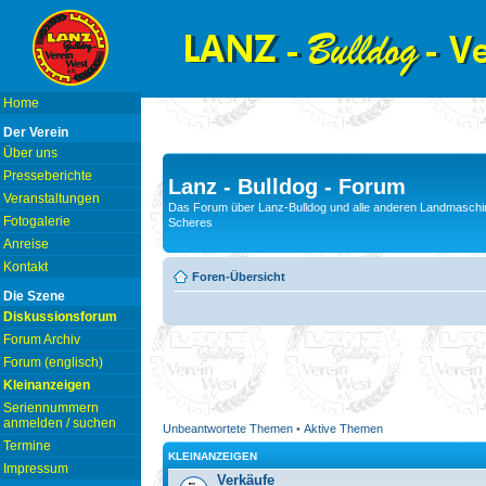
Home
Der Verein
Über uns
Presseberichte
Lanz - Bulldog - Forum
Veranstaltungen
Das Forum über Lanz-Bulldog und alle anderen Landmaschin
Fotogalerie
Scheres
Anreise
Kontakt
Foren-Übersicht
Die Szene
Diskussionsforum
Forum Archiv
Forum (englisch)
Kleinanzeigen
Seriennummern
anmelden / suchen
Unbeantwortete Themen
•
Aktive Themen
Termine
KLEINANZEIGEN
Impressum
Verkäufe