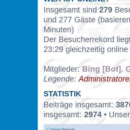
Insgesamt sind
279
Besuc
und 277 Gäste (basieren
Minuten)
Der Besucherrekord lieg
23:29 gleichzeitig online
Mitglieder:
Bing [Bot]
,
G
Legende:
Administrator
STATISTIK
Beiträge insgesamt:
387
insgesamt:
2974
• Unser
Foren-Übersicht