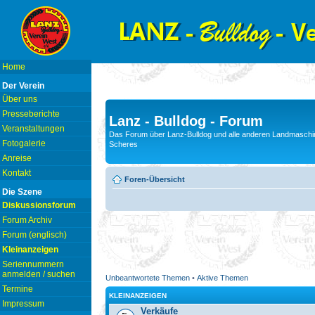
Home
Der Verein
Über uns
Presseberichte
Lanz - Bulldog - Forum
Veranstaltungen
Das Forum über Lanz-Bulldog und alle anderen Landmaschin
Fotogalerie
Scheres
Anreise
Kontakt
Foren-Übersicht
Die Szene
Diskussionsforum
Forum Archiv
Forum (englisch)
Kleinanzeigen
Seriennummern
anmelden / suchen
Unbeantwortete Themen
•
Aktive Themen
Termine
KLEINANZEIGEN
Impressum
Verkäufe