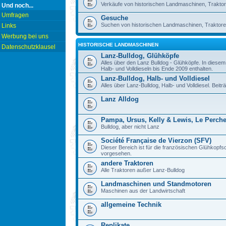
Verkäufe von historischen Landmaschinen, Traktor
Und noch...
Umfragen
Gesuche
Suchen von historischen Landmaschinen, Traktore
Links
Werbung bei uns
HISTORISCHE LANDMASCHINEN
Datenschutzklausel
Lanz-Bulldog, Glühköpfe
Alles über den Lanz Bulldog - Glühköpfe. In diese
Halb- und Volldieseln bis Ende 2009 enthalten.
Lanz-Bulldog, Halb- und Volldiesel
Alles über Lanz-Bulldog, Halb- und Volldiesel. Beitr
Lanz Alldog
Pampa, Ursus, Kelly & Lewis, Le Perch
Bulldog, aber nicht Lanz
Société Française de Vierzon (SFV)
Dieser Bereich ist für die französischen Glühkop
vorgesehen.
andere Traktoren
Alle Traktoren außer Lanz-Bulldog
Landmaschinen und Standmotoren
Maschinen aus der Landwirtschaft
allgemeine Technik
Replikate