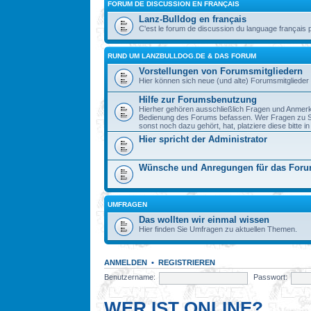
FORUM DE DISCUSSION EN FRANÇAIS
Lanz-Bulldog en français
C'est le forum de discussion du language français 
RUND UM LANZBULLDOG.DE & DAS FORUM
Vorstellungen von Forumsmitgliedern
Hier können sich neue (und alte) Forumsmitglieder 
Hilfe zur Forumsbenutzung
Hierher gehören ausschließlich Fragen und Anmerku
Bedienung des Forums befassen. Wer Fragen zu S
sonst noch dazu gehört, hat, platziere diese bitte i
Hier spricht der Administrator
Wünsche und Anregungen für das For
UMFRAGEN
Das wollten wir einmal wissen
Hier finden Sie Umfragen zu aktuellen Themen.
ANMELDEN
•
REGISTRIEREN
Benutzername:
Passwort:
WER IST ONLINE?