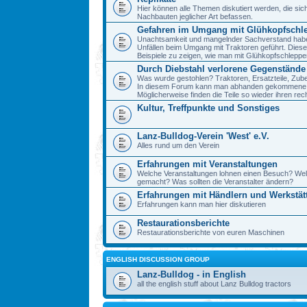
Hier können alle Themen diskutiert werden, die sic
Nachbauten jeglicher Art befassen.
Gefahren im Umgang mit Glühkopfschl
Unachtsamkeit und mangelnder Sachverstand haben 
Unfällen beim Umgang mit Traktoren geführt. Diese
Beispiele zu zeigen, wie man mit Glühkopfschlepp
Durch Diebstahl verlorene Gegenstände
Was wurde gestohlen? Traktoren, Ersatzteile, Zube
In diesem Forum kann man abhanden gekommene 
Möglicherweise finden die Teile so wieder ihren re
Kultur, Treffpunkte und Sonstiges
Lanz-Bulldog-Verein 'West' e.V.
Alles rund um den Verein
Erfahrungen mit Veranstaltungen
Welche Veranstaltungen lohnen einen Besuch? We
gemacht? Was sollten die Veranstalter ändern?
Erfahrungen mit Händlern und Werkstät
Erfahrungen kann man hier diskutieren
Restaurationsberichte
Restaurationsberichte von euren Maschinen
ENGLISH DISCUSSION GROUP
Lanz-Bulldog - in English
all the english stuff about Lanz Bulldog tractors