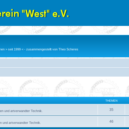
en > seit 1999 < - zusammengestellt von Theo Scheres
THEMEN
35
en und artverwandter Technik.
46
n und artverwandter Technik.