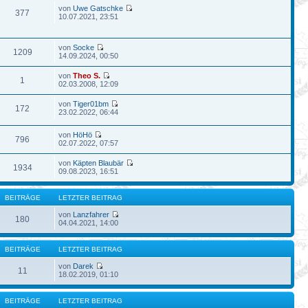
von
Uwe Gatschke
377
10.07.2021, 23:51
von
Socke
1209
14.09.2024, 00:50
von
Theo S.
1
02.03.2008, 12:09
von
Tiger01bm
172
23.02.2022, 06:44
von
HöHö
796
02.07.2022, 07:57
von
Käpten Blaubär
1934
09.08.2023, 16:51
BEITRÄGE
LETZTER BEITRAG
von
Lanzfahrer
180
04.04.2021, 14:00
BEITRÄGE
LETZTER BEITRAG
von
Darek
11
18.02.2019, 01:10
BEITRÄGE
LETZTER BEITRAG