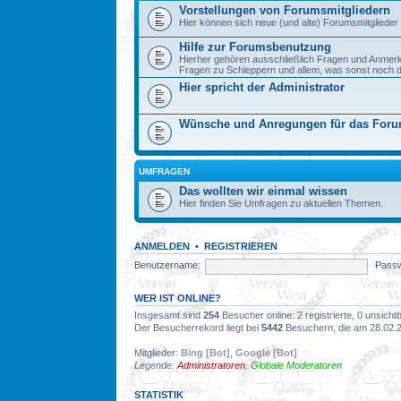
Vorstellungen von Forumsmitgliedern
Hier können sich neue (und alte) Forumsmitglieder 
Hilfe zur Forumsbenutzung
Hierher gehören ausschließlich Fragen und Anmer
Fragen zu Schleppern und allem, was sonst noch dazu
Hier spricht der Administrator
Wünsche und Anregungen für das For
UMFRAGEN
Das wollten wir einmal wissen
Hier finden Sie Umfragen zu aktuellen Themen.
ANMELDEN
•
REGISTRIEREN
Benutzername:
Passw
WER IST ONLINE?
Insgesamt sind
254
Besucher online: 2 registrierte, 0 unsich
Der Besucherrekord liegt bei
5442
Besuchern, die am 28.02.20
Mitglieder:
Bing [Bot]
,
Google [Bot]
Legende:
Administratoren
,
Globale Moderatoren
STATISTIK