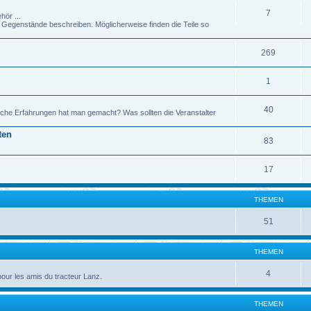
7
hör ...
genstände beschreiben. Möglicherweise finden die Teile so
269
1
40
che Erfahrungen hat man gemacht? Was sollten die Veranstalter
ten
83
17
THEMEN
51
THEMEN
4
pour les amis du tracteur Lanz.
THEMEN