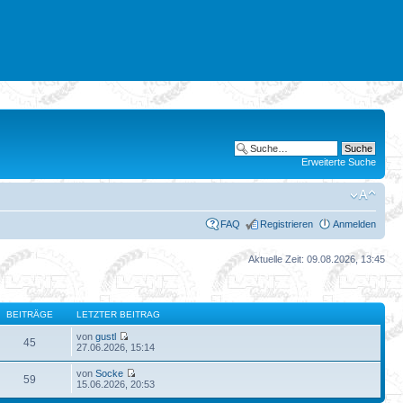
Erweiterte Suche
FAQ
Registrieren
Anmelden
Aktuelle Zeit: 09.08.2026, 13:45
BEITRÄGE
LETZTER BEITRAG
von
gustl
45
27.06.2026, 15:14
von
Socke
59
15.06.2026, 20:53