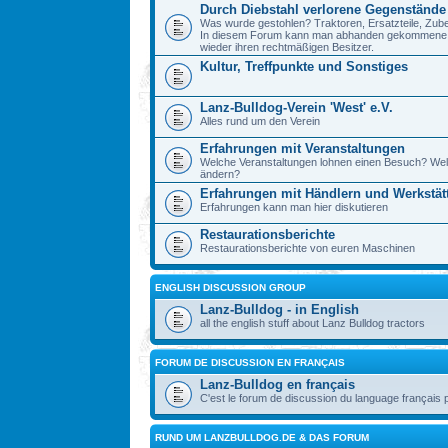
Durch Diebstahl verlorene Gegenstände
Was wurde gestohlen? Traktoren, Ersatzteile, Zube
In diesem Forum kann man abhanden gekommene Ge
wieder ihren rechtmäßigen Besitzer.
Kultur, Treffpunkte und Sonstiges
Lanz-Bulldog-Verein 'West' e.V.
Alles rund um den Verein
Erfahrungen mit Veranstaltungen
Welche Veranstaltungen lohnen einen Besuch? Wel
ändern?
Erfahrungen mit Händlern und Werkstät
Erfahrungen kann man hier diskutieren
Restaurationsberichte
Restaurationsberichte von euren Maschinen
ENGLISH DISCUSSION GROUP
Lanz-Bulldog - in English
all the english stuff about Lanz Bulldog tractors
FORUM DE DISCUSSION EN FRANÇAIS
Lanz-Bulldog en français
C'est le forum de discussion du language français 
RUND UM LANZBULLDOG.DE & DAS FORUM