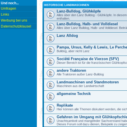
Und noch...
HISTORISCHE LANDMASCHINEN
Umfragen
Lanz-Bulldog, Glühköpfe
Links
Alles über den Lanz Bulldog - Glühköpfe. In diesem
enthalten.
Werbung bei uns
Lanz-Bulldog, Halb- und Volldiesel
Datenschutzklausel
Alles über Lanz-Bulldog, Halb- und Volldiesel. Beitr
Lanz Alldog
Pampa, Ursus, Kelly & Lewis, Le Perch
Bulldog, aber nicht Lanz
Société Française de Vierzon (SFV)
Dieser Bereich ist für die französischen Glühkop
andere Traktoren
Alle Traktoren außer Lanz-Bulldog
Landmaschinen und Standmotoren
Maschinen aus der Landwirtschaft
allgemeine Technik
Replikate
Hier können alle Themen diskutiert werden, die sic
Gefahren im Umgang mit Glühkopfschl
Unachtsamkeit und mangelnder Sachverstand haben b
Dieses Forum soll dazu dienen, Beispiele zu zeig