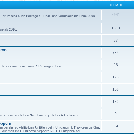
THEMEN
2941
 Forum sind auch Beiträge zu Halb- und Volldieseln bis Ende 2009
1318
äge ab 2010.
87
eron
734
16
fschlepper aus dem Hause SFV vorgesehen.
175
108
182
9
h mit Lanz-ähnlichen Nachbauten jeglicher Art befassen.
eppern
19
ereits zu vielfältigen Unfällen beim Umgang mit Traktoren geführt.
en, wie man mit Glühkopfschleppern NICHT umgehen soll.