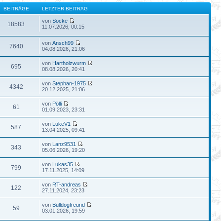
BEITRÄGE
LETZTER BEITRAG
von
Socke
18583
11.07.2026, 00:15
von
Ansch99
7640
04.08.2026, 21:06
von
Hartholzwurm
695
08.08.2026, 20:41
von
Stephan-1975
4342
20.12.2025, 21:06
von
Pölli
61
01.09.2023, 23:31
von
LukeV1
587
13.04.2025, 09:41
von
Lanz9531
343
05.06.2026, 19:20
von
Lukas35
799
17.11.2025, 14:09
von
RT-andreas
122
27.11.2024, 23:23
von
Bulldogfreund
59
03.01.2026, 19:59