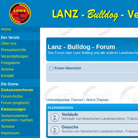
Home
Der Verein
Über uns
Lanz - Bulldog - Forum
Presseberichte
Das Forum über Lanz-Bulldog und alle anderen Landmaschin
Veranstaltungen
Fotogalerie
Foren-Übersicht
Anreise
Kontakt
Die Szene
Diskussionsforum
Forum Archiv
Unbeantwortete Themen
•
Aktive Themen
Forum (englisch)
KLEINANZEIGEN
Kleinanzeigen
Verkäufe
Seriennummern
Verkäufe von historischen Landmaschinen, Traktor
anmelden / suchen
Termine
Gesuche
Suchen von historischen Landmaschinen, Traktore
Impressum