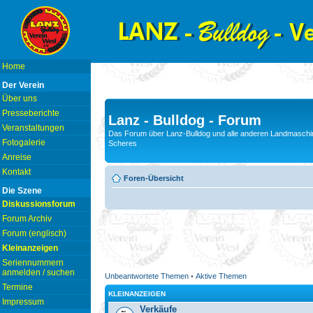
Home
Der Verein
Über uns
Presseberichte
Lanz - Bulldog - Forum
Veranstaltungen
Das Forum über Lanz-Bulldog und alle anderen Landmaschin
Fotogalerie
Scheres
Anreise
Kontakt
Foren-Übersicht
Die Szene
Diskussionsforum
Forum Archiv
Forum (englisch)
Kleinanzeigen
Seriennummern
anmelden / suchen
Unbeantwortete Themen
•
Aktive Themen
Termine
KLEINANZEIGEN
Impressum
Verkäufe