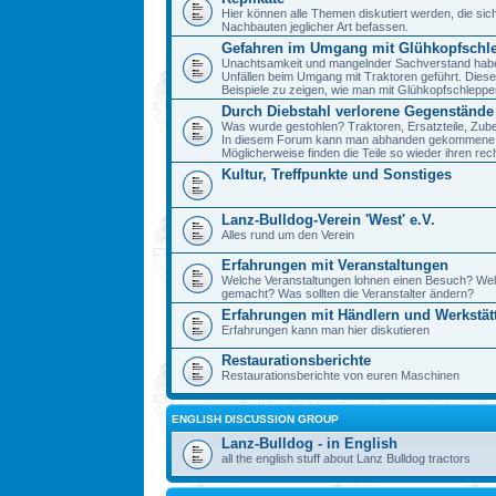
Hier können alle Themen diskutiert werden, die sic
Nachbauten jeglicher Art befassen.
Gefahren im Umgang mit Glühkopfschl
Unachtsamkeit und mangelnder Sachverstand haben 
Unfällen beim Umgang mit Traktoren geführt. Diese
Beispiele zu zeigen, wie man mit Glühkopfschlepp
Durch Diebstahl verlorene Gegenstände
Was wurde gestohlen? Traktoren, Ersatzteile, Zube
In diesem Forum kann man abhanden gekommene 
Möglicherweise finden die Teile so wieder ihren re
Kultur, Treffpunkte und Sonstiges
Lanz-Bulldog-Verein 'West' e.V.
Alles rund um den Verein
Erfahrungen mit Veranstaltungen
Welche Veranstaltungen lohnen einen Besuch? We
gemacht? Was sollten die Veranstalter ändern?
Erfahrungen mit Händlern und Werkstät
Erfahrungen kann man hier diskutieren
Restaurationsberichte
Restaurationsberichte von euren Maschinen
ENGLISH DISCUSSION GROUP
Lanz-Bulldog - in English
all the english stuff about Lanz Bulldog tractors