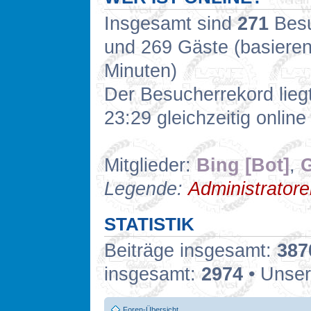
Insgesamt sind
271
Besuc
und 269 Gäste (basieren
Minuten)
Der Besucherrekord lieg
23:29 gleichzeitig online
Mitglieder:
Bing [Bot]
,
G
Legende:
Administrator
STATISTIK
Beiträge insgesamt:
387
insgesamt:
2974
• Unser
Foren-Übersicht