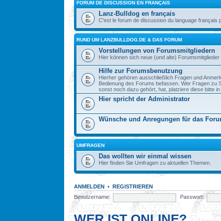
FORUM DE DISCUSSION EN FRANÇAIS
Lanz-Bulldog en français
C'est le forum de discussion du language français 
RUND UM LANZBULLDOG.DE & DAS FORUM
Vorstellungen von Forumsmitgliedern
Hier können sich neue (und alte) Forumsmitglieder 
Hilfe zur Forumsbenutzung
Hierher gehören ausschließlich Fragen und Anmerku
Bedienung des Forums befassen. Wer Fragen zu S
sonst noch dazu gehört, hat, platziere diese bitte i
Hier spricht der Administrator
Wünsche und Anregungen für das For
UMFRAGEN
Das wollten wir einmal wissen
Hier finden Sie Umfragen zu aktuellen Themen.
ANMELDEN
•
REGISTRIEREN
Benutzername:
Passwort:
WER IST ONLINE?