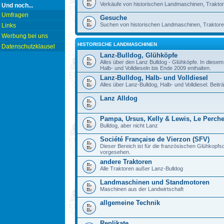
Verkäufe von historischen Landmaschinen, Traktor
Und noch...
Umfragen
Gesuche
Suchen von historischen Landmaschinen, Traktore
Links
Werbung bei uns
HISTORISCHE LANDMASCHINEN
Datenschutzklausel
Lanz-Bulldog, Glühköpfe
Alles über den Lanz Bulldog - Glühköpfe. In diese
Halb- und Volldieseln bis Ende 2009 enthalten.
Lanz-Bulldog, Halb- und Volldiesel
Alles über Lanz-Bulldog, Halb- und Volldiesel. Beitr
Lanz Alldog
Pampa, Ursus, Kelly & Lewis, Le Perch
Bulldog, aber nicht Lanz
Société Française de Vierzon (SFV)
Dieser Bereich ist für die französischen Glühkop
vorgesehen.
andere Traktoren
Alle Traktoren außer Lanz-Bulldog
Landmaschinen und Standmotoren
Maschinen aus der Landwirtschaft
allgemeine Technik
Replikate