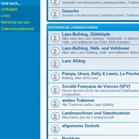
Verkäufe von historischen Landmaschinen, Traktor
Und noch...
Umfragen
Gesuche
Suchen von historischen Landmaschinen, Traktore
Links
Werbung bei uns
HISTORISCHE LANDMASCHINEN
Datenschutzklausel
Lanz-Bulldog, Glühköpfe
Alles über den Lanz Bulldog - Glühköpfe. In diese
Halb- und Volldieseln bis Ende 2009 enthalten.
Lanz-Bulldog, Halb- und Volldiesel
Alles über Lanz-Bulldog, Halb- und Volldiesel. Beitr
Lanz Alldog
Pampa, Ursus, Kelly & Lewis, Le Perch
Bulldog, aber nicht Lanz
Société Française de Vierzon (SFV)
Dieser Bereich ist für die französischen Glühkop
vorgesehen.
andere Traktoren
Alle Traktoren außer Lanz-Bulldog
Landmaschinen und Standmotoren
Maschinen aus der Landwirtschaft
allgemeine Technik
Replikate