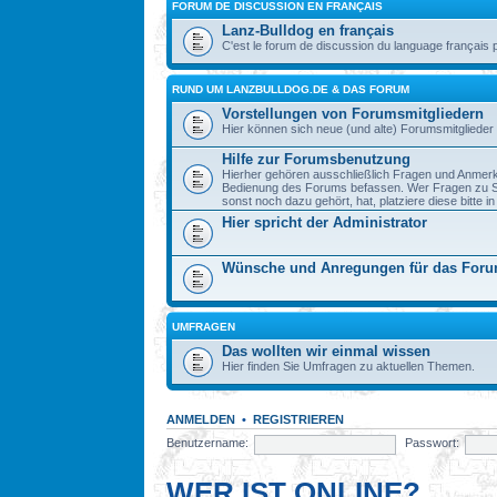
FORUM DE DISCUSSION EN FRANÇAIS
Lanz-Bulldog en français
C'est le forum de discussion du language français 
RUND UM LANZBULLDOG.DE & DAS FORUM
Vorstellungen von Forumsmitgliedern
Hier können sich neue (und alte) Forumsmitglieder 
Hilfe zur Forumsbenutzung
Hierher gehören ausschließlich Fragen und Anmerku
Bedienung des Forums befassen. Wer Fragen zu S
sonst noch dazu gehört, hat, platziere diese bitte i
Hier spricht der Administrator
Wünsche und Anregungen für das For
UMFRAGEN
Das wollten wir einmal wissen
Hier finden Sie Umfragen zu aktuellen Themen.
ANMELDEN
•
REGISTRIEREN
Benutzername:
Passwort:
WER IST ONLINE?