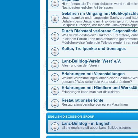
Hier können alle Themen diskutiert werden, die sic
Nachbauten jeglicher Art befassen.
Gefahren im Umgang mit Glühkopfschl
Unachtsamkeit und mangelnder Sachverstand haben 
Unfällen beim Umgang mit Traktoren geführt. Diese
Beispiele zu zeigen, wie man mit Glühkopfschlepp
Durch Diebstahl verlorene Gegenstände
Was wurde gestohlen? Traktoren, Ersatzteile, Zube
In diesem Forum kann man abhanden gekommene 
Möglicherweise finden die Teile so wieder ihren re
Kultur, Treffpunkte und Sonstiges
Lanz-Bulldog-Verein 'West' e.V.
Alles rund um den Verein
Erfahrungen mit Veranstaltungen
Welche Veranstaltungen lohnen einen Besuch? We
gemacht? Was sollten die Veranstalter ändern?
Erfahrungen mit Händlern und Werkstät
Erfahrungen kann man hier diskutieren
Restaurationsberichte
Restaurationsberichte von euren Maschinen
ENGLISH DISCUSSION GROUP
Lanz-Bulldog - in English
all the english stuff about Lanz Bulldog tractors