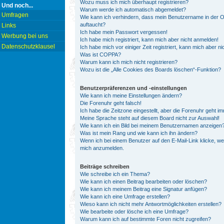
Wozu muss ich mich überhaupt registrieren?
Und noch...
Warum werde ich automatisch abgemeldet?
Umfragen
Wie kann ich verhindern, dass mein Benutzername in der On
auftaucht?
Links
Ich habe mein Passwort vergessen!
Werbung bei uns
Ich habe mich registriert, kann mich aber nicht anmelden!
Datenschutzklausel
Ich habe mich vor einiger Zeit registriert, kann mich aber 
Was ist COPPA?
Warum kann ich mich nicht registrieren?
Wozu ist die „Alle Cookies des Boards löschen“-Funktion?
Benutzerpräferenzen und -einstellungen
Wie kann ich meine Einstellungen ändern?
Die Forenuhr geht falsch!
Ich habe die Zeitzone eingestellt, aber die Forenuhr geht i
Meine Sprache steht auf diesem Board nicht zur Auswahl!
Wie kann ich ein Bild bei meinem Benutzernamen anzeigen
Was ist mein Rang und wie kann ich ihn ändern?
Wenn ich bei einem Benutzer auf den E-Mail-Link klicke, we
mich anzumelden.
Beiträge schreiben
Wie schreibe ich ein Thema?
Wie kann ich einen Beitrag bearbeiten oder löschen?
Wie kann ich meinem Beitrag eine Signatur anfügen?
Wie kann ich eine Umfrage erstellen?
Wieso kann ich nicht mehr Antwortmöglichkeiten erstellen?
Wie bearbeite oder lösche ich eine Umfrage?
Warum kann ich auf bestimmte Foren nicht zugreifen?