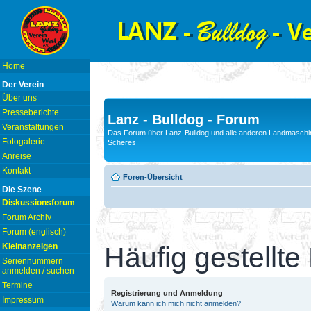
Home
Der Verein
Über uns
Presseberichte
Lanz - Bulldog - Forum
Veranstaltungen
Das Forum über Lanz-Bulldog und alle anderen Landmaschin
Fotogalerie
Scheres
Anreise
Kontakt
Foren-Übersicht
Die Szene
Diskussionsforum
Forum Archiv
Forum (englisch)
Kleinanzeigen
Häufig gestellte
Seriennummern
anmelden / suchen
Termine
Registrierung und Anmeldung
Impressum
Warum kann ich mich nicht anmelden?