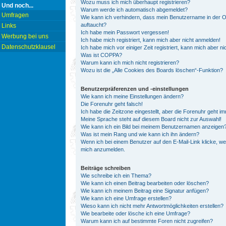
Wozu muss ich mich überhaupt registrieren?
Und noch...
Warum werde ich automatisch abgemeldet?
Umfragen
Wie kann ich verhindern, dass mein Benutzername in der On
auftaucht?
Links
Ich habe mein Passwort vergessen!
Werbung bei uns
Ich habe mich registriert, kann mich aber nicht anmelden!
Datenschutzklausel
Ich habe mich vor einiger Zeit registriert, kann mich aber 
Was ist COPPA?
Warum kann ich mich nicht registrieren?
Wozu ist die „Alle Cookies des Boards löschen“-Funktion?
Benutzerpräferenzen und -einstellungen
Wie kann ich meine Einstellungen ändern?
Die Forenuhr geht falsch!
Ich habe die Zeitzone eingestellt, aber die Forenuhr geht i
Meine Sprache steht auf diesem Board nicht zur Auswahl!
Wie kann ich ein Bild bei meinem Benutzernamen anzeigen
Was ist mein Rang und wie kann ich ihn ändern?
Wenn ich bei einem Benutzer auf den E-Mail-Link klicke, we
mich anzumelden.
Beiträge schreiben
Wie schreibe ich ein Thema?
Wie kann ich einen Beitrag bearbeiten oder löschen?
Wie kann ich meinem Beitrag eine Signatur anfügen?
Wie kann ich eine Umfrage erstellen?
Wieso kann ich nicht mehr Antwortmöglichkeiten erstellen?
Wie bearbeite oder lösche ich eine Umfrage?
Warum kann ich auf bestimmte Foren nicht zugreifen?