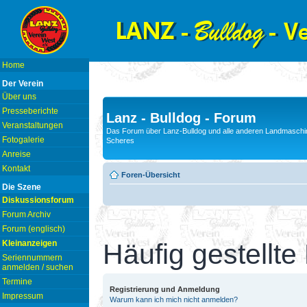
Home
Der Verein
Über uns
Presseberichte
Lanz - Bulldog - Forum
Veranstaltungen
Das Forum über Lanz-Bulldog und alle anderen Landmaschin
Fotogalerie
Scheres
Anreise
Kontakt
Foren-Übersicht
Die Szene
Diskussionsforum
Forum Archiv
Forum (englisch)
Kleinanzeigen
Häufig gestellte
Seriennummern
anmelden / suchen
Termine
Registrierung und Anmeldung
Impressum
Warum kann ich mich nicht anmelden?