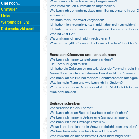
Wozu muss ich mich überhaupt registrieren?
Und noch...
Warum werde ich automatisch abgemeldet?
Umfragen
Wie kann ich verhindern, dass mein Benutzername in der On
auftaucht?
Links
Ich habe mein Passwort vergessen!
Werbung bei uns
Ich habe mich registriert, kann mich aber nicht anmelden!
Datenschutzklausel
Ich habe mich vor einiger Zeit registriert, kann mich aber 
Was ist COPPA?
Warum kann ich mich nicht registrieren?
Wozu ist die „Alle Cookies des Boards löschen“-Funktion?
Benutzerpräferenzen und -einstellungen
Wie kann ich meine Einstellungen ändern?
Die Forenuhr geht falsch!
Ich habe die Zeitzone eingestellt, aber die Forenuhr geht i
Meine Sprache steht auf diesem Board nicht zur Auswahl!
Wie kann ich ein Bild bei meinem Benutzernamen anzeigen
Was ist mein Rang und wie kann ich ihn ändern?
Wenn ich bei einem Benutzer auf den E-Mail-Link klicke, we
mich anzumelden.
Beiträge schreiben
Wie schreibe ich ein Thema?
Wie kann ich einen Beitrag bearbeiten oder löschen?
Wie kann ich meinem Beitrag eine Signatur anfügen?
Wie kann ich eine Umfrage erstellen?
Wieso kann ich nicht mehr Antwortmöglichkeiten erstellen?
Wie bearbeite oder lösche ich eine Umfrage?
Warum kann ich auf bestimmte Foren nicht zugreifen?