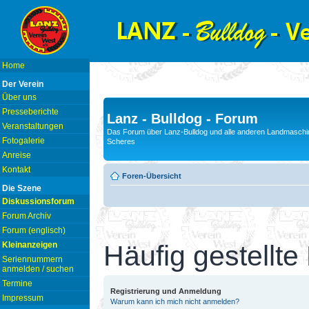
Home
Der Verein
Über uns
Presseberichte
Lanz - Bulldog - Forum
Veranstaltungen
Das Forum über Lanz-Bulldog und alle anderen Landmaschin
Fotogalerie
Scheres
Anreise
Kontakt
Foren-Übersicht
Die Szene
Diskussionsforum
Forum Archiv
Forum (englisch)
Kleinanzeigen
Häufig gestellte
Seriennummern
anmelden / suchen
Termine
Registrierung und Anmeldung
Impressum
Warum kann ich mich nicht anmelden?