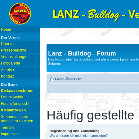
Home
Der Verein
Über uns
Presseberichte
Lanz - Bulldog - Forum
Veranstaltungen
Das Forum über Lanz-Bulldog und alle anderen Landmaschin
Fotogalerie
Scheres
Anreise
Kontakt
Foren-Übersicht
Die Szene
Diskussionsforum
Forum Archiv
Forum (englisch)
Kleinanzeigen
Häufig gestellte
Seriennummern
anmelden / suchen
Termine
Registrierung und Anmeldung
Impressum
Warum kann ich mich nicht anmelden?