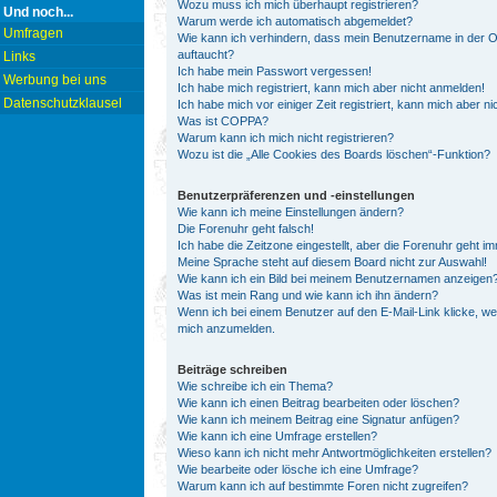
Wozu muss ich mich überhaupt registrieren?
Und noch...
Warum werde ich automatisch abgemeldet?
Umfragen
Wie kann ich verhindern, dass mein Benutzername in der On
auftaucht?
Links
Ich habe mein Passwort vergessen!
Werbung bei uns
Ich habe mich registriert, kann mich aber nicht anmelden!
Datenschutzklausel
Ich habe mich vor einiger Zeit registriert, kann mich aber 
Was ist COPPA?
Warum kann ich mich nicht registrieren?
Wozu ist die „Alle Cookies des Boards löschen“-Funktion?
Benutzerpräferenzen und -einstellungen
Wie kann ich meine Einstellungen ändern?
Die Forenuhr geht falsch!
Ich habe die Zeitzone eingestellt, aber die Forenuhr geht i
Meine Sprache steht auf diesem Board nicht zur Auswahl!
Wie kann ich ein Bild bei meinem Benutzernamen anzeigen
Was ist mein Rang und wie kann ich ihn ändern?
Wenn ich bei einem Benutzer auf den E-Mail-Link klicke, we
mich anzumelden.
Beiträge schreiben
Wie schreibe ich ein Thema?
Wie kann ich einen Beitrag bearbeiten oder löschen?
Wie kann ich meinem Beitrag eine Signatur anfügen?
Wie kann ich eine Umfrage erstellen?
Wieso kann ich nicht mehr Antwortmöglichkeiten erstellen?
Wie bearbeite oder lösche ich eine Umfrage?
Warum kann ich auf bestimmte Foren nicht zugreifen?