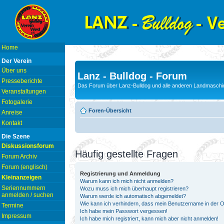
Home
Der Verein
Über uns
Lanz - Bulldog - Forum
Presseberichte
Das Forum über Lanz-Bulldog und alle anderen Landmaschin
Veranstaltungen
Fotogalerie
Foren-Übersicht
Anreise
Kontakt
Die Szene
Diskussionsforum
Häufig gestellte Fragen
Forum Archiv
Forum (englisch)
Registrierung und Anmeldung
Kleinanzeigen
Warum kann ich mich nicht anmelden?
Seriennummern
Wozu muss ich mich überhaupt registrieren?
anmelden / suchen
Warum werde ich automatisch abgemeldet?
Wie kann ich verhindern, dass mein Benutzername in der On
Termine
Ich habe mein Passwort vergessen!
Impressum
Ich habe mich registriert, kann mich aber nicht anmelden!