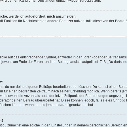
or wird deinen Rang unter Umständen einfach wieder zurücksetzen.
licke, werde ich aufgefordert, mich anzumelden.
Mail-Funktion für Nachrichten an andere Benutzer nutzen, falls diese von der Boar
cke auf das entsprechende Symbol, entweder in der Foren- oder der Beitragsansicht
 jeweils am Ende der Foren- und der Beitragsansicht aufgelistet. Z. B. „Du darfst
n?
nnst du nur deine eigenen Beiträge bearbeiten oder löschen. Du kannst einen Beit
nur für einen begrenzten Zeitraum nach seiner Erstellung möglich. Wenn bereits jem
ird sowohl die Anzahl als auch der letzte Zeitpunkt der Bearbeitungen angezeigt.
rator deinen Beitrag überarbeitet hat. Diese können jedoch, falls sie es für nötig 
löschen können, wenn bereits jemand darauf geantwortet hat.
n?
 du zunächst eine solche in den Einstellungen in deinem persönlichen Bereich ent