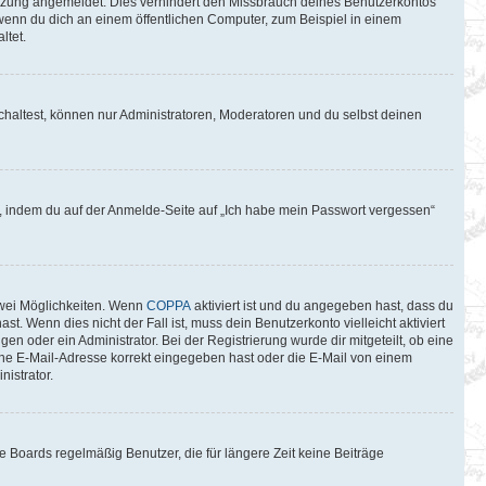
itzung angemeldet. Dies verhindert den Missbrauch deines Benutzerkontos
wenn du dich an einem öffentlichen Computer, zum Beispiel in einem
ltet.
chaltest, können nur Administratoren, Moderatoren und du selbst deinen
du, indem du auf der Anmelde-Seite auf „Ich habe mein Passwort vergessen“
zwei Möglichkeiten. Wenn
COPPA
aktiviert ist und du angegeben hast, dass du
t. Wenn dies nicht der Fall ist, muss dein Benutzerkonto vielleicht aktiviert
n oder ein Administrator. Bei der Registrierung wurde dir mitgeteilt, ob eine
eine E-Mail-Adresse korrekt eingegeben hast oder die E-Mail von einem
istrator.
 Boards regelmäßig Benutzer, die für längere Zeit keine Beiträge