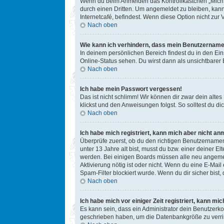
Wenn du beim Anmelden das Kontrollkästchen „Mich b
durch einen Dritten. Um angemeldet zu bleiben, kan
Internetcafé, befindest. Wenn diese Option nicht zur
Nach oben
Wie kann ich verhindern, dass mein Benutzername 
In deinem persönlichen Bereich findest du in den Ei
Online-Status sehen. Du wirst dann als unsichtbarer
Nach oben
Ich habe mein Passwort vergessen!
Das ist nicht schlimm! Wir können dir zwar dein alte
klickst und den Anweisungen folgst. So solltest du 
Nach oben
Ich habe mich registriert, kann mich aber nicht an
Überprüfe zuerst, ob du den richtigen Benutzername
unter 13 Jahre alt bist, musst du bzw. einer deiner E
werden. Bei einigen Boards müssen alle neu angemelde
Aktivierung nötig ist oder nicht. Wenn du eine E-Mai
Spam-Filter blockiert wurde. Wenn du dir sicher bist
Nach oben
Ich habe mich vor einiger Zeit registriert, kann m
Es kann sein, dass ein Administrator dein Benutzerko
geschrieben haben, um die Datenbankgröße zu verring