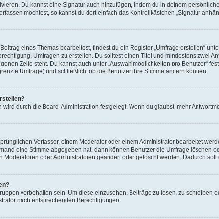
ivieren. Du kannst eine Signatur auch hinzufügen, indem du in deinem persönlich
rfassen möchtest, so kannst du dort einfach das Kontrollkästchen „Signatur anhän
itrag eines Themas bearbeitest, findest du ein Register „Umfrage erstellen“ unter
erechtigung, Umfragen zu erstellen. Du solltest einen Titel und mindestens zwei 
 eigenen Zeile steht. Du kannst auch unter „Auswahlmöglichkeiten pro Benutzer“ fes
egrenzte Umfrage) und schließlich, ob die Benutzer ihre Stimme ändern können.
rstellen?
 wird durch die Board-Administration festgelegt. Wenn du glaubst, mehr Antwortmög
rünglichen Verfasser, einem Moderator oder einem Administrator bearbeitet werd
iemand eine Stimme abgegeben hat, dann können Benutzer die Umfrage löschen oder
 Moderatoren oder Administratoren geändert oder gelöscht werden. Dadurch soll 
fen?
ppen vorbehalten sein. Um diese einzusehen, Beiträge zu lesen, zu schreiben 
strator nach entsprechenden Berechtigungen.