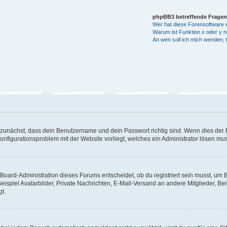
phpBB3 betreffende Fragen
Wer hat diese Forensoftware e
Warum ist Funktion x oder y ni
An wen soll ich mich wenden, 
 zunächst, dass dein Benutzername und dein Passwort richtig sind. Wenn dies der F
Konfigurationsproblem mit der Website vorliegt, welches ein Administrator lösen mu
Board-Administration dieses Forums entscheidet, ob du registriert sein musst, um Bei
eispiel Avatarbilder, Private Nachrichten, E-Mail-Versand an andere Mitglieder, Be
gt.