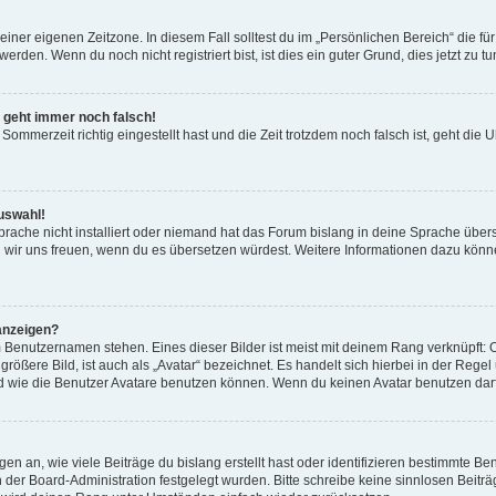
einer eigenen Zeitzone. In diesem Fall solltest du im „Persönlichen Bereich“ die für
rden. Wenn du noch nicht registriert bist, ist dies ein guter Grund, dies jetzt zu tu
r geht immer noch falsch!
Sommerzeit richtig eingestellt hast und die Zeit trotzdem noch falsch ist, geht die U
uswahl!
rache nicht installiert oder niemand hat das Forum bislang in deine Sprache überse
ürden wir uns freuen, wenn du es übersetzen würdest. Weitere Informationen dazu 
anzeigen?
 Benutzernamen stehen. Eines dieser Bilder ist meist mit deinem Rang verknüpft: O
ößere Bild, ist auch als „Avatar“ bezeichnet. Es handelt sich hierbei in der Rege
d wie die Benutzer Avatare benutzen können. Wenn du keinen Avatar benutzen darfs
n an, wie viele Beiträge du bislang erstellt hast oder identifizieren bestimmte 
on der Board-Administration festgelegt wurden. Bitte schreibe keine sinnlosen Be