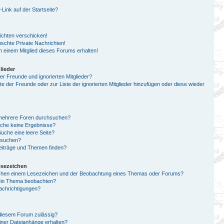
ink auf der Startseite?
ichten verschicken!
chte Private Nachrichten!
 einem Mitglied dieses Forums erhalten!
lieder
er Freunde und ignorierten Mitglieder?
ste der Freunde oder zur Liste der ignorierten Mitglieder hinzufügen oder diese wieder
 mehrere Foren durchsuchen?
uche keine Ergebnisse?
che eine leere Seite?
n suchen?
eiträge und Themen finden?
esezeichen
schen einem Lesezeichen und der Beobachtung eines Themas oder Forums?
 ein Thema beobachten?
achrichtigungen?
diesem Forum zulässig?
einer Dateianhänge erhalten?