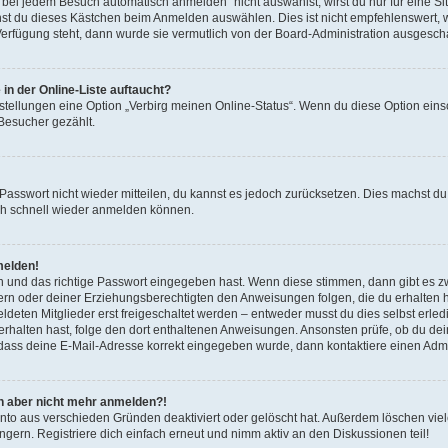
ei jedem Besuch automatisch anmelden“ nicht auswählst, wirst du nur für eine S
nst du dieses Kästchen beim Anmelden auswählen. Dies ist nicht empfehlenswert, 
 Verfügung steht, dann wurde sie vermutlich von der Board-Administration ausgescha
in der Online-Liste auftaucht?
nstellungen eine Option „Verbirg meinen Online-Status“. Wenn du diese Option eins
 Besucher gezählt.
s Passwort nicht wieder mitteilen, du kannst es jedoch zurücksetzen. Dies machst 
dich schnell wieder anmelden können.
melden!
n und das richtige Passwort eingegeben hast. Wenn diese stimmen, dann gibt es 
ltern oder deiner Erziehungsberechtigten den Anweisungen folgen, die du erhalten has
ten Mitglieder erst freigeschaltet werden – entweder musst du dies selbst erledige
l erhalten hast, folge den dort enthaltenen Anweisungen. Ansonsten prüfe, ob du d
, dass deine E-Mail-Adresse korrekt eingegeben wurde, dann kontaktiere einen Admin
ich aber nicht mehr anmelden?!
nto aus verschieden Gründen deaktiviert oder gelöscht hat. Außerdem löschen viele
ern. Registriere dich einfach erneut und nimm aktiv an den Diskussionen teil!