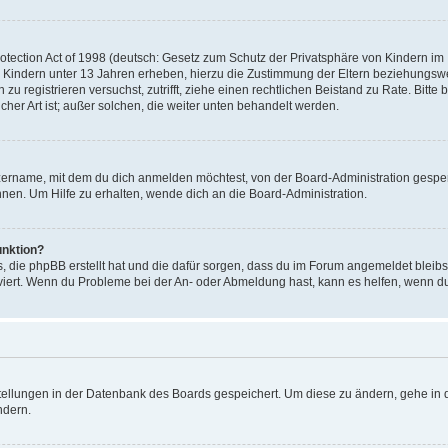
ection Act of 1998 (deutsch: Gesetz zum Schutz der Privatsphäre von Kindern im In
 Kindern unter 13 Jahren erheben, hierzu die Zustimmung der Eltern beziehungsw
ich zu registrieren versuchst, zutrifft, ziehe einen rechtlichen Beistand zu Rate. 
icher Art ist; außer solchen, die weiter unten behandelt werden.
zername, mit dem du dich anmelden möchtest, von der Board-Administration gesper
en. Um Hilfe zu erhalten, wende dich an die Board-Administration.
unktion?
s, die phpBB erstellt hat und die dafür sorgen, dass du im Forum angemeldet bleib
tiviert. Wenn du Probleme bei der An- oder Abmeldung hast, kann es helfen, wenn d
stellungen in der Datenbank des Boards gespeichert. Um diese zu ändern, gehe in d
ndern.