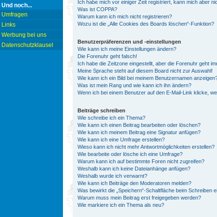
Ich habe mich vor einiger Zeit registriert, kann mich aber 
Und noch...
Was ist COPPA?
Umfragen
Warum kann ich mich nicht registrieren?
Wozu ist die „Alle Cookies des Boards löschen“-Funktion?
Links
Werbung bei uns
Benutzerpräferenzen und -einstellungen
Datenschutzklausel
Wie kann ich meine Einstellungen ändern?
Die Forenuhr geht falsch!
Ich habe die Zeitzone eingestellt, aber die Forenuhr geht i
Meine Sprache steht auf diesem Board nicht zur Auswahl!
Wie kann ich ein Bild bei meinem Benutzernamen anzeigen
Was ist mein Rang und wie kann ich ihn ändern?
Wenn ich bei einem Benutzer auf den E-Mail-Link klicke, w
Beiträge schreiben
Wie schreibe ich ein Thema?
Wie kann ich einen Beitrag bearbeiten oder löschen?
Wie kann ich meinem Beitrag eine Signatur anfügen?
Wie kann ich eine Umfrage erstellen?
Wieso kann ich nicht mehr Antwortmöglichkeiten erstellen?
Wie bearbeite oder lösche ich eine Umfrage?
Warum kann ich auf bestimmte Foren nicht zugreifen?
Weshalb kann ich keine Dateianhänge anfügen?
Weshalb wurde ich verwarnt?
Wie kann ich Beiträge den Moderatoren melden?
Was bewirkt die „Speichern“-Schaltfläche beim Schreiben e
Warum muss mein Beitrag erst freigegeben werden?
Wie markiere ich ein Thema als neu?