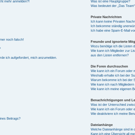
nicht mehr anmelden?!
Was ist eine Hauptgruppe?
Was bedeutet der „Das Team“-L
Private Nachrichten
Ich kann keine Privaten Nachr
Ich bekomme ständig unerwüns
Ich habe eine Spam-E-Mail von
mmer noch falsch!
Freunde und ignorierte Mitg
Wozu benötige ich die Listen d
?
Wie kann ich Mitglieder zur Li
aus den Listen entfernen?
erde ich aufgefordert, mich anzumelden.
Die Foren durchsuchen
Wie kann ich ein Forum oder
Weshalb erhalte ich bei der S
Warum bekomme ich bei der Su
Wie kann ich nach Mitglieder
Wie kann ich meine eigenen B
Benachrichtigungen und L
Was ist der Unterschied zwi
Wie kann ich ein Forum oder
Wie deaktiviere ich meine Ben
ines Beitrags?
Dateianhänge
Welche Dateianhänge sind in 
Kann ich eine Übersicht all m