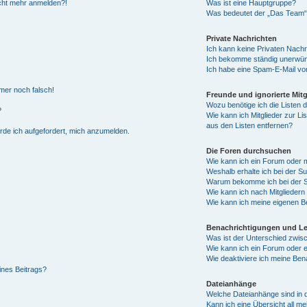
nicht mehr anmelden?!
Was ist eine Hauptgruppe?
Was bedeutet der „Das Team“-L
Private Nachrichten
Ich kann keine Privaten Nachr
Ich bekomme ständig unerwüns
Ich habe eine Spam-E-Mail von
mmer noch falsch!
Freunde und ignorierte Mitg
Wozu benötige ich die Listen d
?
Wie kann ich Mitglieder zur Li
aus den Listen entfernen?
erde ich aufgefordert, mich anzumelden.
Die Foren durchsuchen
Wie kann ich ein Forum oder
Weshalb erhalte ich bei der S
Warum bekomme ich bei der Su
Wie kann ich nach Mitglieder
Wie kann ich meine eigenen B
Benachrichtigungen und L
Was ist der Unterschied zwi
Wie kann ich ein Forum oder
Wie deaktiviere ich meine Ben
ines Beitrags?
Dateianhänge
Welche Dateianhänge sind in 
Kann ich eine Übersicht all m