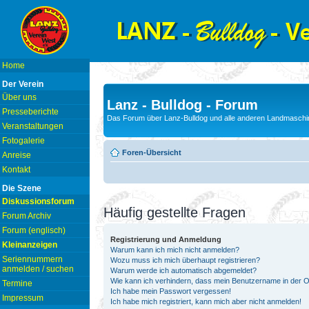
Home
Der Verein
Über uns
Lanz - Bulldog - Forum
Presseberichte
Das Forum über Lanz-Bulldog und alle anderen Landmaschin
Veranstaltungen
Fotogalerie
Foren-Übersicht
Anreise
Kontakt
Die Szene
Diskussionsforum
Häufig gestellte Fragen
Forum Archiv
Forum (englisch)
Registrierung und Anmeldung
Kleinanzeigen
Warum kann ich mich nicht anmelden?
Seriennummern
Wozu muss ich mich überhaupt registrieren?
anmelden / suchen
Warum werde ich automatisch abgemeldet?
Wie kann ich verhindern, dass mein Benutzername in der On
Termine
Ich habe mein Passwort vergessen!
Impressum
Ich habe mich registriert, kann mich aber nicht anmelden!