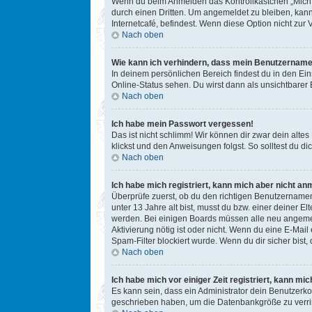
Wenn du beim Anmelden das Kontrollkästchen „Mich b
durch einen Dritten. Um angemeldet zu bleiben, kan
Internetcafé, befindest. Wenn diese Option nicht zur
Nach oben
Wie kann ich verhindern, dass mein Benutzername 
In deinem persönlichen Bereich findest du in den Ei
Online-Status sehen. Du wirst dann als unsichtbarer
Nach oben
Ich habe mein Passwort vergessen!
Das ist nicht schlimm! Wir können dir zwar dein alte
klickst und den Anweisungen folgst. So solltest du 
Nach oben
Ich habe mich registriert, kann mich aber nicht an
Überprüfe zuerst, ob du den richtigen Benutzername
unter 13 Jahre alt bist, musst du bzw. einer deiner E
werden. Bei einigen Boards müssen alle neu angemelde
Aktivierung nötig ist oder nicht. Wenn du eine E-Mai
Spam-Filter blockiert wurde. Wenn du dir sicher bist
Nach oben
Ich habe mich vor einiger Zeit registriert, kann m
Es kann sein, dass ein Administrator dein Benutzerko
geschrieben haben, um die Datenbankgröße zu verring