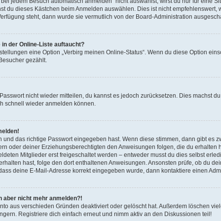
ei jedem Besuch automatisch anmelden“ nicht auswählst, wirst du nur für eine S
nst du dieses Kästchen beim Anmelden auswählen. Dies ist nicht empfehlenswert, 
 Verfügung steht, dann wurde sie vermutlich von der Board-Administration ausgescha
in der Online-Liste auftaucht?
nstellungen eine Option „Verbirg meinen Online-Status“. Wenn du diese Option eins
 Besucher gezählt.
s Passwort nicht wieder mitteilen, du kannst es jedoch zurücksetzen. Dies machst 
dich schnell wieder anmelden können.
melden!
n und das richtige Passwort eingegeben hast. Wenn diese stimmen, dann gibt es 
ltern oder deiner Erziehungsberechtigten den Anweisungen folgen, die du erhalten has
ten Mitglieder erst freigeschaltet werden – entweder musst du dies selbst erledige
l erhalten hast, folge den dort enthaltenen Anweisungen. Ansonsten prüfe, ob du d
, dass deine E-Mail-Adresse korrekt eingegeben wurde, dann kontaktiere einen Admin
ich aber nicht mehr anmelden?!
nto aus verschieden Gründen deaktiviert oder gelöscht hat. Außerdem löschen viele
ern. Registriere dich einfach erneut und nimm aktiv an den Diskussionen teil!