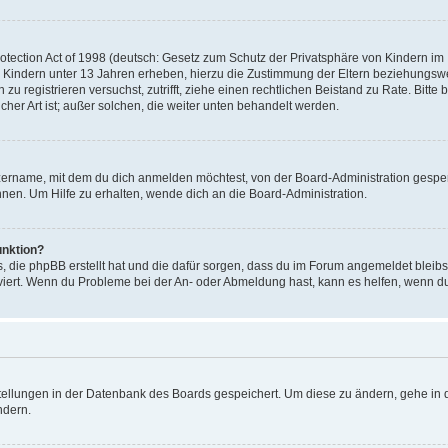
ection Act of 1998 (deutsch: Gesetz zum Schutz der Privatsphäre von Kindern im In
 Kindern unter 13 Jahren erheben, hierzu die Zustimmung der Eltern beziehungsw
ich zu registrieren versuchst, zutrifft, ziehe einen rechtlichen Beistand zu Rate. 
icher Art ist; außer solchen, die weiter unten behandelt werden.
zername, mit dem du dich anmelden möchtest, von der Board-Administration gesper
en. Um Hilfe zu erhalten, wende dich an die Board-Administration.
unktion?
s, die phpBB erstellt hat und die dafür sorgen, dass du im Forum angemeldet bleib
tiviert. Wenn du Probleme bei der An- oder Abmeldung hast, kann es helfen, wenn d
stellungen in der Datenbank des Boards gespeichert. Um diese zu ändern, gehe in d
ndern.