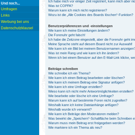
Ich habe mich vor einiger Zeit registriert, kann mich aber 
Und noch...
Was ist COPPA?
Umfragen
Warum kann ich mich nicht registrieren?
Wozu ist die „Alle Cookies des Boards löschen“-Funktion?
Links
Werbung bei uns
Benutzerpräferenzen und -einstellungen
Datenschutzklausel
Wie kann ich meine Einstellungen ändern?
Die Forenuhr geht falsch!
Ich habe die Zeitzone eingestellt, aber die Forenuhr geht i
Meine Sprache steht auf diesem Board nicht zur Auswahl!
Wie kann ich ein Bild bei meinem Benutzernamen anzeigen
Was ist mein Rang und wie kann ich ihn ändern?
Wenn ich bei einem Benutzer auf den E-Mail-Link klicke, w
Beiträge schreiben
Wie schreibe ich ein Thema?
Wie kann ich einen Beitrag bearbeiten oder löschen?
Wie kann ich meinem Beitrag eine Signatur anfügen?
Wie kann ich eine Umfrage erstellen?
Wieso kann ich nicht mehr Antwortmöglichkeiten erstellen?
Wie bearbeite oder lösche ich eine Umfrage?
Warum kann ich auf bestimmte Foren nicht zugreifen?
Weshalb kann ich keine Dateianhänge anfügen?
Weshalb wurde ich verwarnt?
Wie kann ich Beiträge den Moderatoren melden?
Was bewirkt die „Speichern“-Schaltfläche beim Schreiben e
Warum muss mein Beitrag erst freigegeben werden?
Wie markiere ich ein Thema als neu?