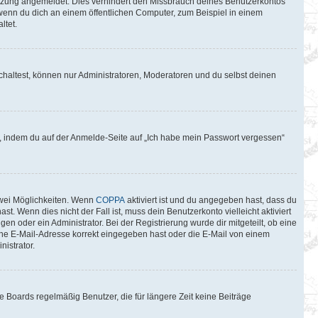
itzung angemeldet. Dies verhindert den Missbrauch deines Benutzerkontos
wenn du dich an einem öffentlichen Computer, zum Beispiel in einem
ltet.
chaltest, können nur Administratoren, Moderatoren und du selbst deinen
du, indem du auf der Anmelde-Seite auf „Ich habe mein Passwort vergessen“
zwei Möglichkeiten. Wenn
COPPA
aktiviert ist und du angegeben hast, dass du
t. Wenn dies nicht der Fall ist, muss dein Benutzerkonto vielleicht aktiviert
n oder ein Administrator. Bei der Registrierung wurde dir mitgeteilt, ob eine
eine E-Mail-Adresse korrekt eingegeben hast oder die E-Mail von einem
istrator.
 Boards regelmäßig Benutzer, die für längere Zeit keine Beiträge