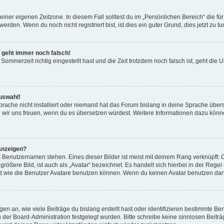
einer eigenen Zeitzone. In diesem Fall solltest du im „Persönlichen Bereich“ die für
rden. Wenn du noch nicht registriert bist, ist dies ein guter Grund, dies jetzt zu tu
r geht immer noch falsch!
Sommerzeit richtig eingestellt hast und die Zeit trotzdem noch falsch ist, geht die U
uswahl!
rache nicht installiert oder niemand hat das Forum bislang in deine Sprache überse
ürden wir uns freuen, wenn du es übersetzen würdest. Weitere Informationen dazu 
anzeigen?
 Benutzernamen stehen. Eines dieser Bilder ist meist mit deinem Rang verknüpft: O
ößere Bild, ist auch als „Avatar“ bezeichnet. Es handelt sich hierbei in der Rege
d wie die Benutzer Avatare benutzen können. Wenn du keinen Avatar benutzen darfs
n an, wie viele Beiträge du bislang erstellt hast oder identifizieren bestimmte 
on der Board-Administration festgelegt wurden. Bitte schreibe keine sinnlosen Be