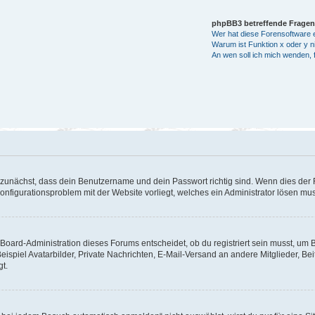
phpBB3 betreffende Fragen
Wer hat diese Forensoftware e
Warum ist Funktion x oder y ni
An wen soll ich mich wenden, 
 zunächst, dass dein Benutzername und dein Passwort richtig sind. Wenn dies der F
Konfigurationsproblem mit der Website vorliegt, welches ein Administrator lösen mu
Board-Administration dieses Forums entscheidet, ob du registriert sein musst, um Bei
eispiel Avatarbilder, Private Nachrichten, E-Mail-Versand an andere Mitglieder, Be
gt.