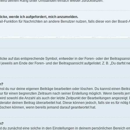
or wird deinen Rang unter Umständen einfach wieder zurücksetzen.
licke, werde ich aufgefordert, mich anzumelden.
Mail-Funktion für Nachrichten an andere Benutzer nutzen, falls diese von der Boar
cke auf das entsprechende Symbol, entweder in der Foren- oder der Beitragsansicht
 jeweils am Ende der Foren- und der Beitragsansicht aufgelistet. Z. B. „Du darfst
n?
nnst du nur deine eigenen Beiträge bearbeiten oder löschen. Du kannst einen Beit
nur für einen begrenzten Zeitraum nach seiner Erstellung möglich. Wenn bereits jem
ird sowohl die Anzahl als auch der letzte Zeitpunkt der Bearbeitungen angezeigt.
rator deinen Beitrag überarbeitet hat. Diese können jedoch, falls sie es für nötig 
löschen können, wenn bereits jemand darauf geantwortet hat.
n?
 du zunächst eine solche in den Einstellungen in deinem persönlichen Bereich ent