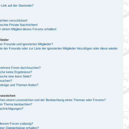
ink auf der Startseite?
ichten verschicken!
chte Private Nachrichten!
 einem Mitglied dieses Forums erhalten!
lieder
er Freunde und ignorierten Mitglieder?
ste der Freunde oder zur Liste der ignorierten Mitglieder hinzufügen oder diese wieder
 mehrere Foren durchsuchen?
uche keine Ergebnisse?
che eine leere Seite?
n suchen?
eiträge und Themen finden?
esezeichen
schen einem Lesezeichen und der Beobachtung eines Themas oder Forums?
 ein Thema beobachten?
achrichtigungen?
diesem Forum zulässig?
einer Dateianhänge erhalten?