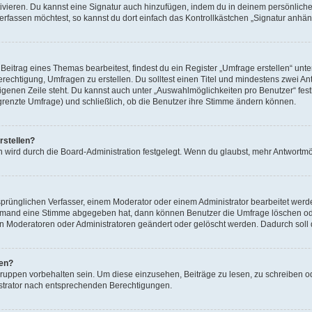
ivieren. Du kannst eine Signatur auch hinzufügen, indem du in deinem persönlich
rfassen möchtest, so kannst du dort einfach das Kontrollkästchen „Signatur anhän
itrag eines Themas bearbeitest, findest du ein Register „Umfrage erstellen“ unter
erechtigung, Umfragen zu erstellen. Du solltest einen Titel und mindestens zwei 
 eigenen Zeile steht. Du kannst auch unter „Auswahlmöglichkeiten pro Benutzer“ fes
egrenzte Umfrage) und schließlich, ob die Benutzer ihre Stimme ändern können.
rstellen?
 wird durch die Board-Administration festgelegt. Wenn du glaubst, mehr Antwortmög
rünglichen Verfasser, einem Moderator oder einem Administrator bearbeitet werd
iemand eine Stimme abgegeben hat, dann können Benutzer die Umfrage löschen oder
 Moderatoren oder Administratoren geändert oder gelöscht werden. Dadurch soll 
fen?
ppen vorbehalten sein. Um diese einzusehen, Beiträge zu lesen, zu schreiben 
strator nach entsprechenden Berechtigungen.