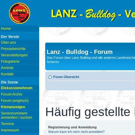
Home
Der Verein
Über uns
Presseberichte
Lanz - Bulldog - Forum
Veranstaltungen
Das Forum über Lanz-Bulldog und alle anderen Landmaschin
Fotogalerie
Scheres
Anreise
Kontakt
Foren-Übersicht
Die Szene
Diskussionsforum
Forum Archiv
Forum (englisch)
Kleinanzeigen
Häufig gestellte
Seriennummern
anmelden / suchen
Termine
Registrierung und Anmeldung
Impressum
Warum kann ich mich nicht anmelden?