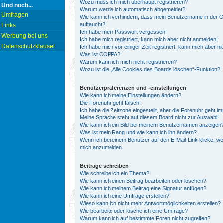
Wozu muss ich mich überhaupt registrieren?
Und noch...
Warum werde ich automatisch abgemeldet?
Umfragen
Wie kann ich verhindern, dass mein Benutzername in der On
auftaucht?
Links
Ich habe mein Passwort vergessen!
Werbung bei uns
Ich habe mich registriert, kann mich aber nicht anmelden!
Datenschutzklausel
Ich habe mich vor einiger Zeit registriert, kann mich aber 
Was ist COPPA?
Warum kann ich mich nicht registrieren?
Wozu ist die „Alle Cookies des Boards löschen“-Funktion?
Benutzerpräferenzen und -einstellungen
Wie kann ich meine Einstellungen ändern?
Die Forenuhr geht falsch!
Ich habe die Zeitzone eingestellt, aber die Forenuhr geht i
Meine Sprache steht auf diesem Board nicht zur Auswahl!
Wie kann ich ein Bild bei meinem Benutzernamen anzeigen
Was ist mein Rang und wie kann ich ihn ändern?
Wenn ich bei einem Benutzer auf den E-Mail-Link klicke, we
mich anzumelden.
Beiträge schreiben
Wie schreibe ich ein Thema?
Wie kann ich einen Beitrag bearbeiten oder löschen?
Wie kann ich meinem Beitrag eine Signatur anfügen?
Wie kann ich eine Umfrage erstellen?
Wieso kann ich nicht mehr Antwortmöglichkeiten erstellen?
Wie bearbeite oder lösche ich eine Umfrage?
Warum kann ich auf bestimmte Foren nicht zugreifen?