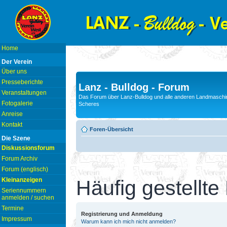
Home
Der Verein
Über uns
Presseberichte
Lanz - Bulldog - Forum
Veranstaltungen
Das Forum über Lanz-Bulldog und alle anderen Landmaschin
Fotogalerie
Scheres
Anreise
Kontakt
Foren-Übersicht
Die Szene
Diskussionsforum
Forum Archiv
Forum (englisch)
Kleinanzeigen
Häufig gestellte
Seriennummern
anmelden / suchen
Termine
Registrierung und Anmeldung
Impressum
Warum kann ich mich nicht anmelden?