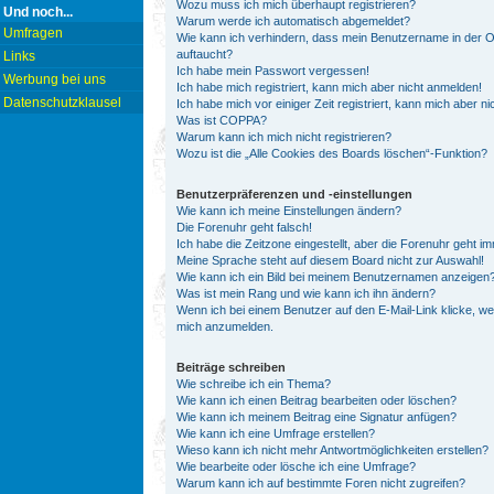
Wozu muss ich mich überhaupt registrieren?
Und noch...
Warum werde ich automatisch abgemeldet?
Umfragen
Wie kann ich verhindern, dass mein Benutzername in der On
auftaucht?
Links
Ich habe mein Passwort vergessen!
Werbung bei uns
Ich habe mich registriert, kann mich aber nicht anmelden!
Datenschutzklausel
Ich habe mich vor einiger Zeit registriert, kann mich aber 
Was ist COPPA?
Warum kann ich mich nicht registrieren?
Wozu ist die „Alle Cookies des Boards löschen“-Funktion?
Benutzerpräferenzen und -einstellungen
Wie kann ich meine Einstellungen ändern?
Die Forenuhr geht falsch!
Ich habe die Zeitzone eingestellt, aber die Forenuhr geht i
Meine Sprache steht auf diesem Board nicht zur Auswahl!
Wie kann ich ein Bild bei meinem Benutzernamen anzeigen
Was ist mein Rang und wie kann ich ihn ändern?
Wenn ich bei einem Benutzer auf den E-Mail-Link klicke, we
mich anzumelden.
Beiträge schreiben
Wie schreibe ich ein Thema?
Wie kann ich einen Beitrag bearbeiten oder löschen?
Wie kann ich meinem Beitrag eine Signatur anfügen?
Wie kann ich eine Umfrage erstellen?
Wieso kann ich nicht mehr Antwortmöglichkeiten erstellen?
Wie bearbeite oder lösche ich eine Umfrage?
Warum kann ich auf bestimmte Foren nicht zugreifen?