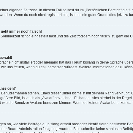
einer eigenen Zeitzone. In diesem Fall solltest du im „Persönlichen Bereich“ die für
rden. Wenn du noch nicht registriert bist, ist dies ein guter Grund, dies jetzt zu tu
r geht immer noch falsch!
Sommerzeit richtig eingestellt hast und die Zeit trotzdem noch falsch ist, geht die U
uswahl!
rache nicht installiert oder niemand hat das Forum bislang in deine Sprache überse
ürden wir uns freuen, wenn du es übersetzen würdest. Weitere Informationen dazu 
anzeigen?
 Benutzernamen stehen. Eines dieser Bilder ist meist mit deinem Rang verknüpft: O
ößere Bild, ist auch als „Avatar“ bezeichnet. Es handelt sich hierbei in der Rege
d wie die Benutzer Avatare benutzen können. Wenn du keinen Avatar benutzen darfs
n an, wie viele Beiträge du bislang erstellt hast oder identifizieren bestimmte 
on der Board-Administration festgelegt wurden. Bitte schreibe keine sinnlosen Be