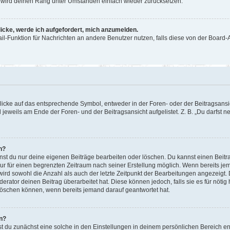
or wird deinen Rang unter Umständen einfach wieder zurücksetzen.
licke, werde ich aufgefordert, mich anzumelden.
Mail-Funktion für Nachrichten an andere Benutzer nutzen, falls diese von der Boar
cke auf das entsprechende Symbol, entweder in der Foren- oder der Beitragsansicht
 jeweils am Ende der Foren- und der Beitragsansicht aufgelistet. Z. B. „Du darfst
n?
nnst du nur deine eigenen Beiträge bearbeiten oder löschen. Du kannst einen Beit
nur für einen begrenzten Zeitraum nach seiner Erstellung möglich. Wenn bereits jem
ird sowohl die Anzahl als auch der letzte Zeitpunkt der Bearbeitungen angezeigt.
rator deinen Beitrag überarbeitet hat. Diese können jedoch, falls sie es für nötig 
löschen können, wenn bereits jemand darauf geantwortet hat.
n?
 du zunächst eine solche in den Einstellungen in deinem persönlichen Bereich ent