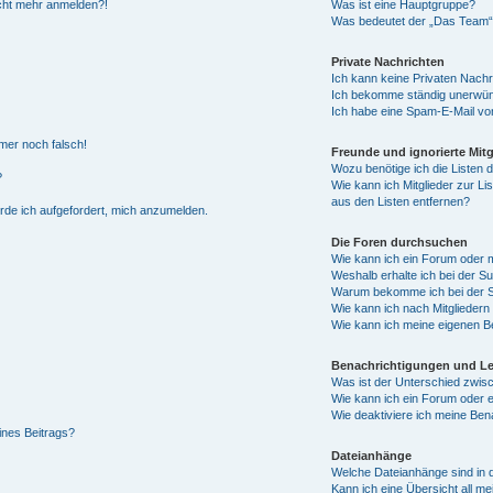
nicht mehr anmelden?!
Was ist eine Hauptgruppe?
Was bedeutet der „Das Team“-L
Private Nachrichten
Ich kann keine Privaten Nachr
Ich bekomme ständig unerwüns
Ich habe eine Spam-E-Mail von
mmer noch falsch!
Freunde und ignorierte Mitg
Wozu benötige ich die Listen d
?
Wie kann ich Mitglieder zur Li
aus den Listen entfernen?
erde ich aufgefordert, mich anzumelden.
Die Foren durchsuchen
Wie kann ich ein Forum oder
Weshalb erhalte ich bei der S
Warum bekomme ich bei der Su
Wie kann ich nach Mitglieder
Wie kann ich meine eigenen B
Benachrichtigungen und L
Was ist der Unterschied zwi
Wie kann ich ein Forum oder
Wie deaktiviere ich meine Ben
ines Beitrags?
Dateianhänge
Welche Dateianhänge sind in 
Kann ich eine Übersicht all m