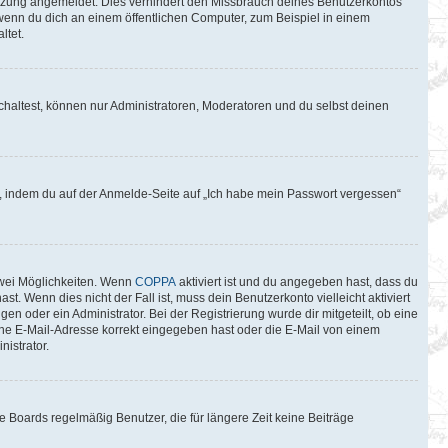
itzung angemeldet. Dies verhindert den Missbrauch deines Benutzerkontos
wenn du dich an einem öffentlichen Computer, zum Beispiel in einem
ltet.
chaltest, können nur Administratoren, Moderatoren und du selbst deinen
du, indem du auf der Anmelde-Seite auf „Ich habe mein Passwort vergessen“
zwei Möglichkeiten. Wenn
COPPA
aktiviert ist und du angegeben hast, dass du
t. Wenn dies nicht der Fall ist, muss dein Benutzerkonto vielleicht aktiviert
n oder ein Administrator. Bei der Registrierung wurde dir mitgeteilt, ob eine
eine E-Mail-Adresse korrekt eingegeben hast oder die E-Mail von einem
istrator.
 Boards regelmäßig Benutzer, die für längere Zeit keine Beiträge