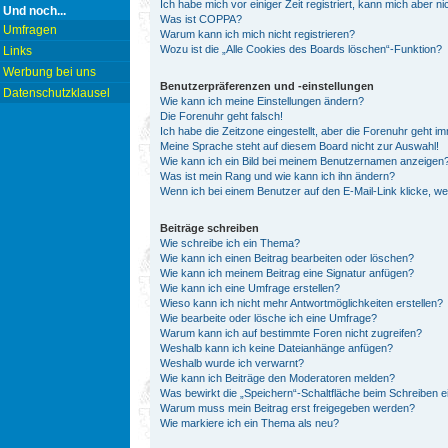
Ich habe mich vor einiger Zeit registriert, kann mich aber 
Und noch...
Was ist COPPA?
Umfragen
Warum kann ich mich nicht registrieren?
Wozu ist die „Alle Cookies des Boards löschen“-Funktion?
Links
Werbung bei uns
Benutzerpräferenzen und -einstellungen
Datenschutzklausel
Wie kann ich meine Einstellungen ändern?
Die Forenuhr geht falsch!
Ich habe die Zeitzone eingestellt, aber die Forenuhr geht i
Meine Sprache steht auf diesem Board nicht zur Auswahl!
Wie kann ich ein Bild bei meinem Benutzernamen anzeigen
Was ist mein Rang und wie kann ich ihn ändern?
Wenn ich bei einem Benutzer auf den E-Mail-Link klicke, w
Beiträge schreiben
Wie schreibe ich ein Thema?
Wie kann ich einen Beitrag bearbeiten oder löschen?
Wie kann ich meinem Beitrag eine Signatur anfügen?
Wie kann ich eine Umfrage erstellen?
Wieso kann ich nicht mehr Antwortmöglichkeiten erstellen?
Wie bearbeite oder lösche ich eine Umfrage?
Warum kann ich auf bestimmte Foren nicht zugreifen?
Weshalb kann ich keine Dateianhänge anfügen?
Weshalb wurde ich verwarnt?
Wie kann ich Beiträge den Moderatoren melden?
Was bewirkt die „Speichern“-Schaltfläche beim Schreiben e
Warum muss mein Beitrag erst freigegeben werden?
Wie markiere ich ein Thema als neu?