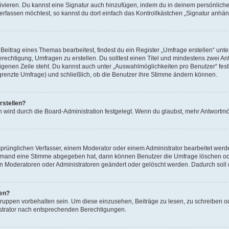
ivieren. Du kannst eine Signatur auch hinzufügen, indem du in deinem persönlich
rfassen möchtest, so kannst du dort einfach das Kontrollkästchen „Signatur anhän
itrag eines Themas bearbeitest, findest du ein Register „Umfrage erstellen“ unter
erechtigung, Umfragen zu erstellen. Du solltest einen Titel und mindestens zwei 
 eigenen Zeile steht. Du kannst auch unter „Auswahlmöglichkeiten pro Benutzer“ fes
egrenzte Umfrage) und schließlich, ob die Benutzer ihre Stimme ändern können.
rstellen?
 wird durch die Board-Administration festgelegt. Wenn du glaubst, mehr Antwortmög
rünglichen Verfasser, einem Moderator oder einem Administrator bearbeitet werd
iemand eine Stimme abgegeben hat, dann können Benutzer die Umfrage löschen oder
 Moderatoren oder Administratoren geändert oder gelöscht werden. Dadurch soll 
fen?
ppen vorbehalten sein. Um diese einzusehen, Beiträge zu lesen, zu schreiben 
strator nach entsprechenden Berechtigungen.