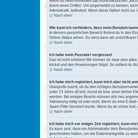
Wenn du beim Anmelden das Kontrollkästchen „Mich b
durch einen Dritten. Um angemeldet zu bleiben, kan
Internetcafé, befindest. Wenn diese Option nicht zur
Nach oben
Wie kann ich verhindern, dass mein Benutzername 
In deinem persönlichen Bereich findest du in den Ei
Online-Status sehen. Du wirst dann als unsichtbarer
Nach oben
Ich habe mein Passwort vergessen!
Das ist nicht schlimm! Wir können dir zwar dein alte
klickst und den Anweisungen folgst. So solltest du 
Nach oben
Ich habe mich registriert, kann mich aber nicht an
Überprüfe zuerst, ob du den richtigen Benutzername
unter 13 Jahre alt bist, musst du bzw. einer deiner E
werden. Bei einigen Boards müssen alle neu angemelde
Aktivierung nötig ist oder nicht. Wenn du eine E-Mai
Spam-Filter blockiert wurde. Wenn du dir sicher bist
Nach oben
Ich habe mich vor einiger Zeit registriert, kann m
Es kann sein, dass ein Administrator dein Benutzerko
geschrieben haben, um die Datenbankgröße zu verring