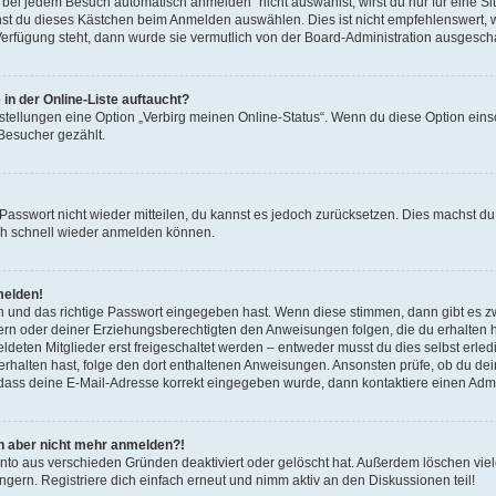
ei jedem Besuch automatisch anmelden“ nicht auswählst, wirst du nur für eine S
nst du dieses Kästchen beim Anmelden auswählen. Dies ist nicht empfehlenswert, 
 Verfügung steht, dann wurde sie vermutlich von der Board-Administration ausgescha
in der Online-Liste auftaucht?
nstellungen eine Option „Verbirg meinen Online-Status“. Wenn du diese Option eins
 Besucher gezählt.
s Passwort nicht wieder mitteilen, du kannst es jedoch zurücksetzen. Dies machst 
dich schnell wieder anmelden können.
melden!
n und das richtige Passwort eingegeben hast. Wenn diese stimmen, dann gibt es 
ltern oder deiner Erziehungsberechtigten den Anweisungen folgen, die du erhalten has
ten Mitglieder erst freigeschaltet werden – entweder musst du dies selbst erledige
l erhalten hast, folge den dort enthaltenen Anweisungen. Ansonsten prüfe, ob du d
, dass deine E-Mail-Adresse korrekt eingegeben wurde, dann kontaktiere einen Admin
ich aber nicht mehr anmelden?!
nto aus verschieden Gründen deaktiviert oder gelöscht hat. Außerdem löschen viele
ern. Registriere dich einfach erneut und nimm aktiv an den Diskussionen teil!