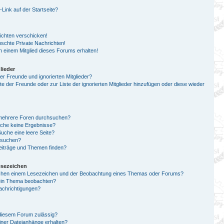
ink auf der Startseite?
ichten verschicken!
chte Private Nachrichten!
 einem Mitglied dieses Forums erhalten!
lieder
er Freunde und ignorierten Mitglieder?
ste der Freunde oder zur Liste der ignorierten Mitglieder hinzufügen oder diese wieder
 mehrere Foren durchsuchen?
uche keine Ergebnisse?
che eine leere Seite?
n suchen?
eiträge und Themen finden?
esezeichen
schen einem Lesezeichen und der Beobachtung eines Themas oder Forums?
 ein Thema beobachten?
achrichtigungen?
diesem Forum zulässig?
einer Dateianhänge erhalten?