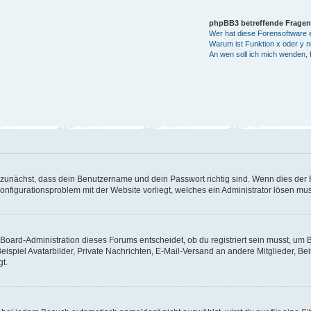
phpBB3 betreffende Fragen
Wer hat diese Forensoftware e
Warum ist Funktion x oder y ni
An wen soll ich mich wenden, 
 zunächst, dass dein Benutzername und dein Passwort richtig sind. Wenn dies der F
Konfigurationsproblem mit der Website vorliegt, welches ein Administrator lösen mu
Board-Administration dieses Forums entscheidet, ob du registriert sein musst, um Bei
eispiel Avatarbilder, Private Nachrichten, E-Mail-Versand an andere Mitglieder, Be
gt.