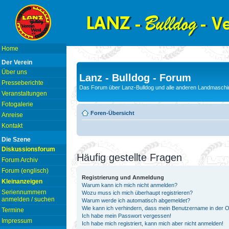
Home
Der Verein
Über uns
Lanz - Bulldog - Forum
Presseberichte
Das Forum über Lanz-Bulldog und alle anderen Landmaschin
Veranstaltungen
Fotogalerie
Foren-Übersicht
Anreise
Kontakt
Die Szene
Diskussionsforum
Häufig gestellte Fragen
Forum Archiv
Forum (englisch)
Registrierung und Anmeldung
Kleinanzeigen
Warum kann ich mich nicht anmelden?
Seriennummern
Wozu muss ich mich überhaupt registrieren?
anmelden / suchen
Warum werde ich automatisch abgemeldet?
Wie kann ich verhindern, dass mein Benutzername in der On
Termine
Ich habe mein Passwort vergessen!
Impressum
Ich habe mich registriert, kann mich aber nicht anmelden!