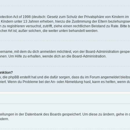
ection Act of 1998 (deutsch: Gesetz zum Schutz der Privatsphäre von Kindern im In
 Kindern unter 13 Jahren erheben, hierzu die Zustimmung der Eltern beziehungsw
ich zu registrieren versuchst, zutrifft, ziehe einen rechtlichen Beistand zu Rate. 
icher Art ist; außer solchen, die weiter unten behandelt werden.
zername, mit dem du dich anmelden möchtest, von der Board-Administration gesper
en. Um Hilfe zu erhalten, wende dich an die Board-Administration.
unktion?
s, die phpBB erstellt hat und die dafür sorgen, dass du im Forum angemeldet bleib
tiviert. Wenn du Probleme bei der An- oder Abmeldung hast, kann es helfen, wenn d
stellungen in der Datenbank des Boards gespeichert. Um diese zu ändern, gehe in d
ndern.