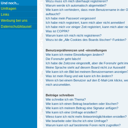
Wozu muss ich mich überhaupt registrieren?
Und noch...
Warum werde ich automatisch abgemeldet?
Umfragen
Wie kann ich verhindern, dass mein Benutzername in der On
auftaucht?
Links
Ich habe mein Passwort vergessen!
Werbung bei uns
Ich habe mich registriert, kann mich aber nicht anmelden!
Datenschutzklausel
Ich habe mich vor einiger Zeit registriert, kann mich aber 
Was ist COPPA?
Warum kann ich mich nicht registrieren?
Wozu ist die „Alle Cookies des Boards löschen“-Funktion?
Benutzerpräferenzen und -einstellungen
Wie kann ich meine Einstellungen ändern?
Die Forenuhr geht falsch!
Ich habe die Zeitzone eingestellt, aber die Forenuhr geht i
Meine Sprache steht auf diesem Board nicht zur Auswahl!
Wie kann ich ein Bild bei meinem Benutzernamen anzeigen
Was ist mein Rang und wie kann ich ihn ändern?
Wenn ich bei einem Benutzer auf den E-Mail-Link klicke, we
mich anzumelden.
Beiträge schreiben
Wie schreibe ich ein Thema?
Wie kann ich einen Beitrag bearbeiten oder löschen?
Wie kann ich meinem Beitrag eine Signatur anfügen?
Wie kann ich eine Umfrage erstellen?
Wieso kann ich nicht mehr Antwortmöglichkeiten erstellen?
Wie bearbeite oder lösche ich eine Umfrage?
Warum kann ich auf bestimmte Foren nicht zugreifen?