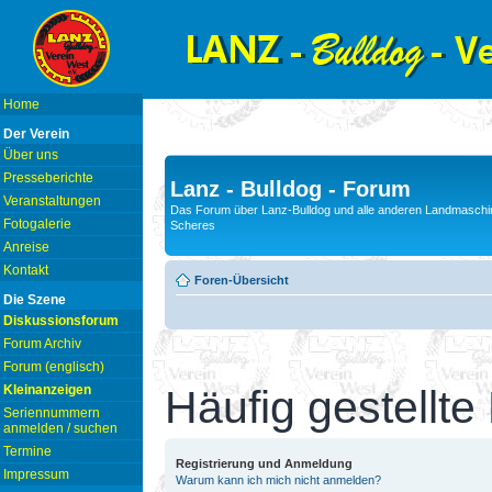
Home
Der Verein
Über uns
Presseberichte
Lanz - Bulldog - Forum
Veranstaltungen
Das Forum über Lanz-Bulldog und alle anderen Landmaschin
Fotogalerie
Scheres
Anreise
Kontakt
Foren-Übersicht
Die Szene
Diskussionsforum
Forum Archiv
Forum (englisch)
Kleinanzeigen
Häufig gestellte
Seriennummern
anmelden / suchen
Termine
Registrierung und Anmeldung
Impressum
Warum kann ich mich nicht anmelden?