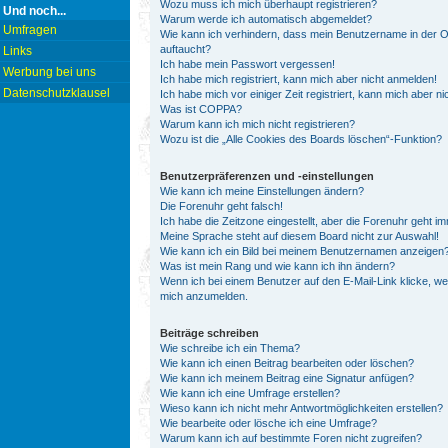
Wozu muss ich mich überhaupt registrieren?
Und noch...
Warum werde ich automatisch abgemeldet?
Umfragen
Wie kann ich verhindern, dass mein Benutzername in der On
auftaucht?
Links
Ich habe mein Passwort vergessen!
Werbung bei uns
Ich habe mich registriert, kann mich aber nicht anmelden!
Datenschutzklausel
Ich habe mich vor einiger Zeit registriert, kann mich aber 
Was ist COPPA?
Warum kann ich mich nicht registrieren?
Wozu ist die „Alle Cookies des Boards löschen“-Funktion?
Benutzerpräferenzen und -einstellungen
Wie kann ich meine Einstellungen ändern?
Die Forenuhr geht falsch!
Ich habe die Zeitzone eingestellt, aber die Forenuhr geht i
Meine Sprache steht auf diesem Board nicht zur Auswahl!
Wie kann ich ein Bild bei meinem Benutzernamen anzeigen
Was ist mein Rang und wie kann ich ihn ändern?
Wenn ich bei einem Benutzer auf den E-Mail-Link klicke, we
mich anzumelden.
Beiträge schreiben
Wie schreibe ich ein Thema?
Wie kann ich einen Beitrag bearbeiten oder löschen?
Wie kann ich meinem Beitrag eine Signatur anfügen?
Wie kann ich eine Umfrage erstellen?
Wieso kann ich nicht mehr Antwortmöglichkeiten erstellen?
Wie bearbeite oder lösche ich eine Umfrage?
Warum kann ich auf bestimmte Foren nicht zugreifen?