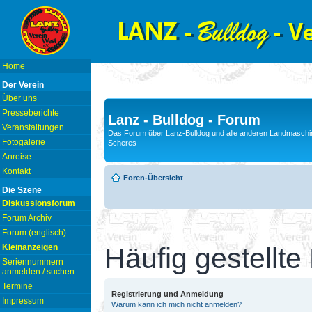
Home
Der Verein
Über uns
Presseberichte
Lanz - Bulldog - Forum
Veranstaltungen
Das Forum über Lanz-Bulldog und alle anderen Landmaschin
Fotogalerie
Scheres
Anreise
Kontakt
Foren-Übersicht
Die Szene
Diskussionsforum
Forum Archiv
Forum (englisch)
Kleinanzeigen
Häufig gestellte
Seriennummern
anmelden / suchen
Termine
Registrierung und Anmeldung
Impressum
Warum kann ich mich nicht anmelden?