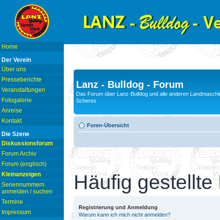
Home
Der Verein
Über uns
Presseberichte
Lanz - Bulldog - Forum
Veranstaltungen
Das Forum über Lanz-Bulldog und alle anderen Landmaschin
Fotogalerie
Scheres
Anreise
Kontakt
Foren-Übersicht
Die Szene
Diskussionsforum
Forum Archiv
Forum (englisch)
Kleinanzeigen
Häufig gestellte
Seriennummern
anmelden / suchen
Termine
Registrierung und Anmeldung
Impressum
Warum kann ich mich nicht anmelden?