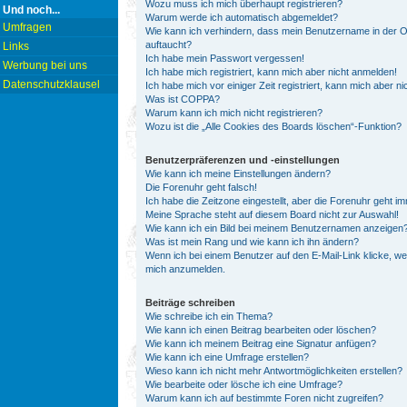
Wozu muss ich mich überhaupt registrieren?
Und noch...
Warum werde ich automatisch abgemeldet?
Umfragen
Wie kann ich verhindern, dass mein Benutzername in der On
auftaucht?
Links
Ich habe mein Passwort vergessen!
Werbung bei uns
Ich habe mich registriert, kann mich aber nicht anmelden!
Datenschutzklausel
Ich habe mich vor einiger Zeit registriert, kann mich aber 
Was ist COPPA?
Warum kann ich mich nicht registrieren?
Wozu ist die „Alle Cookies des Boards löschen“-Funktion?
Benutzerpräferenzen und -einstellungen
Wie kann ich meine Einstellungen ändern?
Die Forenuhr geht falsch!
Ich habe die Zeitzone eingestellt, aber die Forenuhr geht i
Meine Sprache steht auf diesem Board nicht zur Auswahl!
Wie kann ich ein Bild bei meinem Benutzernamen anzeigen
Was ist mein Rang und wie kann ich ihn ändern?
Wenn ich bei einem Benutzer auf den E-Mail-Link klicke, we
mich anzumelden.
Beiträge schreiben
Wie schreibe ich ein Thema?
Wie kann ich einen Beitrag bearbeiten oder löschen?
Wie kann ich meinem Beitrag eine Signatur anfügen?
Wie kann ich eine Umfrage erstellen?
Wieso kann ich nicht mehr Antwortmöglichkeiten erstellen?
Wie bearbeite oder lösche ich eine Umfrage?
Warum kann ich auf bestimmte Foren nicht zugreifen?