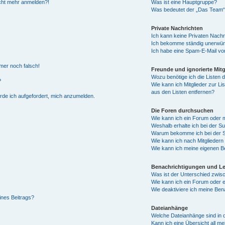
nicht mehr anmelden?!
Was ist eine Hauptgruppe?
Was bedeutet der „Das Team“-L
Private Nachrichten
Ich kann keine Privaten Nachr
Ich bekomme ständig unerwüns
Ich habe eine Spam-E-Mail von
mmer noch falsch!
Freunde und ignorierte Mitg
Wozu benötige ich die Listen d
?
Wie kann ich Mitglieder zur Li
aus den Listen entfernen?
erde ich aufgefordert, mich anzumelden.
Die Foren durchsuchen
Wie kann ich ein Forum oder
Weshalb erhalte ich bei der S
Warum bekomme ich bei der Su
Wie kann ich nach Mitglieder
Wie kann ich meine eigenen B
Benachrichtigungen und L
Was ist der Unterschied zwi
Wie kann ich ein Forum oder
Wie deaktiviere ich meine Ben
ines Beitrags?
Dateianhänge
Welche Dateianhänge sind in 
Kann ich eine Übersicht all m