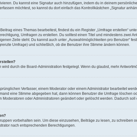
ivieren. Du kannst eine Signatur auch hinzufügen, indem du in deinem persönlich
rfassen möchtest, so kannst du dort einfach das Kontrollkästchen „Signatur anhän
itrag eines Themas bearbeitest, findest du ein Register „Umfrage erstellen“ unter
erechtigung, Umfragen zu erstellen. Du solltest einen Titel und mindestens zwei 
 eigenen Zeile steht. Du kannst auch unter „Auswahlmöglichkeiten pro Benutzer“ fes
egrenzte Umfrage) und schließlich, ob die Benutzer ihre Stimme ändern können.
rstellen?
 wird durch die Board-Administration festgelegt. Wenn du glaubst, mehr Antwortmög
rünglichen Verfasser, einem Moderator oder einem Administrator bearbeitet werd
iemand eine Stimme abgegeben hat, dann können Benutzer die Umfrage löschen oder
 Moderatoren oder Administratoren geändert oder gelöscht werden. Dadurch soll 
fen?
ppen vorbehalten sein. Um diese einzusehen, Beiträge zu lesen, zu schreiben 
strator nach entsprechenden Berechtigungen.