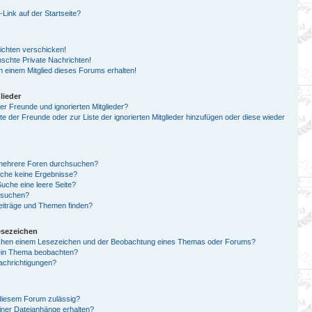
ink auf der Startseite?
ichten verschicken!
chte Private Nachrichten!
 einem Mitglied dieses Forums erhalten!
lieder
er Freunde und ignorierten Mitglieder?
ste der Freunde oder zur Liste der ignorierten Mitglieder hinzufügen oder diese wieder
 mehrere Foren durchsuchen?
uche keine Ergebnisse?
che eine leere Seite?
n suchen?
eiträge und Themen finden?
esezeichen
schen einem Lesezeichen und der Beobachtung eines Themas oder Forums?
 ein Thema beobachten?
achrichtigungen?
diesem Forum zulässig?
einer Dateianhänge erhalten?