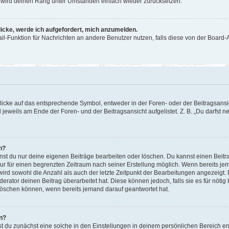
or wird deinen Rang unter Umständen einfach wieder zurücksetzen.
licke, werde ich aufgefordert, mich anzumelden.
Mail-Funktion für Nachrichten an andere Benutzer nutzen, falls diese von der Boar
cke auf das entsprechende Symbol, entweder in der Foren- oder der Beitragsansicht
 jeweils am Ende der Foren- und der Beitragsansicht aufgelistet. Z. B. „Du darfst
n?
nnst du nur deine eigenen Beiträge bearbeiten oder löschen. Du kannst einen Beit
nur für einen begrenzten Zeitraum nach seiner Erstellung möglich. Wenn bereits jem
ird sowohl die Anzahl als auch der letzte Zeitpunkt der Bearbeitungen angezeigt.
rator deinen Beitrag überarbeitet hat. Diese können jedoch, falls sie es für nötig 
löschen können, wenn bereits jemand darauf geantwortet hat.
n?
 du zunächst eine solche in den Einstellungen in deinem persönlichen Bereich ent