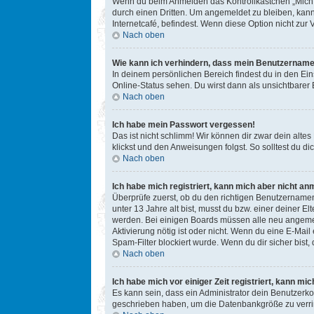
Wenn du beim Anmelden das Kontrollkästchen „Mich b
durch einen Dritten. Um angemeldet zu bleiben, kan
Internetcafé, befindest. Wenn diese Option nicht zur
Nach oben
Wie kann ich verhindern, dass mein Benutzername 
In deinem persönlichen Bereich findest du in den Ei
Online-Status sehen. Du wirst dann als unsichtbarer
Nach oben
Ich habe mein Passwort vergessen!
Das ist nicht schlimm! Wir können dir zwar dein alte
klickst und den Anweisungen folgst. So solltest du 
Nach oben
Ich habe mich registriert, kann mich aber nicht an
Überprüfe zuerst, ob du den richtigen Benutzername
unter 13 Jahre alt bist, musst du bzw. einer deiner E
werden. Bei einigen Boards müssen alle neu angemelde
Aktivierung nötig ist oder nicht. Wenn du eine E-Mai
Spam-Filter blockiert wurde. Wenn du dir sicher bist
Nach oben
Ich habe mich vor einiger Zeit registriert, kann m
Es kann sein, dass ein Administrator dein Benutzerko
geschrieben haben, um die Datenbankgröße zu verring