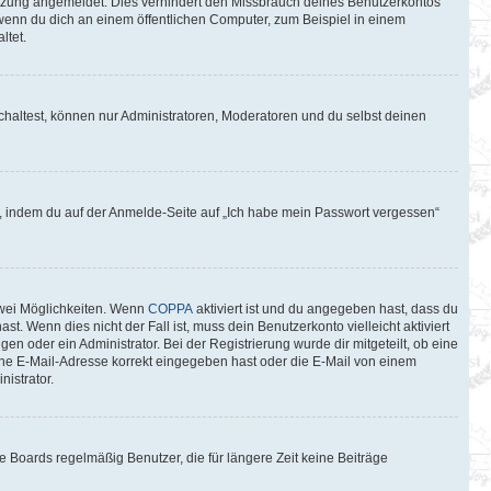
itzung angemeldet. Dies verhindert den Missbrauch deines Benutzerkontos
wenn du dich an einem öffentlichen Computer, zum Beispiel in einem
ltet.
chaltest, können nur Administratoren, Moderatoren und du selbst deinen
du, indem du auf der Anmelde-Seite auf „Ich habe mein Passwort vergessen“
zwei Möglichkeiten. Wenn
COPPA
aktiviert ist und du angegeben hast, dass du
t. Wenn dies nicht der Fall ist, muss dein Benutzerkonto vielleicht aktiviert
n oder ein Administrator. Bei der Registrierung wurde dir mitgeteilt, ob eine
eine E-Mail-Adresse korrekt eingegeben hast oder die E-Mail von einem
istrator.
 Boards regelmäßig Benutzer, die für längere Zeit keine Beiträge