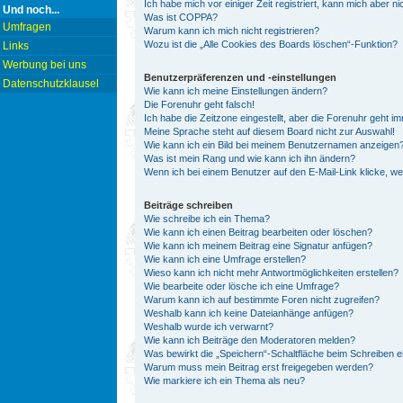
Ich habe mich vor einiger Zeit registriert, kann mich aber 
Und noch...
Was ist COPPA?
Umfragen
Warum kann ich mich nicht registrieren?
Wozu ist die „Alle Cookies des Boards löschen“-Funktion?
Links
Werbung bei uns
Benutzerpräferenzen und -einstellungen
Datenschutzklausel
Wie kann ich meine Einstellungen ändern?
Die Forenuhr geht falsch!
Ich habe die Zeitzone eingestellt, aber die Forenuhr geht i
Meine Sprache steht auf diesem Board nicht zur Auswahl!
Wie kann ich ein Bild bei meinem Benutzernamen anzeigen
Was ist mein Rang und wie kann ich ihn ändern?
Wenn ich bei einem Benutzer auf den E-Mail-Link klicke, w
Beiträge schreiben
Wie schreibe ich ein Thema?
Wie kann ich einen Beitrag bearbeiten oder löschen?
Wie kann ich meinem Beitrag eine Signatur anfügen?
Wie kann ich eine Umfrage erstellen?
Wieso kann ich nicht mehr Antwortmöglichkeiten erstellen?
Wie bearbeite oder lösche ich eine Umfrage?
Warum kann ich auf bestimmte Foren nicht zugreifen?
Weshalb kann ich keine Dateianhänge anfügen?
Weshalb wurde ich verwarnt?
Wie kann ich Beiträge den Moderatoren melden?
Was bewirkt die „Speichern“-Schaltfläche beim Schreiben e
Warum muss mein Beitrag erst freigegeben werden?
Wie markiere ich ein Thema als neu?