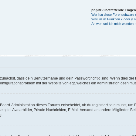
phpBB3 betreffende Fragen
Wer hat diese Forensoftware e
Warum ist Funktion x oder y ni
An wen soll ich mich wenden, 
 zunächst, dass dein Benutzername und dein Passwort richtig sind. Wenn dies der F
Konfigurationsproblem mit der Website vorliegt, welches ein Administrator lösen mu
Board-Administration dieses Forums entscheidet, ob du registriert sein musst, um Bei
eispiel Avatarbilder, Private Nachrichten, E-Mail-Versand an andere Mitglieder, Be
gt.