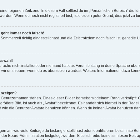
einer eigenen Zeitzone. In diesem Fall solltest du im „Persönlichen Bereich“ die für
rden. Wenn du noch nicht registriert bist, ist dies ein guter Grund, dies jetzt zu tu
r geht immer noch falsch!
Sommerzeit richtig eingestellt hast und die Zeit trotzdem noch falsch ist, geht die U
uswahl!
rache nicht installiert oder niemand hat das Forum bislang in deine Sprache überse
ürden wir uns freuen, wenn du es übersetzen würdest. Weitere Informationen dazu 
anzeigen?
 Benutzernamen stehen. Eines dieser Bilder ist meist mit deinem Rang verknüpft: O
ößere Bild, ist auch als „Avatar“ bezeichnet. Es handelt sich hierbei in der Rege
d wie die Benutzer Avatare benutzen können. Wenn du keinen Avatar benutzen darfs
n an, wie viele Beiträge du bislang erstellt hast oder identifizieren bestimmte 
on der Board-Administration festgelegt wurden. Bitte schreibe keine sinnlosen Be