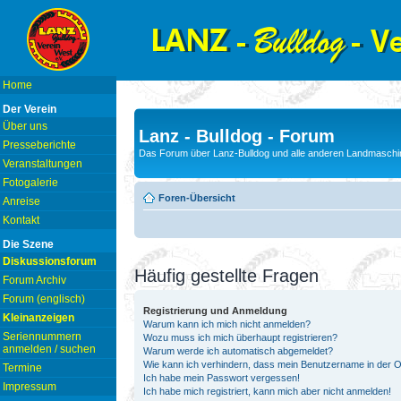
Home
Der Verein
Über uns
Lanz - Bulldog - Forum
Presseberichte
Das Forum über Lanz-Bulldog und alle anderen Landmaschin
Veranstaltungen
Fotogalerie
Foren-Übersicht
Anreise
Kontakt
Die Szene
Diskussionsforum
Häufig gestellte Fragen
Forum Archiv
Forum (englisch)
Registrierung und Anmeldung
Kleinanzeigen
Warum kann ich mich nicht anmelden?
Seriennummern
Wozu muss ich mich überhaupt registrieren?
anmelden / suchen
Warum werde ich automatisch abgemeldet?
Wie kann ich verhindern, dass mein Benutzername in der On
Termine
Ich habe mein Passwort vergessen!
Impressum
Ich habe mich registriert, kann mich aber nicht anmelden!