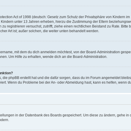
ection Act of 1998 (deutsch: Gesetz zum Schutz der Privatsphäre von Kindern im In
 Kindern unter 13 Jahren erheben, hierzu die Zustimmung der Eltern beziehungsw
ich zu registrieren versuchst, zutrifft, ziehe einen rechtlichen Beistand zu Rate. 
icher Art ist; außer solchen, die weiter unten behandelt werden.
zername, mit dem du dich anmelden möchtest, von der Board-Administration gesper
en. Um Hilfe zu erhalten, wende dich an die Board-Administration.
unktion?
s, die phpBB erstellt hat und die dafür sorgen, dass du im Forum angemeldet bleib
tiviert. Wenn du Probleme bei der An- oder Abmeldung hast, kann es helfen, wenn d
stellungen in der Datenbank des Boards gespeichert. Um diese zu ändern, gehe in d
ndern.