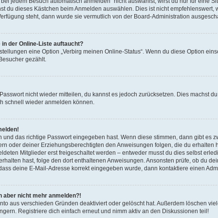
ei jedem Besuch automatisch anmelden“ nicht auswählst, wirst du nur für eine S
nst du dieses Kästchen beim Anmelden auswählen. Dies ist nicht empfehlenswert, 
 Verfügung steht, dann wurde sie vermutlich von der Board-Administration ausgescha
in der Online-Liste auftaucht?
nstellungen eine Option „Verbirg meinen Online-Status“. Wenn du diese Option eins
 Besucher gezählt.
s Passwort nicht wieder mitteilen, du kannst es jedoch zurücksetzen. Dies machst 
dich schnell wieder anmelden können.
melden!
n und das richtige Passwort eingegeben hast. Wenn diese stimmen, dann gibt es 
ltern oder deiner Erziehungsberechtigten den Anweisungen folgen, die du erhalten has
ten Mitglieder erst freigeschaltet werden – entweder musst du dies selbst erledige
l erhalten hast, folge den dort enthaltenen Anweisungen. Ansonsten prüfe, ob du d
, dass deine E-Mail-Adresse korrekt eingegeben wurde, dann kontaktiere einen Admin
ich aber nicht mehr anmelden?!
nto aus verschieden Gründen deaktiviert oder gelöscht hat. Außerdem löschen viele
ern. Registriere dich einfach erneut und nimm aktiv an den Diskussionen teil!