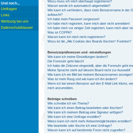
Wozu muss ich mich überhaupt registrieren?
Und noch...
Warum werde ich automatisch abgemeldet?
Umfragen
Wie kann ich verhindern, dass mein Benutzername in der On
auftaucht?
Links
Ich habe mein Passwort vergessen!
Werbung bei uns
Ich habe mich registriert, kann mich aber nicht anmelden!
Datenschutzklausel
Ich habe mich vor einiger Zeit registriert, kann mich aber 
Was ist COPPA?
Warum kann ich mich nicht registrieren?
Wozu ist die „Alle Cookies des Boards löschen“-Funktion?
Benutzerpräferenzen und -einstellungen
Wie kann ich meine Einstellungen ändern?
Die Forenuhr geht falsch!
Ich habe die Zeitzone eingestellt, aber die Forenuhr geht i
Meine Sprache steht auf diesem Board nicht zur Auswahl!
Wie kann ich ein Bild bei meinem Benutzernamen anzeigen
Was ist mein Rang und wie kann ich ihn ändern?
Wenn ich bei einem Benutzer auf den E-Mail-Link klicke, we
mich anzumelden.
Beiträge schreiben
Wie schreibe ich ein Thema?
Wie kann ich einen Beitrag bearbeiten oder löschen?
Wie kann ich meinem Beitrag eine Signatur anfügen?
Wie kann ich eine Umfrage erstellen?
Wieso kann ich nicht mehr Antwortmöglichkeiten erstellen?
Wie bearbeite oder lösche ich eine Umfrage?
Warum kann ich auf bestimmte Foren nicht zugreifen?