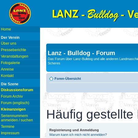
Home
Der Verein
Über uns
Presseberichte
Lanz - Bulldog - Forum
Veranstaltungen
Das Forum über Lanz-Bulldog und alle anderen Landmaschin
Fotogalerie
Scheres
Anreise
Kontakt
Foren-Übersicht
Die Szene
Diskussionsforum
Forum Archiv
Forum (englisch)
Kleinanzeigen
Häufig gestellte
Seriennummern
anmelden / suchen
Termine
Registrierung und Anmeldung
Impressum
Warum kann ich mich nicht anmelden?